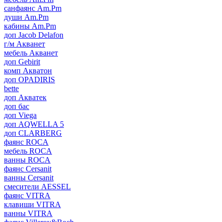
санфаянс Am.Pm
души Am.Pm
кабины Am.Pm
доп Jacob Delafon
г/м Акванет
мебель Акванет
доп Gebirit
комп Акватон
доп OPADIRIS
bette
доп Акватек
доп бас
доп Viega
доп AQWELLA 5
доп CLARBERG
фаянс ROCA
мебель ROCA
ванны ROCA
фаянс Cersanit
ванны Cersanit
смесители AESSEL
фаянс VITRA
клавиши VITRA
ванны VITRA