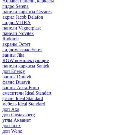
Aquanet панели, каркасы
гидро Serena
панели каркасы Cezares
акрил Jacob Delafon
гидро VITRA
панели Vagnerplast
панели Novitek
Radomir
экраны Эстет
гидромассаж Эстет
ванны Jika
RGW комплектующие
панели каркасы Santek
доп Energy
ванны Duravit
фаянс Duravit
ванны Astra-Form
смесители Ideal Standart
фаянс Ideal Standard
мебель Ideal Standard
доп Axa
доп Gustavsberg
углы Акванет
доп Imex
доп Wenz