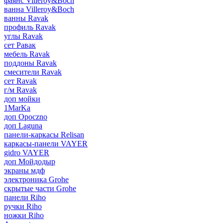
фаянс Villeroy&Boch
ванна Villeroy&Boch
ванны Ravak
профиль Ravak
углы Ravak
сет Равак
мебель Ravak
поддоны Ravak
смесители Ravak
сет Ravak
г/м Ravak
доп мойки
1MarKa
доп Opoczno
доп Laguna
панели-каркасы Relisan
каркасы-панели VAYER
gidro VAYER
доп Мойдодыр
экраны мдф
электроника Grohe
скрытые части Grohe
панели Riho
ручки Riho
ножки Riho