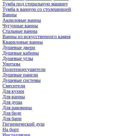
Тумба под стиральную машину
Тумба в ванную со столешницей
Ванны
Акриловые ванны
Чугунные ванны
Стальные ванны
Ванны из искусственного камня
Квариловые ванны
Душевые двери
Душевые кабины
Душевые углы
Унитазы
Полотенцесушители
Душевые панели
Душевые системы
Смесители
Для кухни
Для ванны
Для душа
Для раковины
Для биде
Для бани
Гигиенический душ
На борт
Инсталляции