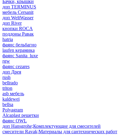
Бачки, крышки
доп TERMINUS
мебель Cersanit
доп WeltWasser
доп River
кнопки ROCA
поддоны Равак
hatria
фаянс бельбагно
laufen керамика
фаянс Sanita_luxe
rgw
фаянс cezares
доп Дрея
rush
bellrado
triton
asb мебель
kaldewei
bellsa
Polyagram
Alcaplast решетки
фаянс OWL
доп Hansgrohe;Комплектующие для смесителей
смесители Ravak;Материалы для сантехнических работ