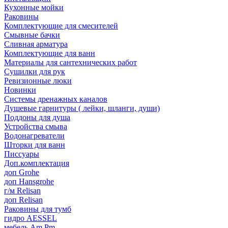
Кухонные мойки
Раковины
Комплектующие для смесителей
Смывные бачки
Сливная арматура
Комплектующие для ванн
Материалы для сантехнических работ
Сушилки для рук
Ревизионные люки
Новинки
Системы дренажных каналов
Душевые гарнитуры ( лейки, шланги, души)
Поддоны для душа
Устройства смыва
Водонагреватели
Шторки для ванн
Писсуары
Доп.комплектация
доп Grohe
доп Hansgrohe
г/м Relisan
доп Relisan
Раковины для тумб
гидро AESSEL
мебель Am.Pm