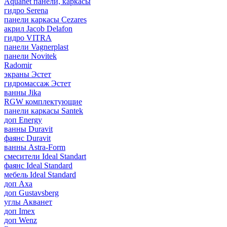
Aquanet панели, каркасы
гидро Serena
панели каркасы Cezares
акрил Jacob Delafon
гидро VITRA
панели Vagnerplast
панели Novitek
Radomir
экраны Эстет
гидромассаж Эстет
ванны Jika
RGW комплектующие
панели каркасы Santek
доп Energy
ванны Duravit
фаянс Duravit
ванны Astra-Form
смесители Ideal Standart
фаянс Ideal Standard
мебель Ideal Standard
доп Axa
доп Gustavsberg
углы Акванет
доп Imex
доп Wenz