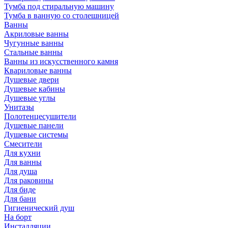
Тумба под стиральную машину
Тумба в ванную со столешницей
Ванны
Акриловые ванны
Чугунные ванны
Стальные ванны
Ванны из искусственного камня
Квариловые ванны
Душевые двери
Душевые кабины
Душевые углы
Унитазы
Полотенцесушители
Душевые панели
Душевые системы
Смесители
Для кухни
Для ванны
Для душа
Для раковины
Для биде
Для бани
Гигиенический душ
На борт
Инсталляции