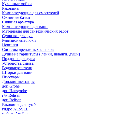
Кухонные мойки
Раковины
Комплектующие для смесителей
Смывные бачки
Сливная арматура
Комплектующие для ванн
Материалы для сантехнических работ
Сушилки для рук
Ревизионные люки
Новинки
Системы дренажных каналов
Душевые гарнитуры ( лейки, шланги, души)
Поддоны для душа
Устройства смыва
Водонагреватели
Шторки для ванн
Писсуары
Доп.комплектация
доп Grohe
доп Hansgrohe
г/м Relisan
доп Relisan
Раковины для тумб
гидро AESSEL
мебель Am.Pm