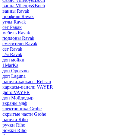
фаянс Villeroy&Boch
ванна Villeroy&Boch
ванны Ravak
профиль Ravak
углы Ravak
сет Равак
мебель Ravak
поддоны Ravak
смесители Ravak
сет Ravak
г/м Ravak
доп мойки
1MarKa
доп Opoczno
доп Laguna
панели-каркасы Relisan
каркасы-панели VAYER
gidro VAYER
доп Мойдодыр
экраны мдф
электроника Grohe
скрытые части Grohe
панели Riho
ручки Riho
ножки Riho