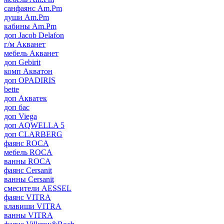
санфаянс Am.Pm
души Am.Pm
кабины Am.Pm
доп Jacob Delafon
г/м Акванет
мебель Акванет
доп Gebirit
комп Акватон
доп OPADIRIS
bette
доп Акватек
доп бас
доп Viega
доп AQWELLA 5
доп CLARBERG
фаянс ROCA
мебель ROCA
ванны ROCA
фаянс Cersanit
ванны Cersanit
смесители AESSEL
фаянс VITRA
клавиши VITRA
ванны VITRA