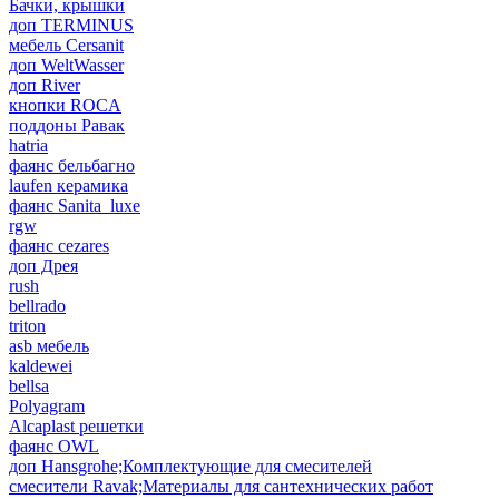
Бачки, крышки
доп TERMINUS
мебель Cersanit
доп WeltWasser
доп River
кнопки ROCA
поддоны Равак
hatria
фаянс бельбагно
laufen керамика
фаянс Sanita_luxe
rgw
фаянс cezares
доп Дрея
rush
bellrado
triton
asb мебель
kaldewei
bellsa
Polyagram
Alcaplast решетки
фаянс OWL
доп Hansgrohe;Комплектующие для смесителей
смесители Ravak;Материалы для сантехнических работ