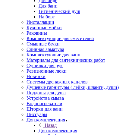
Для биде
Для бани
Гигиенический душ
На борт
Инсталляции
Кухонные мойки
Раковины
Комплектующие для смесителей
Смывные бачки
Сливная арматура
Комплектующие для ванн
Материалы для сантехнических работ
Сушилки для рук
Ревизионные люки
Новинки
Системы дренажных каналов
Душевые гарнитуры ( лейки, шланги, души)
Поддоны для душа
Устройства смыва
Водонагреватели
Шторки для ванн
Писсуары
Доп.комплектация
Назад
Доп.комплектация