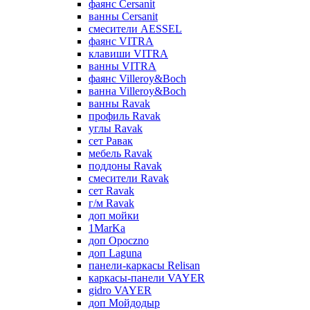
фаянс Cersanit
ванны Cersanit
смесители AESSEL
фаянс VITRA
клавиши VITRA
ванны VITRA
фаянс Villeroy&Boch
ванна Villeroy&Boch
ванны Ravak
профиль Ravak
углы Ravak
сет Равак
мебель Ravak
поддоны Ravak
смесители Ravak
сет Ravak
г/м Ravak
доп мойки
1MarKa
доп Opoczno
доп Laguna
панели-каркасы Relisan
каркасы-панели VAYER
gidro VAYER
доп Мойдодыр