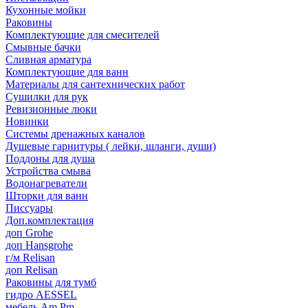
Кухонные мойки
Раковины
Комплектующие для смесителей
Смывные бачки
Сливная арматура
Комплектующие для ванн
Материалы для сантехнических работ
Сушилки для рук
Ревизионные люки
Новинки
Системы дренажных каналов
Душевые гарнитуры ( лейки, шланги, души)
Поддоны для душа
Устройства смыва
Водонагреватели
Шторки для ванн
Писсуары
Доп.комплектация
доп Grohe
доп Hansgrohe
г/м Relisan
доп Relisan
Раковины для тумб
гидро AESSEL
мебель Am.Pm