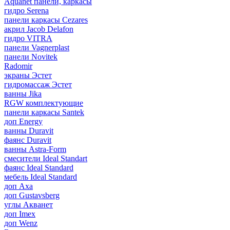
Aquanet панели, каркасы
гидро Serena
панели каркасы Cezares
акрил Jacob Delafon
гидро VITRA
панели Vagnerplast
панели Novitek
Radomir
экраны Эстет
гидромассаж Эстет
ванны Jika
RGW комплектующие
панели каркасы Santek
доп Energy
ванны Duravit
фаянс Duravit
ванны Astra-Form
смесители Ideal Standart
фаянс Ideal Standard
мебель Ideal Standard
доп Axa
доп Gustavsberg
углы Акванет
доп Imex
доп Wenz