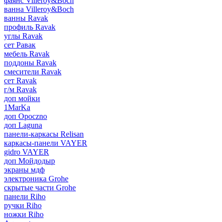
фаянс Villeroy&Boch
ванна Villeroy&Boch
ванны Ravak
профиль Ravak
углы Ravak
сет Равак
мебель Ravak
поддоны Ravak
смесители Ravak
сет Ravak
г/м Ravak
доп мойки
1MarKa
доп Opoczno
доп Laguna
панели-каркасы Relisan
каркасы-панели VAYER
gidro VAYER
доп Мойдодыр
экраны мдф
электроника Grohe
скрытые части Grohe
панели Riho
ручки Riho
ножки Riho