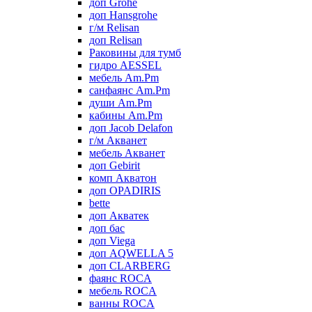
доп Grohe
доп Hansgrohe
г/м Relisan
доп Relisan
Раковины для тумб
гидро AESSEL
мебель Am.Pm
санфаянс Am.Pm
души Am.Pm
кабины Am.Pm
доп Jacob Delafon
г/м Акванет
мебель Акванет
доп Gebirit
комп Акватон
доп OPADIRIS
bette
доп Акватек
доп бас
доп Viega
доп AQWELLA 5
доп CLARBERG
фаянс ROCA
мебель ROCA
ванны ROCA