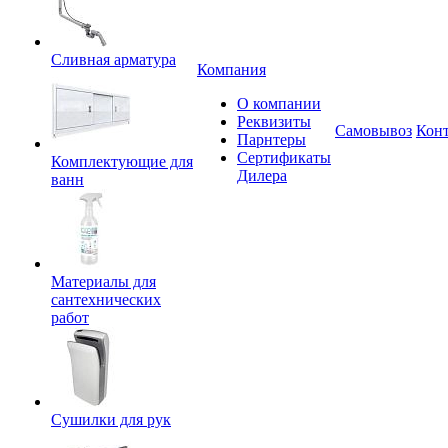
Сливная арматура
Компания
О компании
Реквизиты
Самовывоз
Кон
Парнтеры
Сертификаты
Комплектующие для
Дилера
ванн
Материалы для
сантехнических
работ
Сушилки для рук