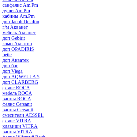
санфаянс Am.Pm
души Am.Pm
кабины Am.Pm
доп Jacob Delafon
г/м Акванет
мебель Акванет
доп Gebirit
комп Акватон
доп OPADIRIS
bette
доп Акватек
доп бас
доп Viega
доп AQWELLA 5
доп CLARBERG
фаянс ROCA
мебель ROCA
ванны ROCA
фаянс Cersanit
ванны Cersanit
смесители AESSEL
фаянс VITRA
клавиши VITRA
ванны VITRA