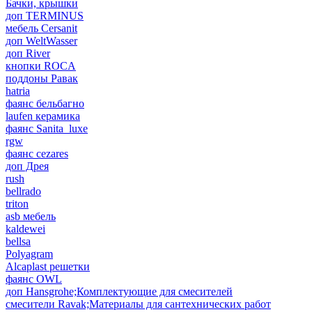
Бачки, крышки
доп TERMINUS
мебель Cersanit
доп WeltWasser
доп River
кнопки ROCA
поддоны Равак
hatria
фаянс бельбагно
laufen керамика
фаянс Sanita_luxe
rgw
фаянс cezares
доп Дрея
rush
bellrado
triton
asb мебель
kaldewei
bellsa
Polyagram
Alcaplast решетки
фаянс OWL
доп Hansgrohe;Комплектующие для смесителей
смесители Ravak;Материалы для сантехнических работ