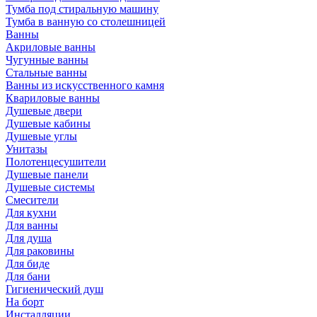
Тумба под стиральную машину
Тумба в ванную со столешницей
Ванны
Акриловые ванны
Чугунные ванны
Стальные ванны
Ванны из искусственного камня
Квариловые ванны
Душевые двери
Душевые кабины
Душевые углы
Унитазы
Полотенцесушители
Душевые панели
Душевые системы
Смесители
Для кухни
Для ванны
Для душа
Для раковины
Для биде
Для бани
Гигиенический душ
На борт
Инсталляции