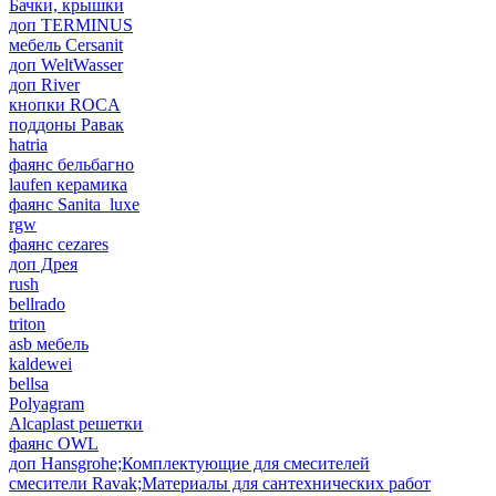
Бачки, крышки
доп TERMINUS
мебель Cersanit
доп WeltWasser
доп River
кнопки ROCA
поддоны Равак
hatria
фаянс бельбагно
laufen керамика
фаянс Sanita_luxe
rgw
фаянс cezares
доп Дрея
rush
bellrado
triton
asb мебель
kaldewei
bellsa
Polyagram
Alcaplast решетки
фаянс OWL
доп Hansgrohe;Комплектующие для смесителей
смесители Ravak;Материалы для сантехнических работ