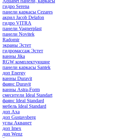
Aquanet панели, каркасы
гидро Serena
панели каркасы Cezares
акрил Jacob Delafon
гидро VITRA
панели Vagnerplast
панели Novitek
Radomir
экраны Эстет
гидромассаж Эстет
ванны Jika
RGW комплектующие
панели каркасы Santek
доп Energy
ванны Duravit
фаянс Duravit
ванны Astra-Form
смесители Ideal Standart
фаянс Ideal Standard
мебель Ideal Standard
доп Axa
доп Gustavsberg
углы Акванет
доп Imex
доп Wenz