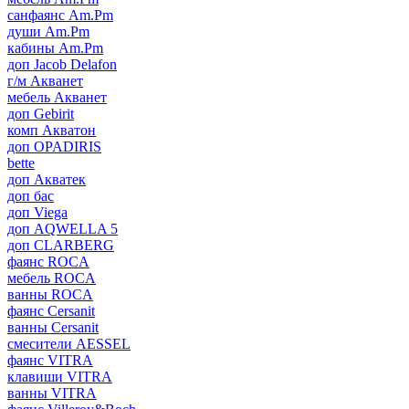
санфаянс Am.Pm
души Am.Pm
кабины Am.Pm
доп Jacob Delafon
г/м Акванет
мебель Акванет
доп Gebirit
комп Акватон
доп OPADIRIS
bette
доп Акватек
доп бас
доп Viega
доп AQWELLA 5
доп CLARBERG
фаянс ROCA
мебель ROCA
ванны ROCA
фаянс Cersanit
ванны Cersanit
смесители AESSEL
фаянс VITRA
клавиши VITRA
ванны VITRA