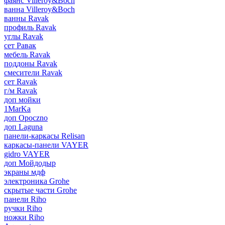
фаянс Villeroy&Boch
ванна Villeroy&Boch
ванны Ravak
профиль Ravak
углы Ravak
сет Равак
мебель Ravak
поддоны Ravak
смесители Ravak
сет Ravak
г/м Ravak
доп мойки
1MarKa
доп Opoczno
доп Laguna
панели-каркасы Relisan
каркасы-панели VAYER
gidro VAYER
доп Мойдодыр
экраны мдф
электроника Grohe
скрытые части Grohe
панели Riho
ручки Riho
ножки Riho