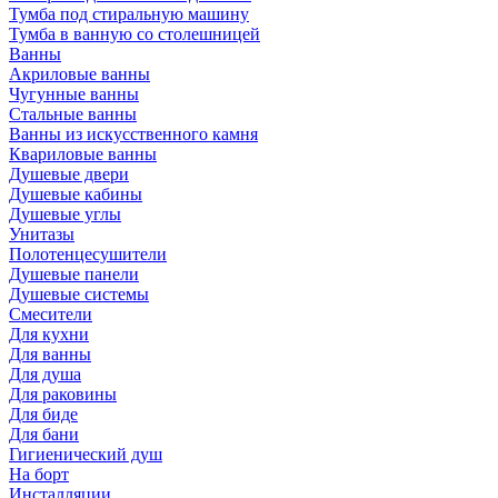
Тумба под стиральную машину
Тумба в ванную со столешницей
Ванны
Акриловые ванны
Чугунные ванны
Стальные ванны
Ванны из искусственного камня
Квариловые ванны
Душевые двери
Душевые кабины
Душевые углы
Унитазы
Полотенцесушители
Душевые панели
Душевые системы
Смесители
Для кухни
Для ванны
Для душа
Для раковины
Для биде
Для бани
Гигиенический душ
На борт
Инсталляции