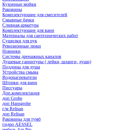
Кухонные мойки
Раковины
Комплектующие для смесителей
Смывные бачки
Сливная арматура
Комплектующие для ванн
Материалы для сантехнических работ
Сушилки для рук
Ревизионные люки
Новинки
Системы дренажных каналов
Душевые гарнитуры ( лейки, шланги, души)
Поддоны для душа
Устройства смыва
Водонагреватели
Шторки для ванн
Писсуары
Доп.комплектация
доп Grohe
доп Hansgrohe
г/м Relisan
доп Relisan
Раковины для тумб
гидро AESSEL
мебель Am.Pm