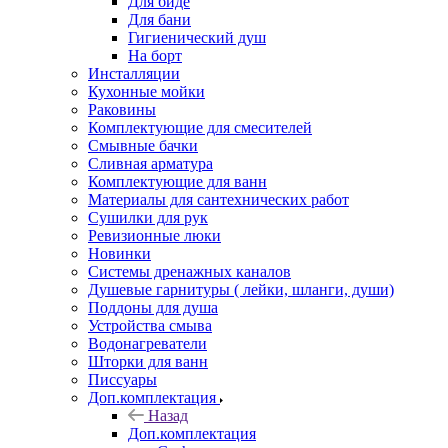
Для биде
Для бани
Гигиенический душ
На борт
Инсталляции
Кухонные мойки
Раковины
Комплектующие для смесителей
Смывные бачки
Сливная арматура
Комплектующие для ванн
Материалы для сантехнических работ
Сушилки для рук
Ревизионные люки
Новинки
Системы дренажных каналов
Душевые гарнитуры ( лейки, шланги, души)
Поддоны для душа
Устройства смыва
Водонагреватели
Шторки для ванн
Писсуары
Доп.комплектация
Назад
Доп.комплектация