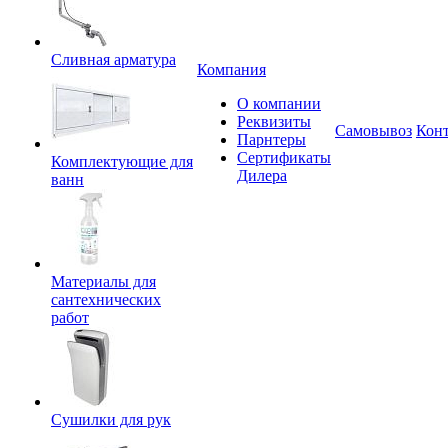
Сливная арматура
Компания
О компании
Реквизиты
Самовывоз
Кон
Парнтеры
Сертификаты
Комплектующие для
Дилера
ванн
Материалы для
сантехнических
работ
Сушилки для рук