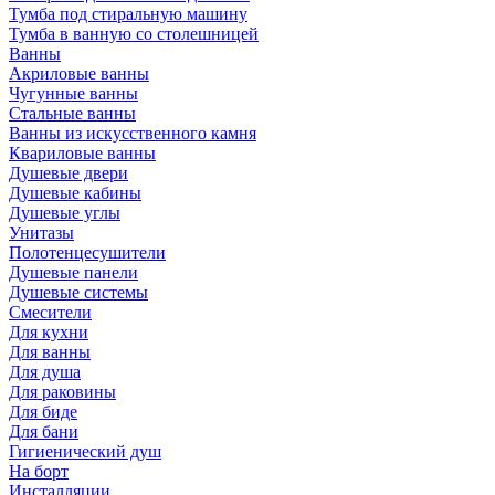
Тумба под стиральную машину
Тумба в ванную со столешницей
Ванны
Акриловые ванны
Чугунные ванны
Стальные ванны
Ванны из искусственного камня
Квариловые ванны
Душевые двери
Душевые кабины
Душевые углы
Унитазы
Полотенцесушители
Душевые панели
Душевые системы
Смесители
Для кухни
Для ванны
Для душа
Для раковины
Для биде
Для бани
Гигиенический душ
На борт
Инсталляции