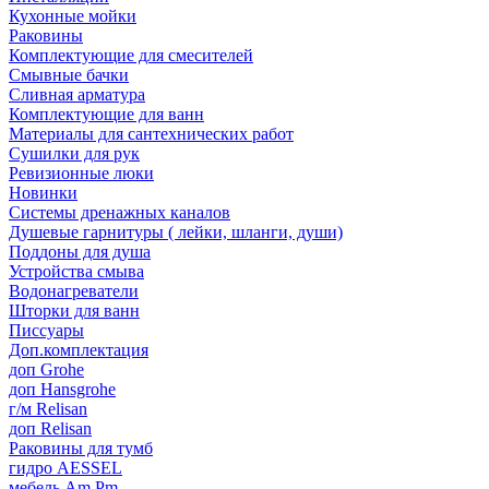
Кухонные мойки
Раковины
Комплектующие для смесителей
Смывные бачки
Сливная арматура
Комплектующие для ванн
Материалы для сантехнических работ
Сушилки для рук
Ревизионные люки
Новинки
Системы дренажных каналов
Душевые гарнитуры ( лейки, шланги, души)
Поддоны для душа
Устройства смыва
Водонагреватели
Шторки для ванн
Писсуары
Доп.комплектация
доп Grohe
доп Hansgrohe
г/м Relisan
доп Relisan
Раковины для тумб
гидро AESSEL
мебель Am.Pm