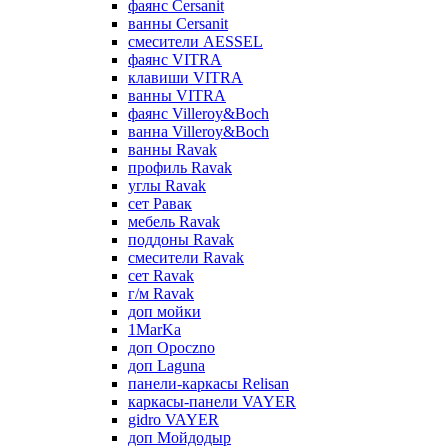
фаянс Cersanit
ванны Cersanit
смесители AESSEL
фаянс VITRA
клавиши VITRA
ванны VITRA
фаянс Villeroy&Boch
ванна Villeroy&Boch
ванны Ravak
профиль Ravak
углы Ravak
сет Равак
мебель Ravak
поддоны Ravak
смесители Ravak
сет Ravak
г/м Ravak
доп мойки
1MarKa
доп Opoczno
доп Laguna
панели-каркасы Relisan
каркасы-панели VAYER
gidro VAYER
доп Мойдодыр