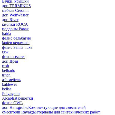
Бачки, крышки
доп TERMINUS
мебель Cersanit
доп WeltWasser
доп River
кнопки ROCA
поддоны Равак
hatria
фаянс бельбагно
laufen керамика
фаянс Sanita_luxe
rgw
фаянс cezares
доп Дрея
rush
bellrado
triton
asb мебель
kaldewei
bellsa
Polyagram
Alcaplast решетки
фаянс OWL
доп Hansgrohe;Комплектующие для смесителей
смесители Ravak;Материалы для сантехнических работ