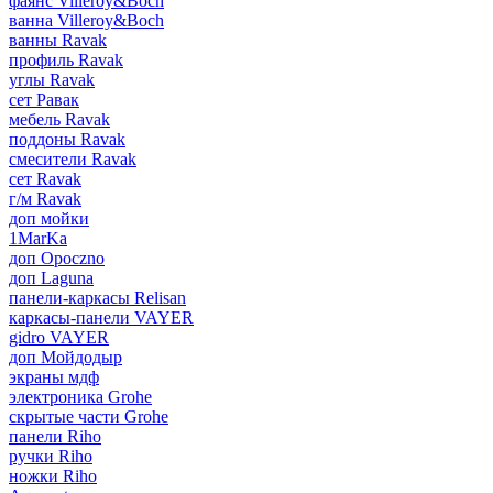
фаянс Villeroy&Boch
ванна Villeroy&Boch
ванны Ravak
профиль Ravak
углы Ravak
сет Равак
мебель Ravak
поддоны Ravak
смесители Ravak
сет Ravak
г/м Ravak
доп мойки
1MarKa
доп Opoczno
доп Laguna
панели-каркасы Relisan
каркасы-панели VAYER
gidro VAYER
доп Мойдодыр
экраны мдф
электроника Grohe
скрытые части Grohe
панели Riho
ручки Riho
ножки Riho