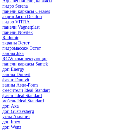
Aquanet панели, каркасы
гидро Serena
панели каркасы Cezares
акрил Jacob Delafon
гидро VITRA
панели Vagnerplast
панели Novitek
Radomir
экраны Эстет
гидромассаж Эстет
ванны Jika
RGW комплектующие
панели каркасы Santek
доп Energy
ванны Duravit
фаянс Duravit
ванны Astra-Form
смесители Ideal Standart
фаянс Ideal Standard
мебель Ideal Standard
доп Axa
доп Gustavsberg
углы Акванет
доп Imex
доп Wenz