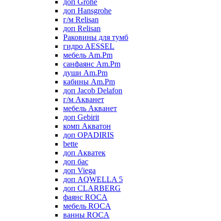
доп Grohe
доп Hansgrohe
г/м Relisan
доп Relisan
Раковины для тумб
гидро AESSEL
мебель Am.Pm
санфаянс Am.Pm
души Am.Pm
кабины Am.Pm
доп Jacob Delafon
г/м Акванет
мебель Акванет
доп Gebirit
комп Акватон
доп OPADIRIS
bette
доп Акватек
доп бас
доп Viega
доп AQWELLA 5
доп CLARBERG
фаянс ROCA
мебель ROCA
ванны ROCA