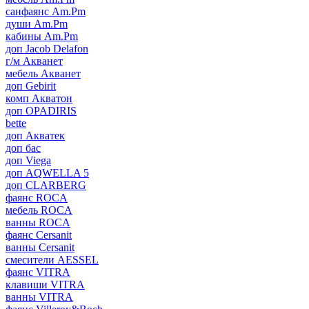
санфаянс Am.Pm
души Am.Pm
кабины Am.Pm
доп Jacob Delafon
г/м Акванет
мебель Акванет
доп Gebirit
комп Акватон
доп OPADIRIS
bette
доп Акватек
доп бас
доп Viega
доп AQWELLA 5
доп CLARBERG
фаянс ROCA
мебель ROCA
ванны ROCA
фаянс Cersanit
ванны Cersanit
смесители AESSEL
фаянс VITRA
клавиши VITRA
ванны VITRA