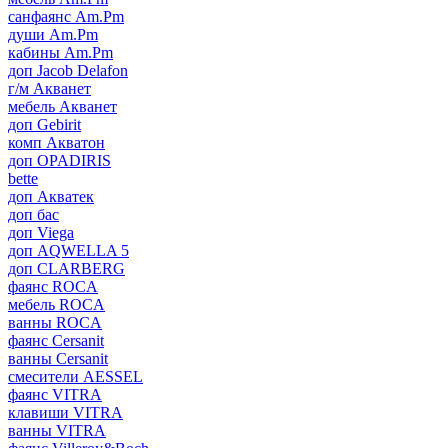
санфаянс Am.Pm
души Am.Pm
кабины Am.Pm
доп Jacob Delafon
г/м Акванет
мебель Акванет
доп Gebirit
комп Акватон
доп OPADIRIS
bette
доп Акватек
доп бас
доп Viega
доп AQWELLA 5
доп CLARBERG
фаянс ROCA
мебель ROCA
ванны ROCA
фаянс Cersanit
ванны Cersanit
смесители AESSEL
фаянс VITRA
клавиши VITRA
ванны VITRA