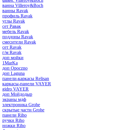
фаянс Villeroy&Boch
ванна Villeroy&Boch
ванны Ravak
профиль Ravak
углы Ravak
сет Равак
мебель Ravak
поддоны Ravak
смесители Ravak
сет Ravak
г/м Ravak
доп мойки
1MarKa
доп Opoczno
доп Laguna
панели-каркасы Relisan
каркасы-панели VAYER
gidro VAYER
доп Мойдодыр
экраны мдф
электроника Grohe
скрытые части Grohe
панели Riho
ручки Riho
ножки Riho