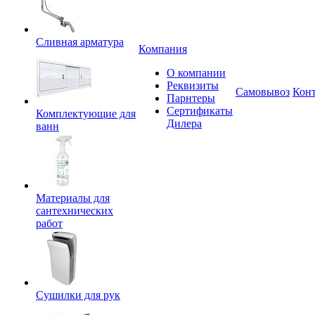
Сливная арматура
Компания
О компании
Реквизиты
Самовывоз
Кон
Парнтеры
Сертификаты
Комплектующие для
Дилера
ванн
Материалы для
сантехнических
работ
Сушилки для рук