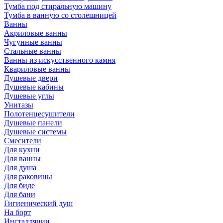
Тумба под стиральную машину
Тумба в ванную со столешницей
Ванны
Акриловые ванны
Чугунные ванны
Стальные ванны
Ванны из искусственного камня
Квариловые ванны
Душевые двери
Душевые кабины
Душевые углы
Унитазы
Полотенцесушители
Душевые панели
Душевые системы
Смесители
Для кухни
Для ванны
Для душа
Для раковины
Для биде
Для бани
Гигиенический душ
На борт
Инсталляции