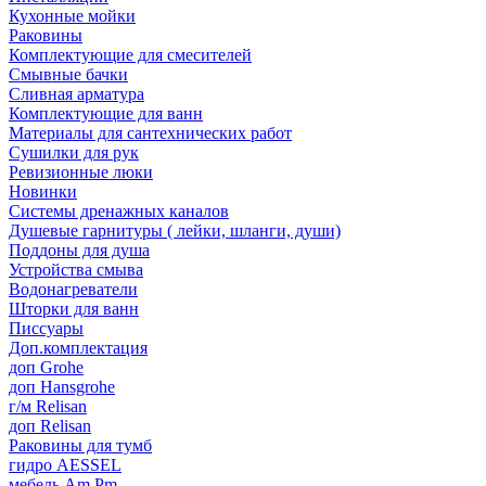
Кухонные мойки
Раковины
Комплектующие для смесителей
Смывные бачки
Сливная арматура
Комплектующие для ванн
Материалы для сантехнических работ
Сушилки для рук
Ревизионные люки
Новинки
Системы дренажных каналов
Душевые гарнитуры ( лейки, шланги, души)
Поддоны для душа
Устройства смыва
Водонагреватели
Шторки для ванн
Писсуары
Доп.комплектация
доп Grohe
доп Hansgrohe
г/м Relisan
доп Relisan
Раковины для тумб
гидро AESSEL
мебель Am.Pm