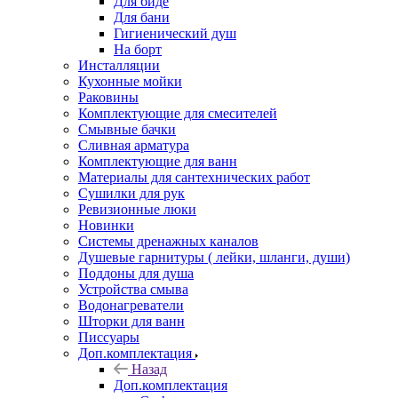
Для биде
Для бани
Гигиенический душ
На борт
Инсталляции
Кухонные мойки
Раковины
Комплектующие для смесителей
Смывные бачки
Сливная арматура
Комплектующие для ванн
Материалы для сантехнических работ
Сушилки для рук
Ревизионные люки
Новинки
Системы дренажных каналов
Душевые гарнитуры ( лейки, шланги, души)
Поддоны для душа
Устройства смыва
Водонагреватели
Шторки для ванн
Писсуары
Доп.комплектация
Назад
Доп.комплектация