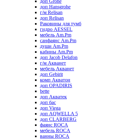
доп Grohe
доп Hansgrohe
г/м Relisan
доп Relisan
Раковины для тумб
гидро AESSEL
мебель Am.Pm
санфаянс Am.Pm
души Am.Pm
кабины Am.Pm
доп Jacob Delafon
г/м Акванет
мебель Акванет
доп Gebirit
комп Акватон
доп OPADIRIS
bette
доп Акватек
доп бас
доп Viega
доп AQWELLA 5
доп CLARBERG
фаянс ROCA
мебель ROCA
ванны ROCA