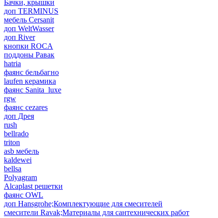
Бачки, крышки
доп TERMINUS
мебель Cersanit
доп WeltWasser
доп River
кнопки ROCA
поддоны Равак
hatria
фаянс бельбагно
laufen керамика
фаянс Sanita_luxe
rgw
фаянс cezares
доп Дрея
rush
bellrado
triton
asb мебель
kaldewei
bellsa
Polyagram
Alcaplast решетки
фаянс OWL
доп Hansgrohe;Комплектующие для смесителей
смесители Ravak;Материалы для сантехнических работ