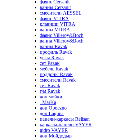
фаянс Cersanit
ванны Cersanit
смесители AESSEL
фаянс VITRA
клавиши VITRA
ванны VITRA
фаянс Villeroy&Boch
ванна Villeroy&Boch
ванны Ravak
профиль Ravak
углы Ravak
сет Равак
мебель Ravak
поддоны Ravak
смесители Ravak
сет Ravak
г/м Ravak
доп мойки
1MarKa
доп Opoczno
доп Laguna
панели-каркасы Relisan
каркасы-панели VAYER
gidro VAYER
доп Мойдодыр