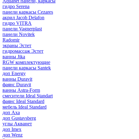
Aquanet панели, каркасы
гидро Serena
панели каркасы Cezares
акрил Jacob Delafon
гидро VITRA
панели Vagnerplast
панели Novitek
Radomir
экраны Эстет
гидромассаж Эстет
ванны Jika
RGW комплектующие
панели каркасы Santek
доп Energy
ванны Duravit
фаянс Duravit
ванны Astra-Form
смесители Ideal Standart
фаянс Ideal Standard
мебель Ideal Standard
доп Axa
доп Gustavsberg
углы Акванет
доп Imex
доп Wenz