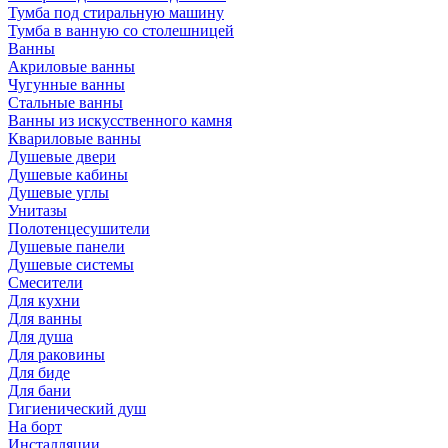
Тумба под стиральную машину
Тумба в ванную со столешницей
Ванны
Акриловые ванны
Чугунные ванны
Стальные ванны
Ванны из искусственного камня
Квариловые ванны
Душевые двери
Душевые кабины
Душевые углы
Унитазы
Полотенцесушители
Душевые панели
Душевые системы
Смесители
Для кухни
Для ванны
Для душа
Для раковины
Для биде
Для бани
Гигиенический душ
На борт
Инсталляции