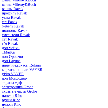
фаянс Villeroy&Boch
ванна Villeroy&Boch
ванны Ravak
профиль Ravak
углы Ravak
сет Равак
мебель Ravak
поддоны Ravak
смесители Ravak
сет Ravak
г/м Ravak
доп мойки
1MarKa
доп Opoczno
доп Laguna
панели-каркасы Relisan
каркасы-панели VAYER
gidro VAYER
доп Мойдодыр
экраны мдф
электроника Grohe
скрытые части Grohe
панели Riho
ручки Riho
ножки Riho