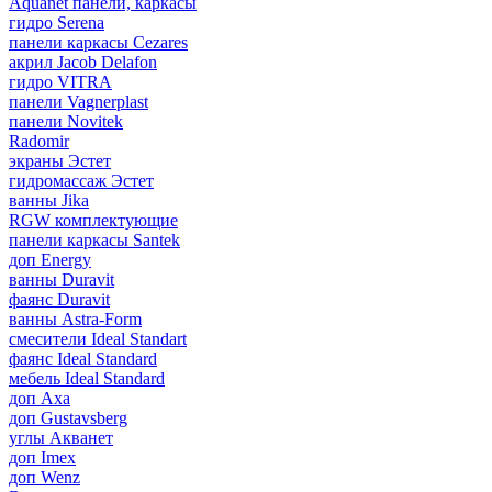
Aquanet панели, каркасы
гидро Serena
панели каркасы Cezares
акрил Jacob Delafon
гидро VITRA
панели Vagnerplast
панели Novitek
Radomir
экраны Эстет
гидромассаж Эстет
ванны Jika
RGW комплектующие
панели каркасы Santek
доп Energy
ванны Duravit
фаянс Duravit
ванны Astra-Form
смесители Ideal Standart
фаянс Ideal Standard
мебель Ideal Standard
доп Axa
доп Gustavsberg
углы Акванет
доп Imex
доп Wenz