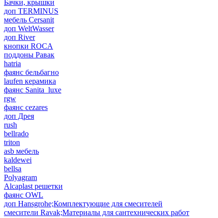
Бачки, крышки
доп TERMINUS
мебель Cersanit
доп WeltWasser
доп River
кнопки ROCA
поддоны Равак
hatria
фаянс бельбагно
laufen керамика
фаянс Sanita_luxe
rgw
фаянс cezares
доп Дрея
rush
bellrado
triton
asb мебель
kaldewei
bellsa
Polyagram
Alcaplast решетки
фаянс OWL
доп Hansgrohe;Комплектующие для смесителей
смесители Ravak;Материалы для сантехнических работ