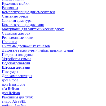
Кухонные мойки
Раковины
Комплектующие для смесителей
Смывные бачки
Сливная арматура
Комплектующие для ванн
Материалы для сантехнических работ
Сушилки для рук
Ревизионные люки
Новинки
Системы дренажных каналов
Душевые гарнитуры ( лейки, шланги, души)
Поддоны для душа
Устройства смыва
Водонагреватели
Шторки для ванн
Писсуары
Доп.комплектация
доп Grohe
доп Hansgrohe
г/м Relisan
доп Relisan
Раковины для тумб
гидро AESSEL
мебель Am.Pm