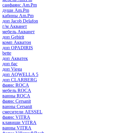
санфаянс Am.Pm
души Am.Pm
кабины Am.Pm
доп Jacob Delafon
г/м Акванет
мебель Акванет
доп Gebirit
комп Акватон
доп OPADIRIS
bette
доп Акватек
доп бас
доп Viega
доп AQWELLA 5
доп CLARBERG
фаянс ROCA
мебель ROCA
ванны ROCA
фаянс Cersanit
ванны Cersanit
смесители AESSEL
фаянс VITRA
клавиши VITRA
ванны VITRA