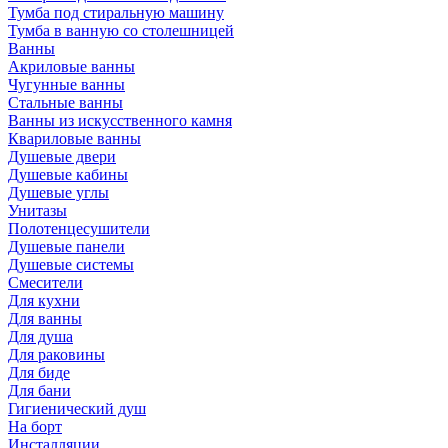
Тумба под стиральную машину
Тумба в ванную со столешницей
Ванны
Акриловые ванны
Чугунные ванны
Стальные ванны
Ванны из искусственного камня
Квариловые ванны
Душевые двери
Душевые кабины
Душевые углы
Унитазы
Полотенцесушители
Душевые панели
Душевые системы
Смесители
Для кухни
Для ванны
Для душа
Для раковины
Для биде
Для бани
Гигиенический душ
На борт
Инсталляции