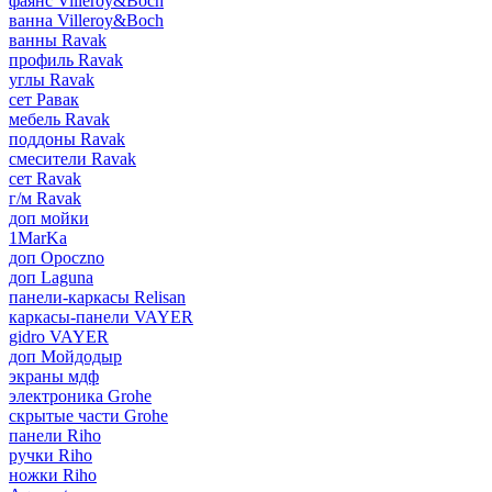
фаянс Villeroy&Boch
ванна Villeroy&Boch
ванны Ravak
профиль Ravak
углы Ravak
сет Равак
мебель Ravak
поддоны Ravak
смесители Ravak
сет Ravak
г/м Ravak
доп мойки
1MarKa
доп Opoczno
доп Laguna
панели-каркасы Relisan
каркасы-панели VAYER
gidro VAYER
доп Мойдодыр
экраны мдф
электроника Grohe
скрытые части Grohe
панели Riho
ручки Riho
ножки Riho