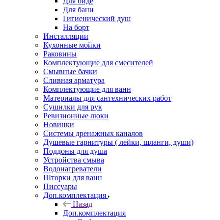
Для биде
Для бани
Гигиенический душ
На борт
Инсталляции
Кухонные мойки
Раковины
Комплектующие для смесителей
Смывные бачки
Сливная арматура
Комплектующие для ванн
Материалы для сантехнических работ
Сушилки для рук
Ревизионные люки
Новинки
Системы дренажных каналов
Душевые гарнитуры ( лейки, шланги, души)
Поддоны для душа
Устройства смыва
Водонагреватели
Шторки для ванн
Писсуары
Доп.комплектация
Назад
Доп.комплектация