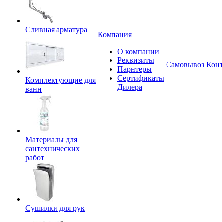
Сливная арматура
Компания
О компании
Реквизиты
Самовывоз
Кон
Парнтеры
Сертификаты
Комплектующие для
Дилера
ванн
Материалы для
сантехнических
работ
Сушилки для рук