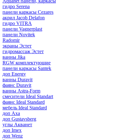
Aquanet панели, каркасы
гидро Serena
панели каркасы Cezares
акрил Jacob Delafon
гидро VITRA
панели Vagnerplast
панели Novitek
Radomir
экраны Эстет
гидромассаж Эстет
ванны Jika
RGW комплектующие
панели каркасы Santek
доп Energy
ванны Duravit
фаянс Duravit
ванны Astra-Form
смесители Ideal Standart
фаянс Ideal Standard
мебель Ideal Standard
доп Axa
доп Gustavsberg
углы Акванет
доп Imex
доп Wenz