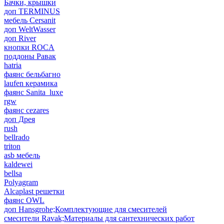
Бачки, крышки
доп TERMINUS
мебель Cersanit
доп WeltWasser
доп River
кнопки ROCA
поддоны Равак
hatria
фаянс бельбагно
laufen керамика
фаянс Sanita_luxe
rgw
фаянс cezares
доп Дрея
rush
bellrado
triton
asb мебель
kaldewei
bellsa
Polyagram
Alcaplast решетки
фаянс OWL
доп Hansgrohe;Комплектующие для смесителей
смесители Ravak;Материалы для сантехнических работ