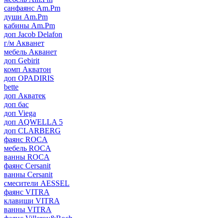
санфаянс Am.Pm
души Am.Pm
кабины Am.Pm
доп Jacob Delafon
г/м Акванет
мебель Акванет
доп Gebirit
комп Акватон
доп OPADIRIS
bette
доп Акватек
доп бас
доп Viega
доп AQWELLA 5
доп CLARBERG
фаянс ROCA
мебель ROCA
ванны ROCA
фаянс Cersanit
ванны Cersanit
смесители AESSEL
фаянс VITRA
клавиши VITRA
ванны VITRA