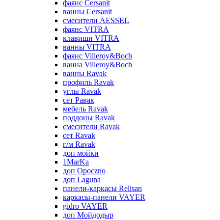
фаянс Cersanit
ванны Cersanit
смесители AESSEL
фаянс VITRA
клавиши VITRA
ванны VITRA
фаянс Villeroy&Boch
ванна Villeroy&Boch
ванны Ravak
профиль Ravak
углы Ravak
сет Равак
мебель Ravak
поддоны Ravak
смесители Ravak
сет Ravak
г/м Ravak
доп мойки
1MarKa
доп Opoczno
доп Laguna
панели-каркасы Relisan
каркасы-панели VAYER
gidro VAYER
доп Мойдодыр