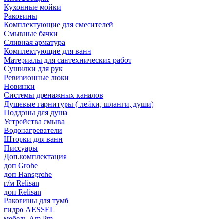
Кухонные мойки
Раковины
Комплектующие для смесителей
Смывные бачки
Сливная арматура
Комплектующие для ванн
Материалы для сантехнических работ
Сушилки для рук
Ревизионные люки
Новинки
Системы дренажных каналов
Душевые гарнитуры ( лейки, шланги, души)
Поддоны для душа
Устройства смыва
Водонагреватели
Шторки для ванн
Писсуары
Доп.комплектация
доп Grohe
доп Hansgrohe
г/м Relisan
доп Relisan
Раковины для тумб
гидро AESSEL
мебель Am.Pm