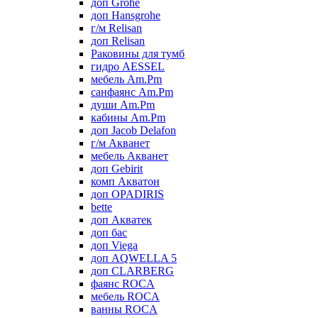
доп Grohe
доп Hansgrohe
г/м Relisan
доп Relisan
Раковины для тумб
гидро AESSEL
мебель Am.Pm
санфаянс Am.Pm
души Am.Pm
кабины Am.Pm
доп Jacob Delafon
г/м Акванет
мебель Акванет
доп Gebirit
комп Акватон
доп OPADIRIS
bette
доп Акватек
доп бас
доп Viega
доп AQWELLA 5
доп CLARBERG
фаянс ROCA
мебель ROCA
ванны ROCA