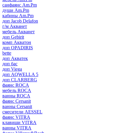
санфаянс Am.Pm
души Am.Pm
кабины Am.Pm
доп Jacob Delafon
г/м Акванет
мебель Акванет
доп Gebirit
комп Акватон
доп OPADIRIS
bette
доп Акватек
доп бас
доп Viega
доп AQWELLA 5
доп CLARBERG
фаянс ROCA
мебель ROCA
ванны ROCA
фаянс Cersanit
ванны Cersanit
смесители AESSEL
фаянс VITRA
клавиши VITRA
ванны VITRA