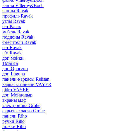
фаянс Villeroy&Boch
ванна Villeroy&Boch
ванны Ravak
профиль Ravak
углы Ravak
сет Равак
мебель Ravak
поддоны Ravak
смесители Ravak
сет Ravak
г/м Ravak
доп мойки
1MarKa
доп Opoczno
доп Laguna
панели-каркасы Relisan
каркасы-панели VAYER
gidro VAYER
доп Мойдодыр
экраны мдф
электроника Grohe
скрытые части Grohe
панели Riho
ручки Riho
ножки Riho