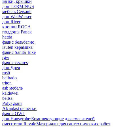
Бачки, крышки
доп TERMINUS
мебель Cersanit
доп WeltWasser
доп River
кнопки ROCA
поддоны Равак
hatria
фаянс бельбагно
laufen керамика
фаянс Sanita_luxe
rgw
фаянс cezares
доп Дрея
rush
bellrado
triton
asb мебель
kaldewei
bellsa
Polyagram
Alcaplast решетки
фаянс OWL
доп Hansgrohe;Комплектующие для смесителей
смесители Ravak;Материалы для сантехнических работ