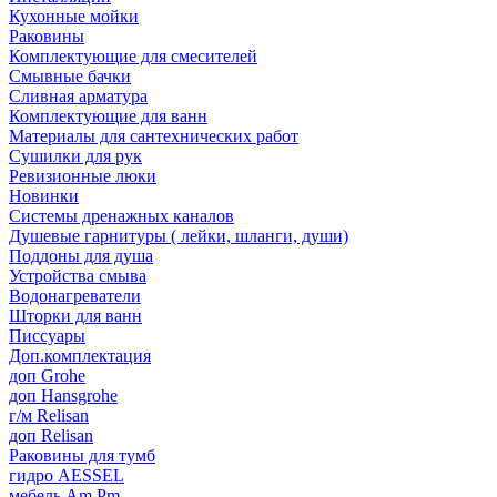
Кухонные мойки
Раковины
Комплектующие для смесителей
Смывные бачки
Сливная арматура
Комплектующие для ванн
Материалы для сантехнических работ
Сушилки для рук
Ревизионные люки
Новинки
Системы дренажных каналов
Душевые гарнитуры ( лейки, шланги, души)
Поддоны для душа
Устройства смыва
Водонагреватели
Шторки для ванн
Писсуары
Доп.комплектация
доп Grohe
доп Hansgrohe
г/м Relisan
доп Relisan
Раковины для тумб
гидро AESSEL
мебель Am.Pm