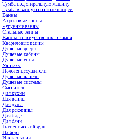
Тумба под стиральную машину
Тумба в ванную со столешницей
Ванны
Акриловые ванны
Чугунные ванны
Стальные ванны
Ванны из искусственного камня
Квариловые ванны
Душевые двери
Душевые кабины
Душевые углы
Унитазы
Полотенцесушители
Душевые панели
Душевые системы
Смесители
Для кухни
Для ванны
Для душа
Для раковины
Для биде
Для бани
Гигиенический душ
На борт
Инсталляции