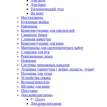
Для биде
Для бани
Гигиенический душ
На борт
Инсталляции
Кухонные мойки
Раковины
Комплектующие для смесителей
Смывные бачки
Сливная арматура
Комплектующие для ванн
Материалы для сантехнических работ
Сушилки для рук
Ревизионные люки
Новинки
Системы дренажных каналов
Душевые гарнитуры ( лейки, шланги, души)
Поддоны для душа
Устройства смыва
Водонагреватели
Шторки для ванн
Писсуары
Доп.комплектация
Назад
Доп.комплектация