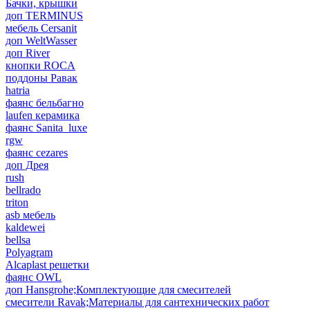
Бачки, крышки
доп TERMINUS
мебель Cersanit
доп WeltWasser
доп River
кнопки ROCA
поддоны Равак
hatria
фаянс бельбагно
laufen керамика
фаянс Sanita_luxe
rgw
фаянс cezares
доп Дрея
rush
bellrado
triton
asb мебель
kaldewei
bellsa
Polyagram
Alcaplast решетки
фаянс OWL
доп Hansgrohe;Комплектующие для смесителей
смесители Ravak;Материалы для сантехнических работ