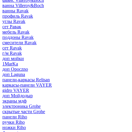
фаянс Villeroy&Boch
ванна Villeroy&Boch
ванны Ravak
профиль Ravak
углы Ravak
сет Равак
мебель Ravak
поддоны Ravak
смесители Ravak
сет Ravak
г/м Ravak
доп мойки
1MarKa
доп Opoczno
доп Laguna
панели-каркасы Relisan
каркасы-панели VAYER
gidro VAYER
доп Мойдодыр
экраны мдф
электроника Grohe
скрытые части Grohe
панели Riho
ручки Riho
ножки Riho