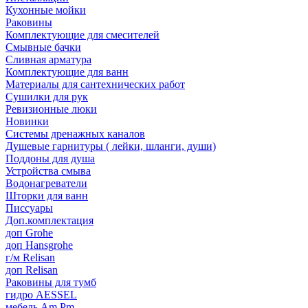
Кухонные мойки
Раковины
Комплектующие для смесителей
Смывные бачки
Сливная арматура
Комплектующие для ванн
Материалы для сантехнических работ
Сушилки для рук
Ревизионные люки
Новинки
Системы дренажных каналов
Душевые гарнитуры ( лейки, шланги, души)
Поддоны для душа
Устройства смыва
Водонагреватели
Шторки для ванн
Писсуары
Доп.комплектация
доп Grohe
доп Hansgrohe
г/м Relisan
доп Relisan
Раковины для тумб
гидро AESSEL
мебель Am.Pm