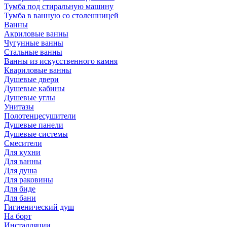
Тумба под стиральную машину
Тумба в ванную со столешницей
Ванны
Акриловые ванны
Чугунные ванны
Стальные ванны
Ванны из искусственного камня
Квариловые ванны
Душевые двери
Душевые кабины
Душевые углы
Унитазы
Полотенцесушители
Душевые панели
Душевые системы
Смесители
Для кухни
Для ванны
Для душа
Для раковины
Для биде
Для бани
Гигиенический душ
На борт
Инсталляции