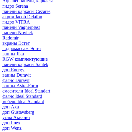
Aquanet панели, каркасы
гидро Serena
панели каркасы Cezares
акрил Jacob Delafon
гидро VITRA
панели Vagnerplast
панели Novitek
Radomir
экраны Эстет
гидромассаж Эстет
ванны Jika
RGW комплектующие
панели каркасы Santek
доп Energy
ванны Duravit
фаянс Duravit
ванны Astra-Form
смесители Ideal Standart
фаянс Ideal Standard
мебель Ideal Standard
доп Axa
доп Gustavsberg
углы Акванет
доп Imex
доп Wenz