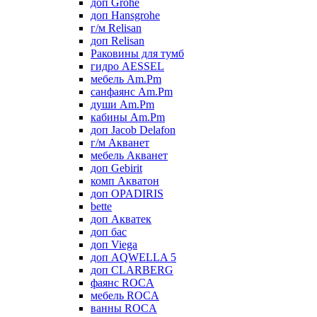
доп Grohe
доп Hansgrohe
г/м Relisan
доп Relisan
Раковины для тумб
гидро AESSEL
мебель Am.Pm
санфаянс Am.Pm
души Am.Pm
кабины Am.Pm
доп Jacob Delafon
г/м Акванет
мебель Акванет
доп Gebirit
комп Акватон
доп OPADIRIS
bette
доп Акватек
доп бас
доп Viega
доп AQWELLA 5
доп CLARBERG
фаянс ROCA
мебель ROCA
ванны ROCA