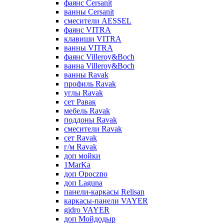
фаянс Cersanit
ванны Cersanit
смесители AESSEL
фаянс VITRA
клавиши VITRA
ванны VITRA
фаянс Villeroy&Boch
ванна Villeroy&Boch
ванны Ravak
профиль Ravak
углы Ravak
сет Равак
мебель Ravak
поддоны Ravak
смесители Ravak
сет Ravak
г/м Ravak
доп мойки
1MarKa
доп Opoczno
доп Laguna
панели-каркасы Relisan
каркасы-панели VAYER
gidro VAYER
доп Мойдодыр