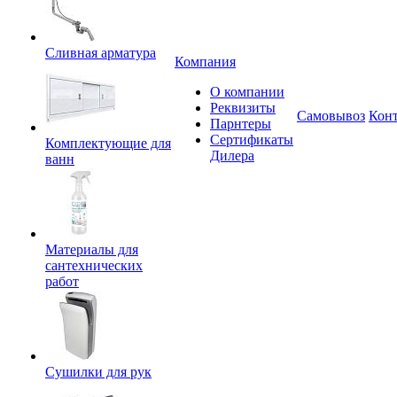
Сливная арматура
Компания
О компании
Реквизиты
Самовывоз
Кон
Парнтеры
Сертификаты
Комплектующие для
Дилера
ванн
Материалы для
сантехнических
работ
Сушилки для рук