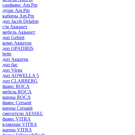
санфаянс Am.Pm
души Am.Pm
кабины Am.Pm
доп Jacob Delafon
г/м Акванет
мебель Акванет
доп Gebirit
комп Акватон
доп OPADIRIS
bette
доп Акватек
доп бас
доп Viega
доп AQWELLA 5
доп CLARBERG
фаянс ROCA
мебель ROCA
ванны ROCA
фаянс Cersanit
ванны Cersanit
смесители AESSEL
фаянс VITRA
клавиши VITRA
ванны VITRA