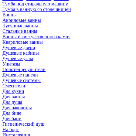
Тумба под стиральную машину
Тумба в ванную со столешницей
Ванны
Акриловые ванны
Чугунные ванны
Стальные ванны
Ванны из искусственного камня
Квариловые ванны
Душевые двери
Душевые кабины
Душевые углы
Унитазы
Полотенцесушители
Душевые панели
Душевые системы
Смесители
Для кухни
Для ванны
Для душа
Для раковины
Для биде
Для бани
Гигиенический душ
На борт
Инсталляции