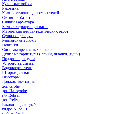
Кухонные мойки
Раковины
Комплектующие для смесителей
Смывные бачки
Сливная арматура
Комплектующие для ванн
Материалы для сантехнических работ
Сушилки для рук
Ревизионные люки
Новинки
Системы дренажных каналов
Душевые гарнитуры ( лейки, шланги, души)
Поддоны для душа
Устройства смыва
Водонагреватели
Шторки для ванн
Писсуары
Доп.комплектация
доп Grohe
доп Hansgrohe
г/м Relisan
доп Relisan
Раковины для тумб
гидро AESSEL
мебель Am.Pm