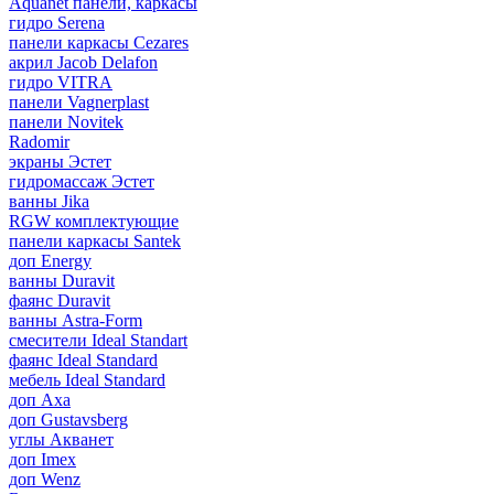
Aquanet панели, каркасы
гидро Serena
панели каркасы Cezares
акрил Jacob Delafon
гидро VITRA
панели Vagnerplast
панели Novitek
Radomir
экраны Эстет
гидромассаж Эстет
ванны Jika
RGW комплектующие
панели каркасы Santek
доп Energy
ванны Duravit
фаянс Duravit
ванны Astra-Form
смесители Ideal Standart
фаянс Ideal Standard
мебель Ideal Standard
доп Axa
доп Gustavsberg
углы Акванет
доп Imex
доп Wenz