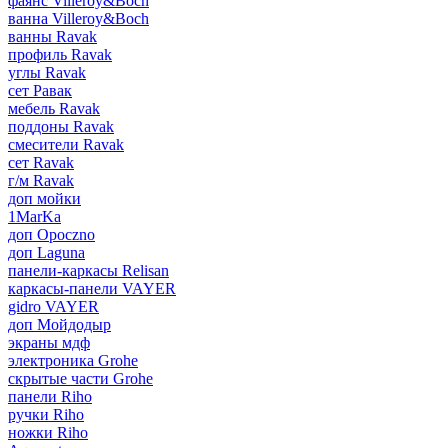
фаянс Villeroy&Boch
ванна Villeroy&Boch
ванны Ravak
профиль Ravak
углы Ravak
сет Равак
мебель Ravak
поддоны Ravak
смесители Ravak
сет Ravak
г/м Ravak
доп мойки
1MarKa
доп Opoczno
доп Laguna
панели-каркасы Relisan
каркасы-панели VAYER
gidro VAYER
доп Мойдодыр
экраны мдф
электроника Grohe
скрытые части Grohe
панели Riho
ручки Riho
ножки Riho