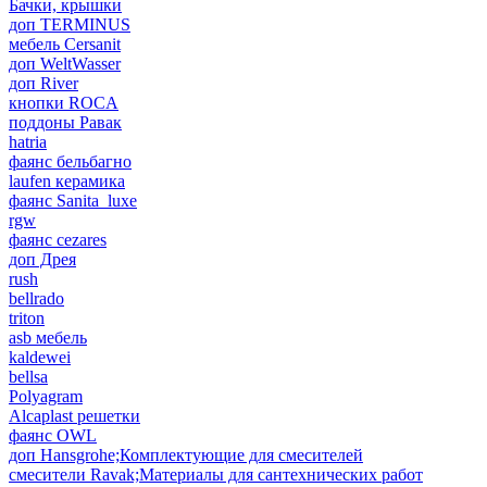
Бачки, крышки
доп TERMINUS
мебель Cersanit
доп WeltWasser
доп River
кнопки ROCA
поддоны Равак
hatria
фаянс бельбагно
laufen керамика
фаянс Sanita_luxe
rgw
фаянс cezares
доп Дрея
rush
bellrado
triton
asb мебель
kaldewei
bellsa
Polyagram
Alcaplast решетки
фаянс OWL
доп Hansgrohe;Комплектующие для смесителей
смесители Ravak;Материалы для сантехнических работ