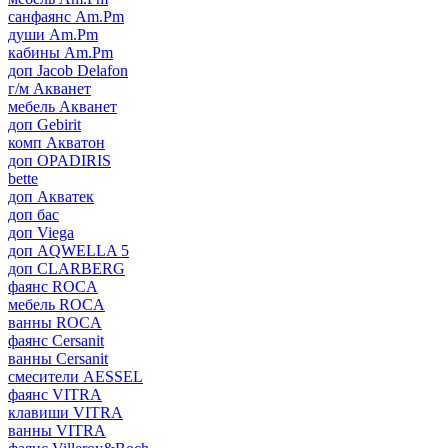
санфаянс Am.Pm
души Am.Pm
кабины Am.Pm
доп Jacob Delafon
г/м Акванет
мебель Акванет
доп Gebirit
комп Акватон
доп OPADIRIS
bette
доп Акватек
доп бас
доп Viega
доп AQWELLA 5
доп CLARBERG
фаянс ROCA
мебель ROCA
ванны ROCA
фаянс Cersanit
ванны Cersanit
смесители AESSEL
фаянс VITRA
клавиши VITRA
ванны VITRA