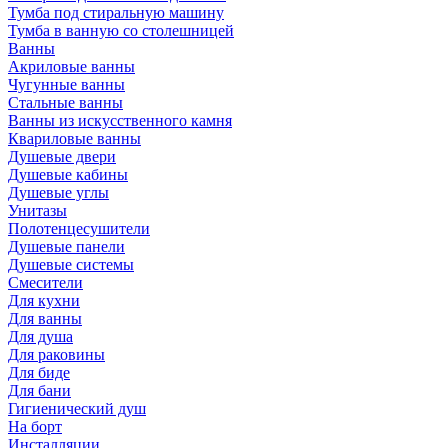
Тумба под стиральную машину
Тумба в ванную со столешницей
Ванны
Акриловые ванны
Чугунные ванны
Стальные ванны
Ванны из искусственного камня
Квариловые ванны
Душевые двери
Душевые кабины
Душевые углы
Унитазы
Полотенцесушители
Душевые панели
Душевые системы
Смесители
Для кухни
Для ванны
Для душа
Для раковины
Для биде
Для бани
Гигиенический душ
На борт
Инсталляции