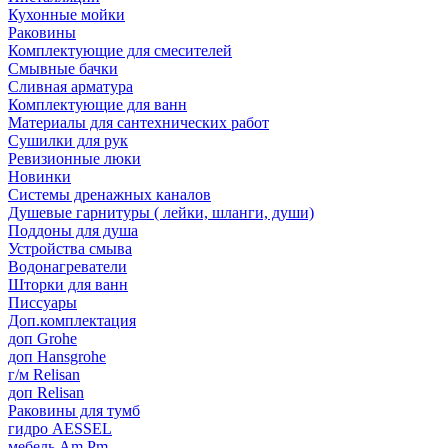
Кухонные мойки
Раковины
Комплектующие для смесителей
Смывные бачки
Сливная арматура
Комплектующие для ванн
Материалы для сантехнических работ
Сушилки для рук
Ревизионные люки
Новинки
Системы дренажных каналов
Душевые гарнитуры ( лейки, шланги, души)
Поддоны для душа
Устройства смыва
Водонагреватели
Шторки для ванн
Писсуары
Доп.комплектация
доп Grohe
доп Hansgrohe
г/м Relisan
доп Relisan
Раковины для тумб
гидро AESSEL
мебель Am.Pm