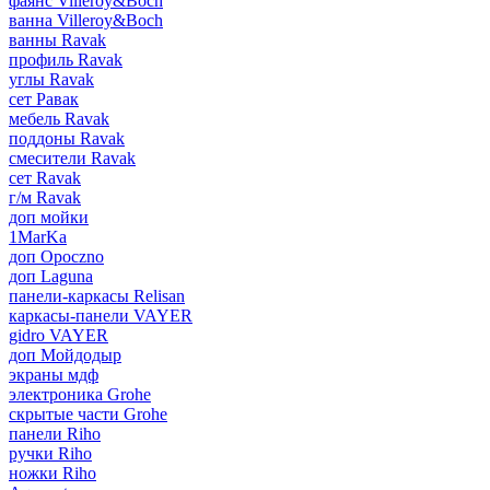
фаянс Villeroy&Boch
ванна Villeroy&Boch
ванны Ravak
профиль Ravak
углы Ravak
сет Равак
мебель Ravak
поддоны Ravak
смесители Ravak
сет Ravak
г/м Ravak
доп мойки
1MarKa
доп Opoczno
доп Laguna
панели-каркасы Relisan
каркасы-панели VAYER
gidro VAYER
доп Мойдодыр
экраны мдф
электроника Grohe
скрытые части Grohe
панели Riho
ручки Riho
ножки Riho