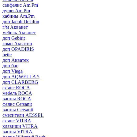
санфаянс Am.Pm
души Am.Pm
кабины Am.Pm
доп Jacob Delafon
г/м Акванет
мебель Акванет
доп Gebirit
комп Акватон
доп OPADIRIS
bette
доп Акватек
доп бас
доп Viega
доп AQWELLA 5
доп CLARBERG
фаянс ROCA
мебель ROCA
ванны ROCA
фаянс Cersanit
ванны Cersanit
смесители AESSEL
фаянс VITRA
клавиши VITRA
ванны VITRA