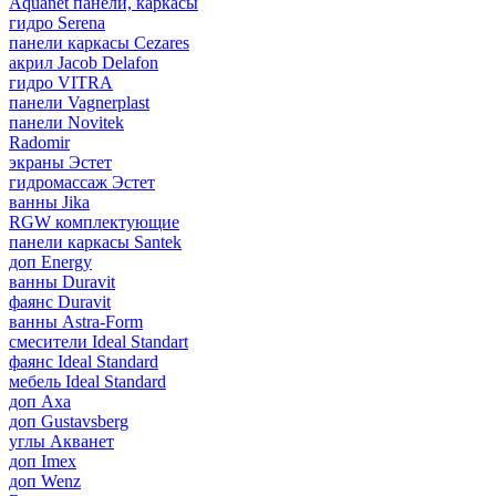
Aquanet панели, каркасы
гидро Serena
панели каркасы Cezares
акрил Jacob Delafon
гидро VITRA
панели Vagnerplast
панели Novitek
Radomir
экраны Эстет
гидромассаж Эстет
ванны Jika
RGW комплектующие
панели каркасы Santek
доп Energy
ванны Duravit
фаянс Duravit
ванны Astra-Form
смесители Ideal Standart
фаянс Ideal Standard
мебель Ideal Standard
доп Axa
доп Gustavsberg
углы Акванет
доп Imex
доп Wenz