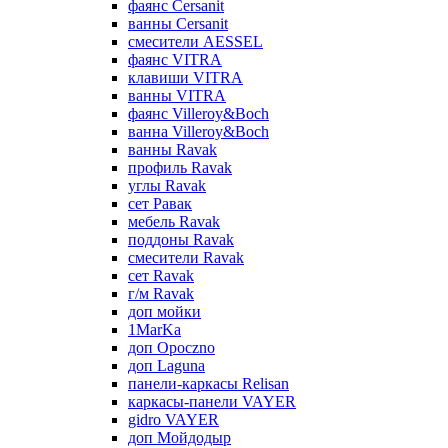
фаянс Cersanit
ванны Cersanit
смесители AESSEL
фаянс VITRA
клавиши VITRA
ванны VITRA
фаянс Villeroy&Boch
ванна Villeroy&Boch
ванны Ravak
профиль Ravak
углы Ravak
сет Равак
мебель Ravak
поддоны Ravak
смесители Ravak
сет Ravak
г/м Ravak
доп мойки
1MarKa
доп Opoczno
доп Laguna
панели-каркасы Relisan
каркасы-панели VAYER
gidro VAYER
доп Мойдодыр