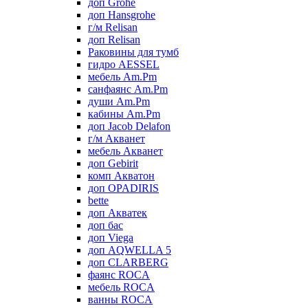
доп Grohe
доп Hansgrohe
г/м Relisan
доп Relisan
Раковины для тумб
гидро AESSEL
мебель Am.Pm
санфаянс Am.Pm
души Am.Pm
кабины Am.Pm
доп Jacob Delafon
г/м Акванет
мебель Акванет
доп Gebirit
комп Акватон
доп OPADIRIS
bette
доп Акватек
доп бас
доп Viega
доп AQWELLA 5
доп CLARBERG
фаянс ROCA
мебель ROCA
ванны ROCA