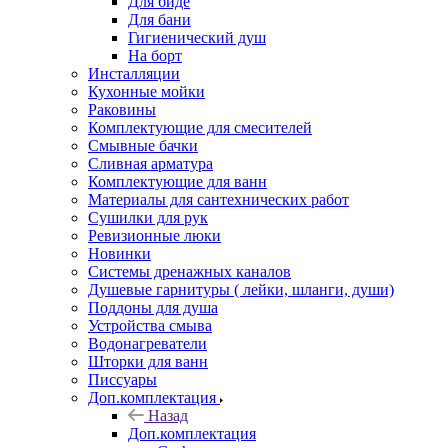
Для биде
Для бани
Гигиенический душ
На борт
Инсталляции
Кухонные мойки
Раковины
Комплектующие для смесителей
Смывные бачки
Сливная арматура
Комплектующие для ванн
Материалы для сантехнических работ
Сушилки для рук
Ревизионные люки
Новинки
Системы дренажных каналов
Душевые гарнитуры ( лейки, шланги, души)
Поддоны для душа
Устройства смыва
Водонагреватели
Шторки для ванн
Писсуары
Доп.комплектация
Назад
Доп.комплектация