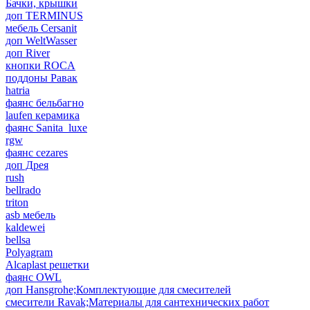
Бачки, крышки
доп TERMINUS
мебель Cersanit
доп WeltWasser
доп River
кнопки ROCA
поддоны Равак
hatria
фаянс бельбагно
laufen керамика
фаянс Sanita_luxe
rgw
фаянс cezares
доп Дрея
rush
bellrado
triton
asb мебель
kaldewei
bellsa
Polyagram
Alcaplast решетки
фаянс OWL
доп Hansgrohe;Комплектующие для смесителей
смесители Ravak;Материалы для сантехнических работ