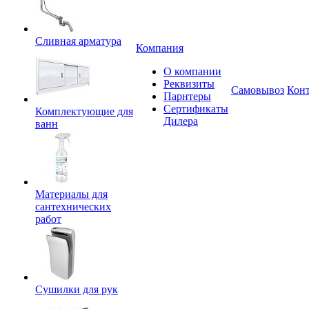
Сливная арматура
Компания
О компании
Реквизиты
Самовывоз
Кон
Парнтеры
Сертификаты
Комплектующие для
Дилера
ванн
Материалы для
сантехнических
работ
Сушилки для рук