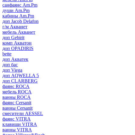
санфаянс Am.Pm
души Am.Pm
кабины Am.Pm
доп Jacob Delafon
г/м Акванет
мебель Акванет
доп Gebirit
комп Акватон
доп OPADIRIS
bette
доп Акватек
доп бас
доп Viega
доп AQWELLA 5
доп CLARBERG
фаянс ROCA
мебель ROCA
ванны ROCA
фаянс Cersanit
ванны Cersanit
смесители AESSEL
фаянс VITRA
клавиши VITRA
ванны VITRA