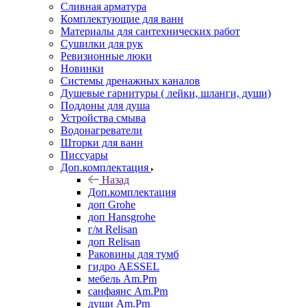
Сливная арматура
Комплектующие для ванн
Материалы для сантехнических работ
Сушилки для рук
Ревизионные люки
Новинки
Системы дренажных каналов
Душевые гарнитуры ( лейки, шланги, души)
Поддоны для душа
Устройства смыва
Водонагреватели
Шторки для ванн
Писсуары
Доп.комплектация
Назад
Доп.комплектация
доп Grohe
доп Hansgrohe
г/м Relisan
доп Relisan
Раковины для тумб
гидро AESSEL
мебель Am.Pm
санфаянс Am.Pm
души Am.Pm