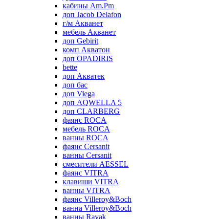
кабины Am.Pm
доп Jacob Delafon
г/м Акванет
мебель Акванет
доп Gebirit
комп Акватон
доп OPADIRIS
bette
доп Акватек
доп бас
доп Viega
доп AQWELLA 5
доп CLARBERG
фаянс ROCA
мебель ROCA
ванны ROCA
фаянс Cersanit
ванны Cersanit
смесители AESSEL
фаянс VITRA
клавиши VITRA
ванны VITRA
фаянс Villeroy&Boch
ванна Villeroy&Boch
ванны Ravak