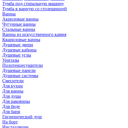
Тумба под стиральную машину
Тумба в ванную со столешницей
Ванны
Акриловые ванны
Чугунные ванны
Стальные ванны
Ванны из искусственного камня
Квариловые ванны
Душевые двери
Душевые кабины
Душевые углы
Унитазы
Полотенцесушители
Душевые панели
Душевые системы
Смесители
Для кухни
Для ванны
Для душа
Для раковины
Для биде
Для бани
Гигиенический душ
На борт
Инсталляции