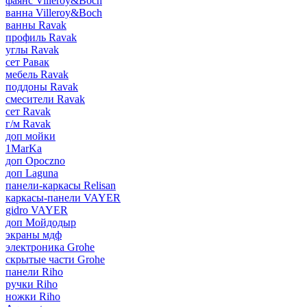
фаянс Villeroy&Boch
ванна Villeroy&Boch
ванны Ravak
профиль Ravak
углы Ravak
сет Равак
мебель Ravak
поддоны Ravak
смесители Ravak
сет Ravak
г/м Ravak
доп мойки
1MarKa
доп Opoczno
доп Laguna
панели-каркасы Relisan
каркасы-панели VAYER
gidro VAYER
доп Мойдодыр
экраны мдф
электроника Grohe
скрытые части Grohe
панели Riho
ручки Riho
ножки Riho