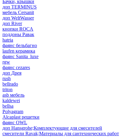
Бачки, крышки
доп TERMINUS
мебель Cersanit
доп WeltWasser
доп River
кнопки ROCA
поддоны Равак
hatria
фаянс бельбагно
laufen керамика
фаянс Sanita_luxe
rgw
фаянс cezares
доп Дрея
rush
bellrado
triton
asb мебель
kaldewei
bellsa
Polyagram
Alcaplast решетки
фаянс OWL
доп Hansgrohe;Комплектующие для смесителей
смесители Ravak;Материалы для сантехнических работ