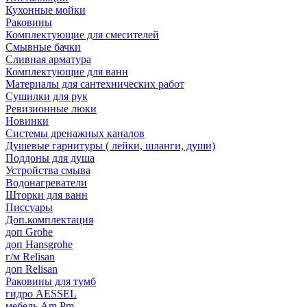
Кухонные мойки
Раковины
Комплектующие для смесителей
Смывные бачки
Сливная арматура
Комплектующие для ванн
Материалы для сантехнических работ
Сушилки для рук
Ревизионные люки
Новинки
Системы дренажных каналов
Душевые гарнитуры ( лейки, шланги, души)
Поддоны для душа
Устройства смыва
Водонагреватели
Шторки для ванн
Писсуары
Доп.комплектация
доп Grohe
доп Hansgrohe
г/м Relisan
доп Relisan
Раковины для тумб
гидро AESSEL
мебель Am.Pm