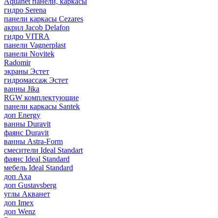
Aquanet панели, каркасы
гидро Serena
панели каркасы Cezares
акрил Jacob Delafon
гидро VITRA
панели Vagnerplast
панели Novitek
Radomir
экраны Эстет
гидромассаж Эстет
ванны Jika
RGW комплектующие
панели каркасы Santek
доп Energy
ванны Duravit
фаянс Duravit
ванны Astra-Form
смесители Ideal Standart
фаянс Ideal Standard
мебель Ideal Standard
доп Axa
доп Gustavsberg
углы Акванет
доп Imex
доп Wenz