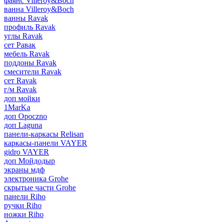
фаянс Villeroy&Boch
ванна Villeroy&Boch
ванны Ravak
профиль Ravak
углы Ravak
сет Равак
мебель Ravak
поддоны Ravak
смесители Ravak
сет Ravak
г/м Ravak
доп мойки
1MarKa
доп Opoczno
доп Laguna
панели-каркасы Relisan
каркасы-панели VAYER
gidro VAYER
доп Мойдодыр
экраны мдф
электроника Grohe
скрытые части Grohe
панели Riho
ручки Riho
ножки Riho