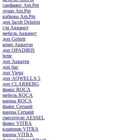
санфаянс Am.Pm
души Am.Pm
кабины Am.Pm
доп Jacob Delafon
г/м Акванет
мебель Акванет
доп Gebirit
комп Акватон
доп OPADIRIS
bette
доп Акватек
доп бас
доп Viega
доп AQWELLA 5
доп CLARBERG
фаянс ROCA
мебель ROCA
ванны ROCA
фаянс Cersanit
ванны Cersanit
смесители AESSEL
фаянс VITRA
клавиши VITRA
ванны VITRA