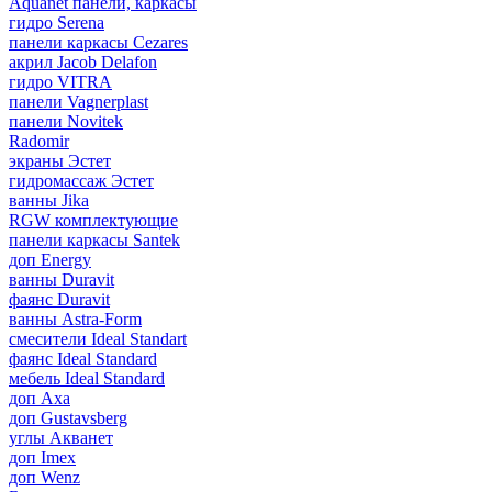
Aquanet панели, каркасы
гидро Serena
панели каркасы Cezares
акрил Jacob Delafon
гидро VITRA
панели Vagnerplast
панели Novitek
Radomir
экраны Эстет
гидромассаж Эстет
ванны Jika
RGW комплектующие
панели каркасы Santek
доп Energy
ванны Duravit
фаянс Duravit
ванны Astra-Form
смесители Ideal Standart
фаянс Ideal Standard
мебель Ideal Standard
доп Axa
доп Gustavsberg
углы Акванет
доп Imex
доп Wenz