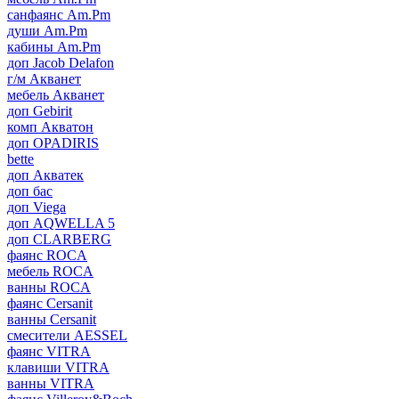
санфаянс Am.Pm
души Am.Pm
кабины Am.Pm
доп Jacob Delafon
г/м Акванет
мебель Акванет
доп Gebirit
комп Акватон
доп OPADIRIS
bette
доп Акватек
доп бас
доп Viega
доп AQWELLA 5
доп CLARBERG
фаянс ROCA
мебель ROCA
ванны ROCA
фаянс Cersanit
ванны Cersanit
смесители AESSEL
фаянс VITRA
клавиши VITRA
ванны VITRA