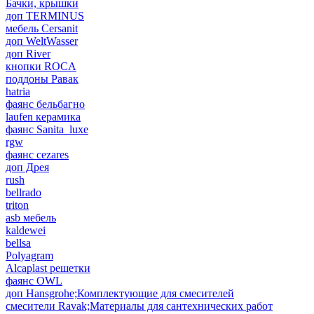
Бачки, крышки
доп TERMINUS
мебель Cersanit
доп WeltWasser
доп River
кнопки ROCA
поддоны Равак
hatria
фаянс бельбагно
laufen керамика
фаянс Sanita_luxe
rgw
фаянс cezares
доп Дрея
rush
bellrado
triton
asb мебель
kaldewei
bellsa
Polyagram
Alcaplast решетки
фаянс OWL
доп Hansgrohe;Комплектующие для смесителей
смесители Ravak;Материалы для сантехнических работ