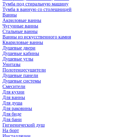
Тумба под стиральную машину
Тумба в ванную со столешницей
Ванны
Акриловые ванны
Чугунные ванны
Стальные ванны
Ванны из искусственного камня
Квариловые ванны
Душевые двери
Душевые кабины
Душевые углы
Унитазы
Полотенцесушители
Душевые панели
Душевые системы
Смесители
Для кухни
Для ванны
Для душа
Для раковины
Для биде
Для бани
Гигиенический душ
На борт
Инсталляции