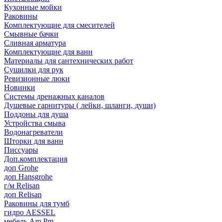
Кухонные мойки
Раковины
Комплектующие для смесителей
Смывные бачки
Сливная арматура
Комплектующие для ванн
Материалы для сантехнических работ
Сушилки для рук
Ревизионные люки
Новинки
Системы дренажных каналов
Душевые гарнитуры ( лейки, шланги, души)
Поддоны для душа
Устройства смыва
Водонагреватели
Шторки для ванн
Писсуары
Доп.комплектация
доп Grohe
доп Hansgrohe
г/м Relisan
доп Relisan
Раковины для тумб
гидро AESSEL
мебель Am.Pm