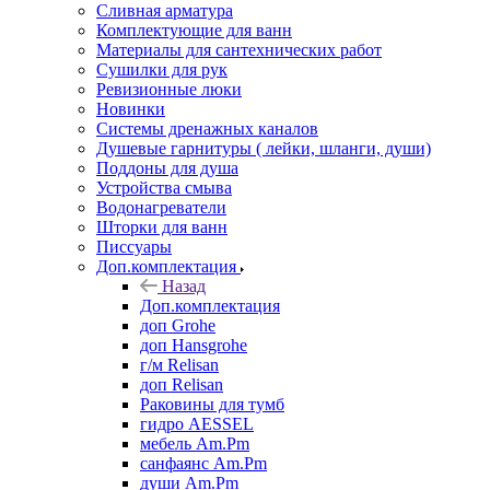
Сливная арматура
Комплектующие для ванн
Материалы для сантехнических работ
Сушилки для рук
Ревизионные люки
Новинки
Системы дренажных каналов
Душевые гарнитуры ( лейки, шланги, души)
Поддоны для душа
Устройства смыва
Водонагреватели
Шторки для ванн
Писсуары
Доп.комплектация
Назад
Доп.комплектация
доп Grohe
доп Hansgrohe
г/м Relisan
доп Relisan
Раковины для тумб
гидро AESSEL
мебель Am.Pm
санфаянс Am.Pm
души Am.Pm