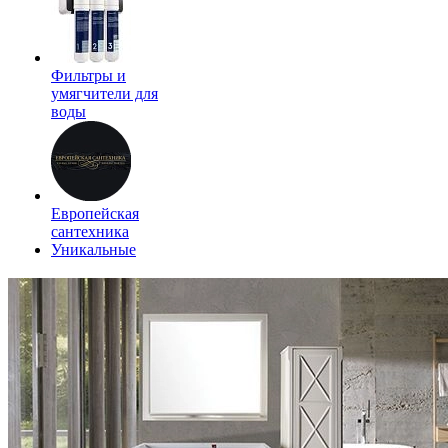
Фильтры и
умягчители для
воды
Европейская
сантехника
Уникальные