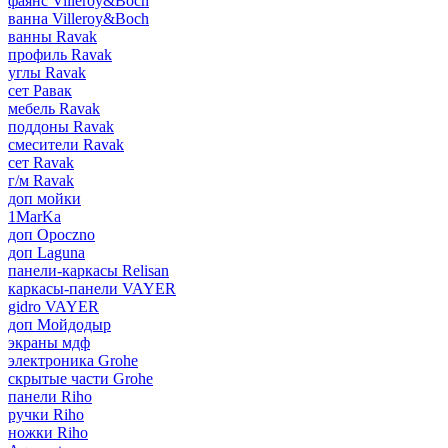
фаянс Villeroy&Boch
ванна Villeroy&Boch
ванны Ravak
профиль Ravak
углы Ravak
сет Равак
мебель Ravak
поддоны Ravak
смесители Ravak
сет Ravak
г/м Ravak
доп мойки
1MarKa
доп Opoczno
доп Laguna
панели-каркасы Relisan
каркасы-панели VAYER
gidro VAYER
доп Мойдодыр
экраны мдф
электроника Grohe
скрытые части Grohe
панели Riho
ручки Riho
ножки Riho