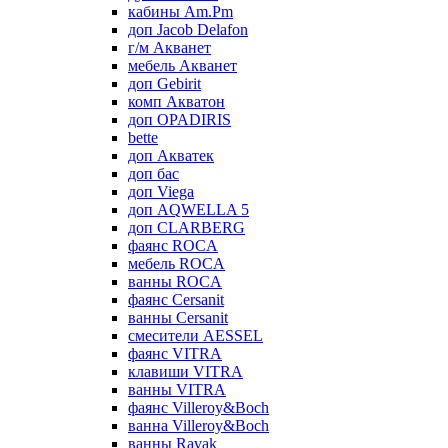
кабины Am.Pm
доп Jacob Delafon
г/м Акванет
мебель Акванет
доп Gebirit
комп Акватон
доп OPADIRIS
bette
доп Акватек
доп бас
доп Viega
доп AQWELLA 5
доп CLARBERG
фаянс ROCA
мебель ROCA
ванны ROCA
фаянс Cersanit
ванны Cersanit
смесители AESSEL
фаянс VITRA
клавиши VITRA
ванны VITRA
фаянс Villeroy&Boch
ванна Villeroy&Boch
ванны Ravak