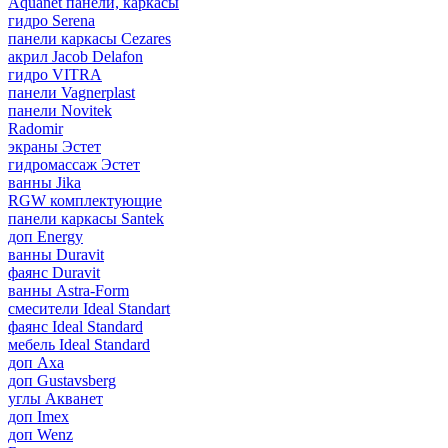
Aquanet панели, каркасы
гидро Serena
панели каркасы Cezares
акрил Jacob Delafon
гидро VITRA
панели Vagnerplast
панели Novitek
Radomir
экраны Эстет
гидромассаж Эстет
ванны Jika
RGW комплектующие
панели каркасы Santek
доп Energy
ванны Duravit
фаянс Duravit
ванны Astra-Form
смесители Ideal Standart
фаянс Ideal Standard
мебель Ideal Standard
доп Axa
доп Gustavsberg
углы Акванет
доп Imex
доп Wenz