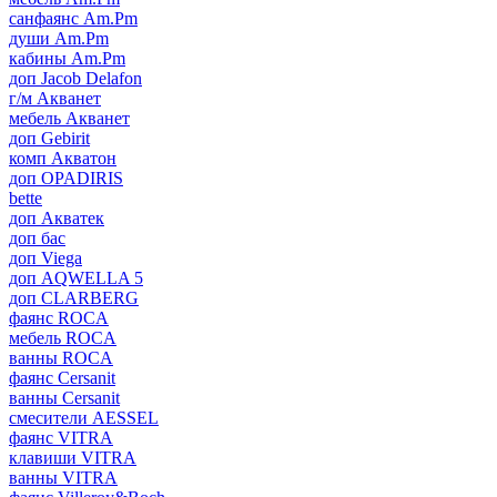
санфаянс Am.Pm
души Am.Pm
кабины Am.Pm
доп Jacob Delafon
г/м Акванет
мебель Акванет
доп Gebirit
комп Акватон
доп OPADIRIS
bette
доп Акватек
доп бас
доп Viega
доп AQWELLA 5
доп CLARBERG
фаянс ROCA
мебель ROCA
ванны ROCA
фаянс Cersanit
ванны Cersanit
смесители AESSEL
фаянс VITRA
клавиши VITRA
ванны VITRA