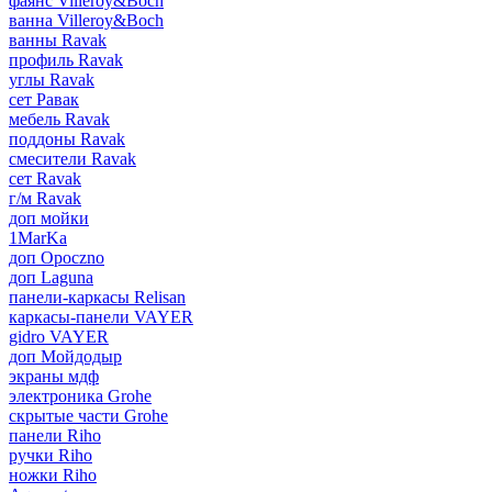
фаянс Villeroy&Boch
ванна Villeroy&Boch
ванны Ravak
профиль Ravak
углы Ravak
сет Равак
мебель Ravak
поддоны Ravak
смесители Ravak
сет Ravak
г/м Ravak
доп мойки
1MarKa
доп Opoczno
доп Laguna
панели-каркасы Relisan
каркасы-панели VAYER
gidro VAYER
доп Мойдодыр
экраны мдф
электроника Grohe
скрытые части Grohe
панели Riho
ручки Riho
ножки Riho