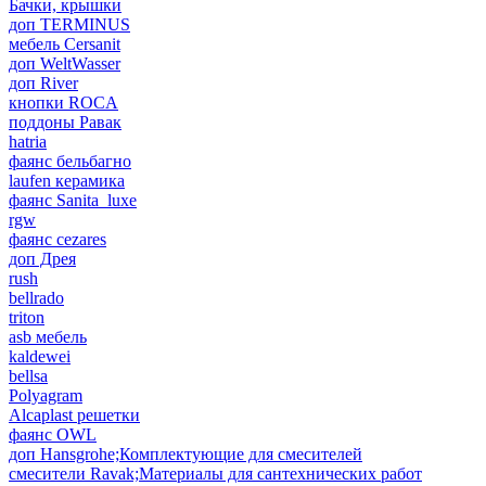
Бачки, крышки
доп TERMINUS
мебель Cersanit
доп WeltWasser
доп River
кнопки ROCA
поддоны Равак
hatria
фаянс бельбагно
laufen керамика
фаянс Sanita_luxe
rgw
фаянс cezares
доп Дрея
rush
bellrado
triton
asb мебель
kaldewei
bellsa
Polyagram
Alcaplast решетки
фаянс OWL
доп Hansgrohe;Комплектующие для смесителей
смесители Ravak;Материалы для сантехнических работ