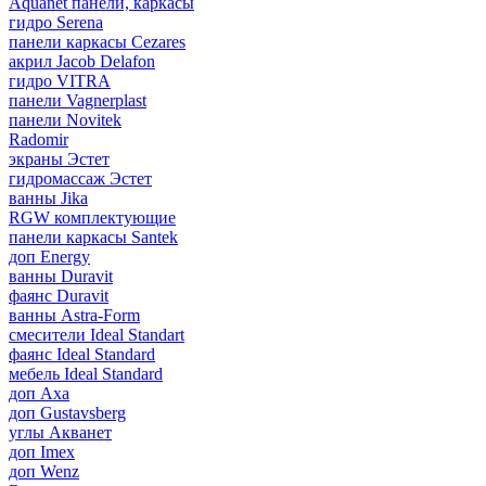
Aquanet панели, каркасы
гидро Serena
панели каркасы Cezares
акрил Jacob Delafon
гидро VITRA
панели Vagnerplast
панели Novitek
Radomir
экраны Эстет
гидромассаж Эстет
ванны Jika
RGW комплектующие
панели каркасы Santek
доп Energy
ванны Duravit
фаянс Duravit
ванны Astra-Form
смесители Ideal Standart
фаянс Ideal Standard
мебель Ideal Standard
доп Axa
доп Gustavsberg
углы Акванет
доп Imex
доп Wenz