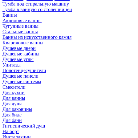
Тумба под стиральную машину
Тумба в ванную со столешницей
Ванны
Акриловые ванны
Чугунные ванны
Стальные ванны
Ванны из искусственного камня
Квариловые ванны
Душевые двери
Душевые кабины
Душевые углы
Унитазы
Полотенцесушители
Душевые панели
Душевые системы
Смесители
Для кухни
Для ванны
Для душа
Для раковины
Для биде
Для бани
Гигиенический душ
На борт
Инсталляции