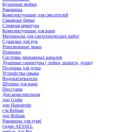
Кухонные мойки
Раковины
Комплектующие для смесителей
Смывные бачки
Сливная арматура
Комплектующие для ванн
Материалы для сантехнических работ
Сушилки для рук
Ревизионные люки
Новинки
Системы дренажных каналов
Душевые гарнитуры ( лейки, шланги, души)
Поддоны для душа
Устройства смыва
Водонагреватели
Шторки для ванн
Писсуары
Доп.комплектация
доп Grohe
доп Hansgrohe
г/м Relisan
доп Relisan
Раковины для тумб
гидро AESSEL
мебель Am.Pm