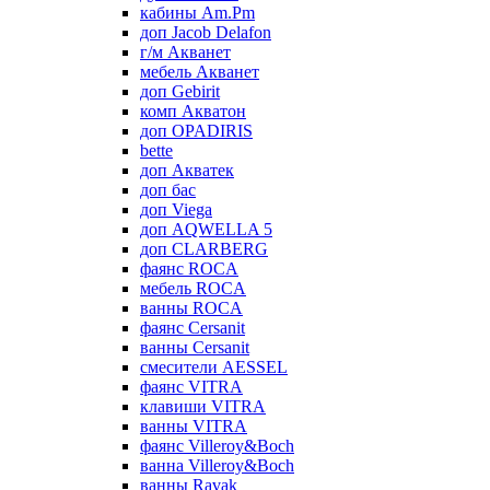
кабины Am.Pm
доп Jacob Delafon
г/м Акванет
мебель Акванет
доп Gebirit
комп Акватон
доп OPADIRIS
bette
доп Акватек
доп бас
доп Viega
доп AQWELLA 5
доп CLARBERG
фаянс ROCA
мебель ROCA
ванны ROCA
фаянс Cersanit
ванны Cersanit
смесители AESSEL
фаянс VITRA
клавиши VITRA
ванны VITRA
фаянс Villeroy&Boch
ванна Villeroy&Boch
ванны Ravak