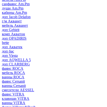
санфаянс Am.Pm
души Am.Pm
кабины Am.Pm
доп Jacob Delafon
г/м Акванет
мебель Акванет
доп Gebirit
комп Акватон
доп OPADIRIS
bette
доп Акватек
доп бас
доп Viega
доп AQWELLA 5
доп CLARBERG
фаянс ROCA
мебель ROCA
ванны ROCA
фаянс Cersanit
ванны Cersanit
смесители AESSEL
фаянс VITRA
клавиши VITRA
ванны VITRA