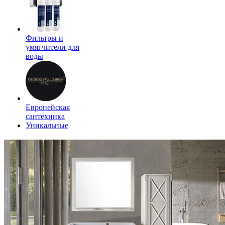
Фильтры и
умягчители для
воды
Европейская
сантехника
Уникальные