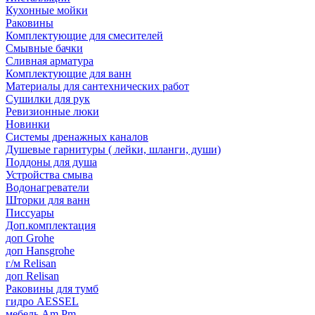
Кухонные мойки
Раковины
Комплектующие для смесителей
Смывные бачки
Сливная арматура
Комплектующие для ванн
Материалы для сантехнических работ
Сушилки для рук
Ревизионные люки
Новинки
Системы дренажных каналов
Душевые гарнитуры ( лейки, шланги, души)
Поддоны для душа
Устройства смыва
Водонагреватели
Шторки для ванн
Писсуары
Доп.комплектация
доп Grohe
доп Hansgrohe
г/м Relisan
доп Relisan
Раковины для тумб
гидро AESSEL
мебель Am.Pm