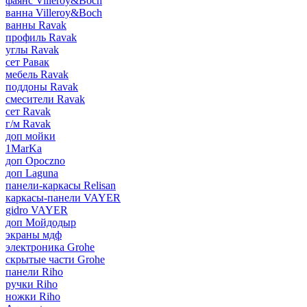
фаянс Villeroy&Boch
ванна Villeroy&Boch
ванны Ravak
профиль Ravak
углы Ravak
сет Равак
мебель Ravak
поддоны Ravak
смесители Ravak
сет Ravak
г/м Ravak
доп мойки
1MarKa
доп Opoczno
доп Laguna
панели-каркасы Relisan
каркасы-панели VAYER
gidro VAYER
доп Мойдодыр
экраны мдф
электроника Grohe
скрытые части Grohe
панели Riho
ручки Riho
ножки Riho