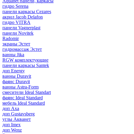
Aquanet панели, каркасы
гидро Serena
панели каркасы Cezares
акрил Jacob Delafon
гидро VITRA
панели Vagnerplast
панели Novitek
Radomir
экраны Эстет
гидромассаж Эстет
ванны Jika
RGW комплектующие
панели каркасы Santek
доп Energy
ванны Duravit
фаянс Duravit
ванны Astra-Form
смесители Ideal Standart
фаянс Ideal Standard
мебель Ideal Standard
доп Axa
доп Gustavsberg
углы Акванет
доп Imex
доп Wenz