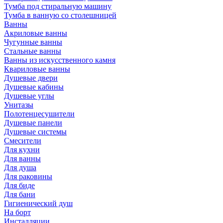
Тумба под стиральную машину
Тумба в ванную со столешницей
Ванны
Акриловые ванны
Чугунные ванны
Стальные ванны
Ванны из искусственного камня
Квариловые ванны
Душевые двери
Душевые кабины
Душевые углы
Унитазы
Полотенцесушители
Душевые панели
Душевые системы
Смесители
Для кухни
Для ванны
Для душа
Для раковины
Для биде
Для бани
Гигиенический душ
На борт
Инсталляции