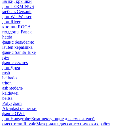
Бачки, крышки
доп TERMINUS
мебель Cersanit
доп WeltWasser
доп River
кнопки ROCA
поддоны Равак
hatria
фаянс бельбагно
laufen керамика
фаянс Sanita_luxe
rgw
фаянс cezares
доп Дрея
rush
bellrado
triton
asb мебель
kaldewei
bellsa
Polyagram
Alcaplast решетки
фаянс OWL
доп Hansgrohe;Комплектующие для смесителей
смесители Ravak;Материалы для сантехнических работ