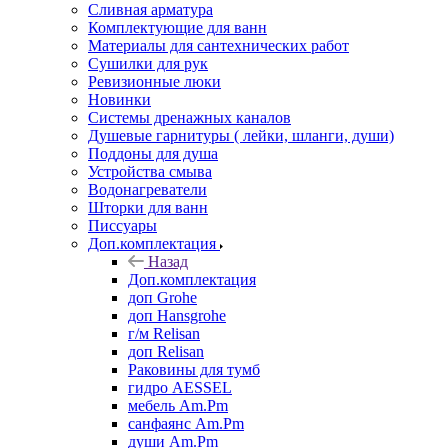
Сливная арматура
Комплектующие для ванн
Материалы для сантехнических работ
Сушилки для рук
Ревизионные люки
Новинки
Системы дренажных каналов
Душевые гарнитуры ( лейки, шланги, души)
Поддоны для душа
Устройства смыва
Водонагреватели
Шторки для ванн
Писсуары
Доп.комплектация
Назад
Доп.комплектация
доп Grohe
доп Hansgrohe
г/м Relisan
доп Relisan
Раковины для тумб
гидро AESSEL
мебель Am.Pm
санфаянс Am.Pm
души Am.Pm