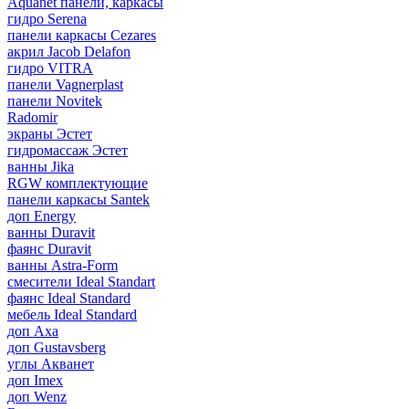
Aquanet панели, каркасы
гидро Serena
панели каркасы Cezares
акрил Jacob Delafon
гидро VITRA
панели Vagnerplast
панели Novitek
Radomir
экраны Эстет
гидромассаж Эстет
ванны Jika
RGW комплектующие
панели каркасы Santek
доп Energy
ванны Duravit
фаянс Duravit
ванны Astra-Form
смесители Ideal Standart
фаянс Ideal Standard
мебель Ideal Standard
доп Axa
доп Gustavsberg
углы Акванет
доп Imex
доп Wenz