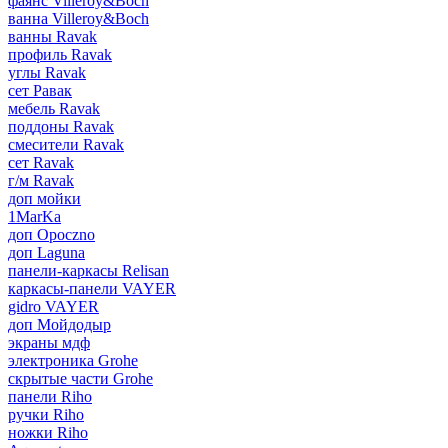
фаянс Villeroy&Boch
ванна Villeroy&Boch
ванны Ravak
профиль Ravak
углы Ravak
сет Равак
мебель Ravak
поддоны Ravak
смесители Ravak
сет Ravak
г/м Ravak
доп мойки
1MarKa
доп Opoczno
доп Laguna
панели-каркасы Relisan
каркасы-панели VAYER
gidro VAYER
доп Мойдодыр
экраны мдф
электроника Grohe
скрытые части Grohe
панели Riho
ручки Riho
ножки Riho