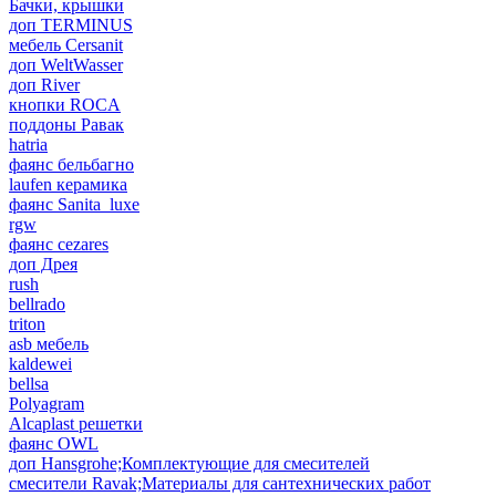
Бачки, крышки
доп TERMINUS
мебель Cersanit
доп WeltWasser
доп River
кнопки ROCA
поддоны Равак
hatria
фаянс бельбагно
laufen керамика
фаянс Sanita_luxe
rgw
фаянс cezares
доп Дрея
rush
bellrado
triton
asb мебель
kaldewei
bellsa
Polyagram
Alcaplast решетки
фаянс OWL
доп Hansgrohe;Комплектующие для смесителей
смесители Ravak;Материалы для сантехнических работ