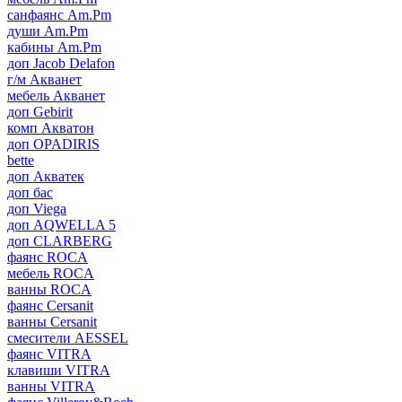
санфаянс Am.Pm
души Am.Pm
кабины Am.Pm
доп Jacob Delafon
г/м Акванет
мебель Акванет
доп Gebirit
комп Акватон
доп OPADIRIS
bette
доп Акватек
доп бас
доп Viega
доп AQWELLA 5
доп CLARBERG
фаянс ROCA
мебель ROCA
ванны ROCA
фаянс Cersanit
ванны Cersanit
смесители AESSEL
фаянс VITRA
клавиши VITRA
ванны VITRA