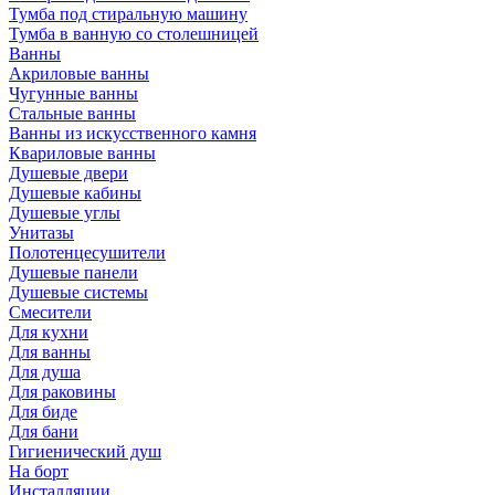
Тумба под стиральную машину
Тумба в ванную со столешницей
Ванны
Акриловые ванны
Чугунные ванны
Стальные ванны
Ванны из искусственного камня
Квариловые ванны
Душевые двери
Душевые кабины
Душевые углы
Унитазы
Полотенцесушители
Душевые панели
Душевые системы
Смесители
Для кухни
Для ванны
Для душа
Для раковины
Для биде
Для бани
Гигиенический душ
На борт
Инсталляции