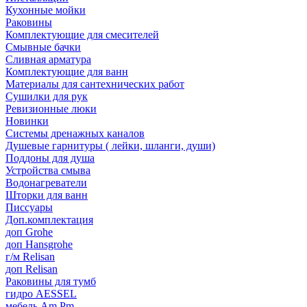
Кухонные мойки
Раковины
Комплектующие для смесителей
Смывные бачки
Сливная арматура
Комплектующие для ванн
Материалы для сантехнических работ
Сушилки для рук
Ревизионные люки
Новинки
Системы дренажных каналов
Душевые гарнитуры ( лейки, шланги, души)
Поддоны для душа
Устройства смыва
Водонагреватели
Шторки для ванн
Писсуары
Доп.комплектация
доп Grohe
доп Hansgrohe
г/м Relisan
доп Relisan
Раковины для тумб
гидро AESSEL
мебель Am.Pm