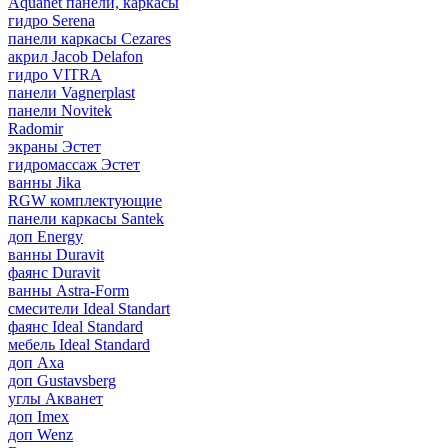
Aquanet панели, каркасы
гидро Serena
панели каркасы Cezares
акрил Jacob Delafon
гидро VITRA
панели Vagnerplast
панели Novitek
Radomir
экраны Эстет
гидромассаж Эстет
ванны Jika
RGW комплектующие
панели каркасы Santek
доп Energy
ванны Duravit
фаянс Duravit
ванны Astra-Form
смесители Ideal Standart
фаянс Ideal Standard
мебель Ideal Standard
доп Axa
доп Gustavsberg
углы Акванет
доп Imex
доп Wenz