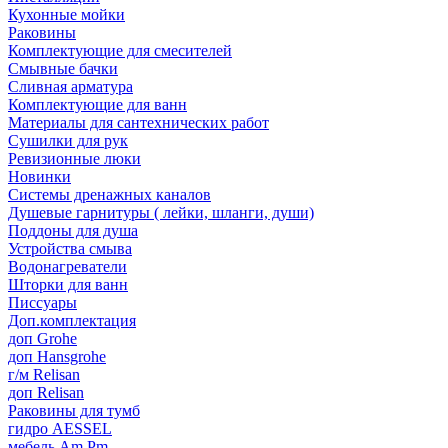
Кухонные мойки
Раковины
Комплектующие для смесителей
Смывные бачки
Сливная арматура
Комплектующие для ванн
Материалы для сантехнических работ
Сушилки для рук
Ревизионные люки
Новинки
Системы дренажных каналов
Душевые гарнитуры ( лейки, шланги, души)
Поддоны для душа
Устройства смыва
Водонагреватели
Шторки для ванн
Писсуары
Доп.комплектация
доп Grohe
доп Hansgrohe
г/м Relisan
доп Relisan
Раковины для тумб
гидро AESSEL
мебель Am.Pm