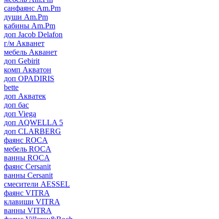
санфаянс Am.Pm
души Am.Pm
кабины Am.Pm
доп Jacob Delafon
г/м Акванет
мебель Акванет
доп Gebirit
комп Акватон
доп OPADIRIS
bette
доп Акватек
доп бас
доп Viega
доп AQWELLA 5
доп CLARBERG
фаянс ROCA
мебель ROCA
ванны ROCA
фаянс Cersanit
ванны Cersanit
смесители AESSEL
фаянс VITRA
клавиши VITRA
ванны VITRA