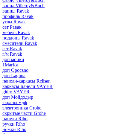
фаянс Villeroy&Boch
ванна Villeroy&Boch
ванны Ravak
профиль Ravak
углы Ravak
сет Равак
мебель Ravak
поддоны Ravak
смесители Ravak
сет Ravak
г/м Ravak
доп мойки
1MarKa
доп Opoczno
доп Laguna
панели-каркасы Relisan
каркасы-панели VAYER
gidro VAYER
доп Мойдодыр
экраны мдф
электроника Grohe
скрытые части Grohe
панели Riho
ручки Riho
ножки Riho