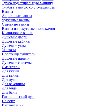
Тумба под стиральную машину
Тумба в ванную со столешницей
Ванны
Акриловые ванны
Чугунные ванны
Стальные ванны
Ванны из искусственного камня
Квариловые ванны
Душевые двери
Душевые кабины
Душевые углы
Унитазы
Полотенцесушители
Душевые панели
Душевые системы
Смесители
Для кухни
Для ванны
Для душа
Для раковины
Для биде
Для бани
Гигиенический душ
На борт
Инсталляции