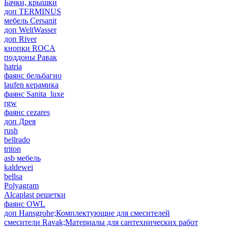
Бачки, крышки
доп TERMINUS
мебель Cersanit
доп WeltWasser
доп River
кнопки ROCA
поддоны Равак
hatria
фаянс бельбагно
laufen керамика
фаянс Sanita_luxe
rgw
фаянс cezares
доп Дрея
rush
bellrado
triton
asb мебель
kaldewei
bellsa
Polyagram
Alcaplast решетки
фаянс OWL
доп Hansgrohe;Комплектующие для смесителей
смесители Ravak;Материалы для сантехнических работ