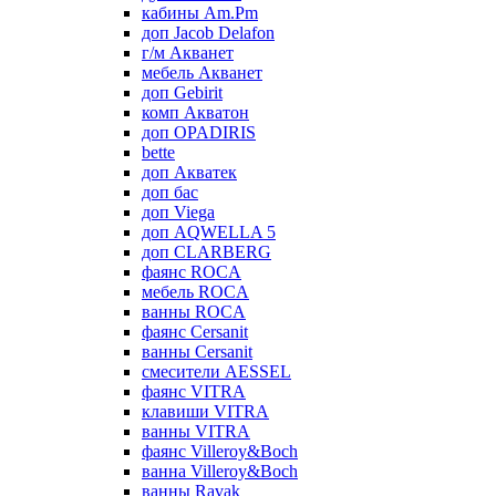
кабины Am.Pm
доп Jacob Delafon
г/м Акванет
мебель Акванет
доп Gebirit
комп Акватон
доп OPADIRIS
bette
доп Акватек
доп бас
доп Viega
доп AQWELLA 5
доп CLARBERG
фаянс ROCA
мебель ROCA
ванны ROCA
фаянс Cersanit
ванны Cersanit
смесители AESSEL
фаянс VITRA
клавиши VITRA
ванны VITRA
фаянс Villeroy&Boch
ванна Villeroy&Boch
ванны Ravak