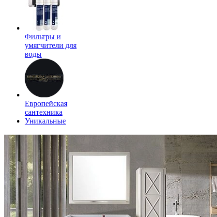
Фильтры и
умягчители для
воды
Европейская
сантехника
Уникальные