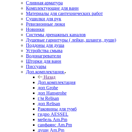
Сливная арматура
Комплектующие для ванн
Материалы для сантехнических работ
Сушилки для рук
Ревизионные люки
Новинки
Системы дренажных каналов
Душевые гарнитуры ( лейки, шланги, души)
Поддоны для душа
Устройства смыва
Водонагреватели
Шторки для ванн
Писсуары
Доп.комплектация
Назад
Доп.комплектация
доп Grohe
доп Hansgrohe
г/м Relisan
доп Relisan
Раковины для тумб
гидро AESSEL
мебель Am.Pm
санфаянс Am.Pm
души Am.Pm