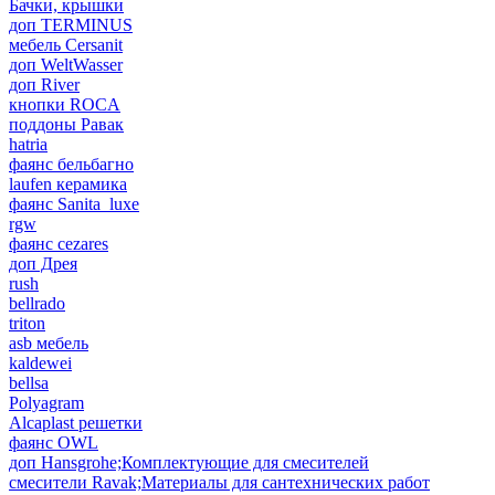
Бачки, крышки
доп TERMINUS
мебель Cersanit
доп WeltWasser
доп River
кнопки ROCA
поддоны Равак
hatria
фаянс бельбагно
laufen керамика
фаянс Sanita_luxe
rgw
фаянс cezares
доп Дрея
rush
bellrado
triton
asb мебель
kaldewei
bellsa
Polyagram
Alcaplast решетки
фаянс OWL
доп Hansgrohe;Комплектующие для смесителей
смесители Ravak;Материалы для сантехнических работ