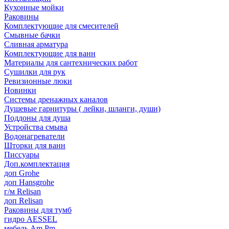
Кухонные мойки
Раковины
Комплектующие для смесителей
Смывные бачки
Сливная арматура
Комплектующие для ванн
Материалы для сантехнических работ
Сушилки для рук
Ревизионные люки
Новинки
Системы дренажных каналов
Душевые гарнитуры ( лейки, шланги, души)
Поддоны для душа
Устройства смыва
Водонагреватели
Шторки для ванн
Писсуары
Доп.комплектация
доп Grohe
доп Hansgrohe
г/м Relisan
доп Relisan
Раковины для тумб
гидро AESSEL
мебель Am.Pm