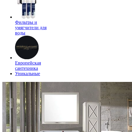
Фильтры и
умягчители для
воды
Европейская
сантехника
Уникальные