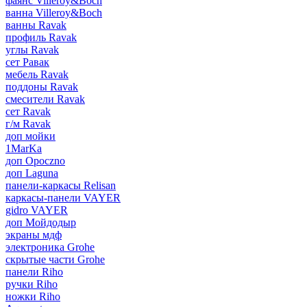
фаянс Villeroy&Boch
ванна Villeroy&Boch
ванны Ravak
профиль Ravak
углы Ravak
сет Равак
мебель Ravak
поддоны Ravak
смесители Ravak
сет Ravak
г/м Ravak
доп мойки
1MarKa
доп Opoczno
доп Laguna
панели-каркасы Relisan
каркасы-панели VAYER
gidro VAYER
доп Мойдодыр
экраны мдф
электроника Grohe
скрытые части Grohe
панели Riho
ручки Riho
ножки Riho