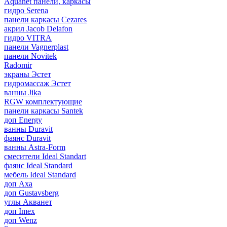
Aquanet панели, каркасы
гидро Serena
панели каркасы Cezares
акрил Jacob Delafon
гидро VITRA
панели Vagnerplast
панели Novitek
Radomir
экраны Эстет
гидромассаж Эстет
ванны Jika
RGW комплектующие
панели каркасы Santek
доп Energy
ванны Duravit
фаянс Duravit
ванны Astra-Form
смесители Ideal Standart
фаянс Ideal Standard
мебель Ideal Standard
доп Axa
доп Gustavsberg
углы Акванет
доп Imex
доп Wenz