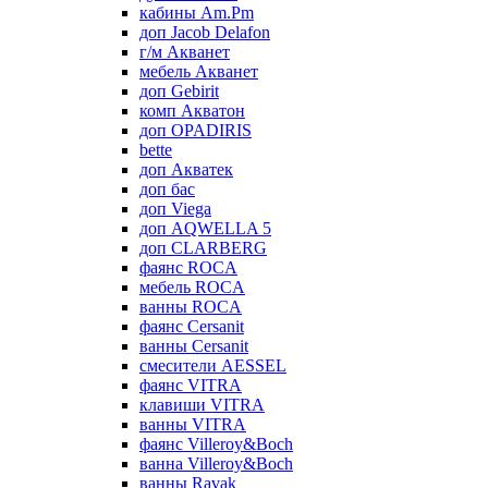
кабины Am.Pm
доп Jacob Delafon
г/м Акванет
мебель Акванет
доп Gebirit
комп Акватон
доп OPADIRIS
bette
доп Акватек
доп бас
доп Viega
доп AQWELLA 5
доп CLARBERG
фаянс ROCA
мебель ROCA
ванны ROCA
фаянс Cersanit
ванны Cersanit
смесители AESSEL
фаянс VITRA
клавиши VITRA
ванны VITRA
фаянс Villeroy&Boch
ванна Villeroy&Boch
ванны Ravak