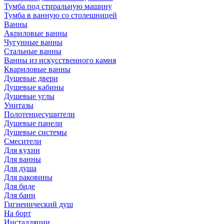
Тумба под стиральную машину
Тумба в ванную со столешницей
Ванны
Акриловые ванны
Чугунные ванны
Стальные ванны
Ванны из искусственного камня
Квариловые ванны
Душевые двери
Душевые кабины
Душевые углы
Унитазы
Полотенцесушители
Душевые панели
Душевые системы
Смесители
Для кухни
Для ванны
Для душа
Для раковины
Для биде
Для бани
Гигиенический душ
На борт
Инсталляции