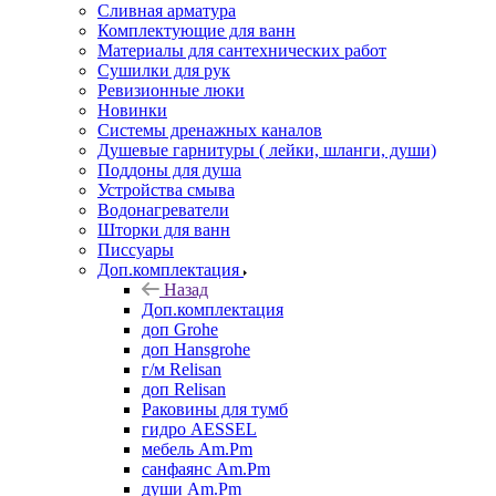
Сливная арматура
Комплектующие для ванн
Материалы для сантехнических работ
Сушилки для рук
Ревизионные люки
Новинки
Системы дренажных каналов
Душевые гарнитуры ( лейки, шланги, души)
Поддоны для душа
Устройства смыва
Водонагреватели
Шторки для ванн
Писсуары
Доп.комплектация
Назад
Доп.комплектация
доп Grohe
доп Hansgrohe
г/м Relisan
доп Relisan
Раковины для тумб
гидро AESSEL
мебель Am.Pm
санфаянс Am.Pm
души Am.Pm