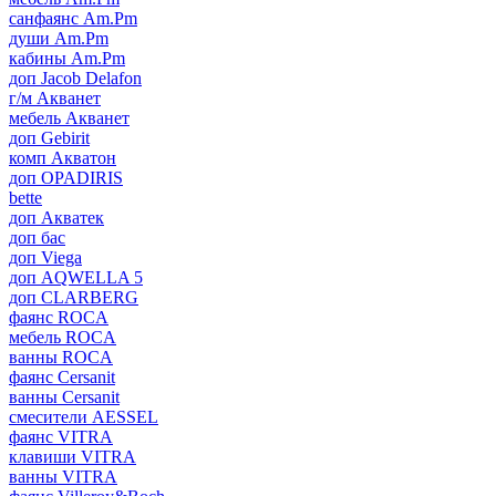
санфаянс Am.Pm
души Am.Pm
кабины Am.Pm
доп Jacob Delafon
г/м Акванет
мебель Акванет
доп Gebirit
комп Акватон
доп OPADIRIS
bette
доп Акватек
доп бас
доп Viega
доп AQWELLA 5
доп CLARBERG
фаянс ROCA
мебель ROCA
ванны ROCA
фаянс Cersanit
ванны Cersanit
смесители AESSEL
фаянс VITRA
клавиши VITRA
ванны VITRA