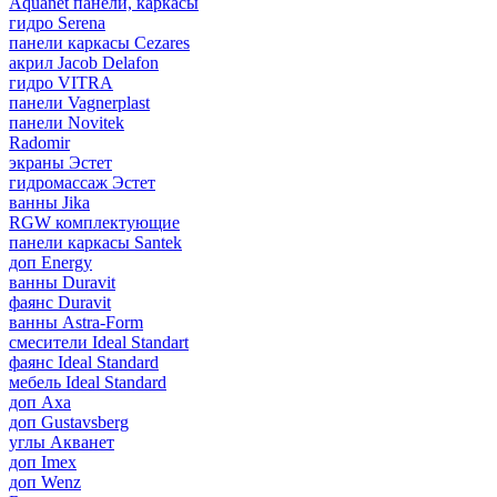
Aquanet панели, каркасы
гидро Serena
панели каркасы Cezares
акрил Jacob Delafon
гидро VITRA
панели Vagnerplast
панели Novitek
Radomir
экраны Эстет
гидромассаж Эстет
ванны Jika
RGW комплектующие
панели каркасы Santek
доп Energy
ванны Duravit
фаянс Duravit
ванны Astra-Form
смесители Ideal Standart
фаянс Ideal Standard
мебель Ideal Standard
доп Axa
доп Gustavsberg
углы Акванет
доп Imex
доп Wenz