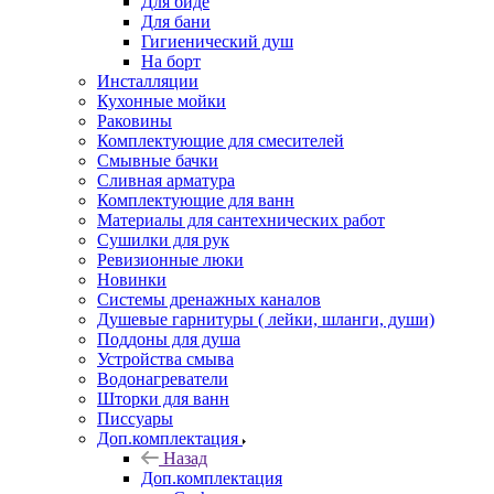
Для биде
Для бани
Гигиенический душ
На борт
Инсталляции
Кухонные мойки
Раковины
Комплектующие для смесителей
Смывные бачки
Сливная арматура
Комплектующие для ванн
Материалы для сантехнических работ
Сушилки для рук
Ревизионные люки
Новинки
Системы дренажных каналов
Душевые гарнитуры ( лейки, шланги, души)
Поддоны для душа
Устройства смыва
Водонагреватели
Шторки для ванн
Писсуары
Доп.комплектация
Назад
Доп.комплектация