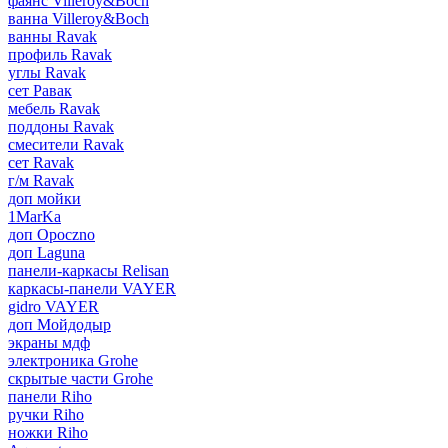
фаянс Villeroy&Boch
ванна Villeroy&Boch
ванны Ravak
профиль Ravak
углы Ravak
сет Равак
мебель Ravak
поддоны Ravak
смесители Ravak
сет Ravak
г/м Ravak
доп мойки
1MarKa
доп Opoczno
доп Laguna
панели-каркасы Relisan
каркасы-панели VAYER
gidro VAYER
доп Мойдодыр
экраны мдф
электроника Grohe
скрытые части Grohe
панели Riho
ручки Riho
ножки Riho