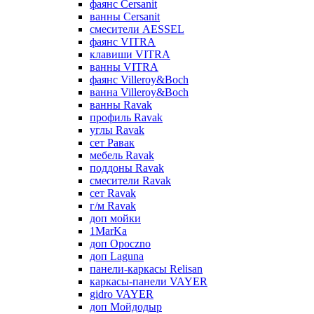
фаянс Cersanit
ванны Cersanit
смесители AESSEL
фаянс VITRA
клавиши VITRA
ванны VITRA
фаянс Villeroy&Boch
ванна Villeroy&Boch
ванны Ravak
профиль Ravak
углы Ravak
сет Равак
мебель Ravak
поддоны Ravak
смесители Ravak
сет Ravak
г/м Ravak
доп мойки
1MarKa
доп Opoczno
доп Laguna
панели-каркасы Relisan
каркасы-панели VAYER
gidro VAYER
доп Мойдодыр