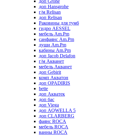
доп Grohe
доп Hansgrohe
г/м Relisan
доп Relisan
Раковины для тумб
гидро AESSEL
мебель Am.Pm
санфаянс Am.Pm
души Am.Pm
кабины Am.Pm
доп Jacob Delafon
г/м Акванет
мебель Акванет
доп Gebirit
комп Акватон
доп OPADIRIS
bette
доп Акватек
доп бас
доп Viega
доп AQWELLA 5
доп CLARBERG
фаянс ROCA
мебель ROCA
ванны ROCA