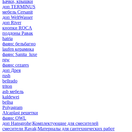
Бачки, крышки
доп TERMINUS
мебель Cersanit
доп WeltWasser
доп River
кнопки ROCA
поддоны Равак
hatria
фаянс бельбагно
laufen керамика
фаянс Sanita_luxe
rgw
фаянс cezares
доп Дрея
rush
bellrado
triton
asb мебель
kaldewei
bellsa
Polyagram
Alcaplast решетки
фаянс OWL
доп Hansgrohe;Комплектующие для смесителей
смесители Ravak;Материалы для сантехнических работ