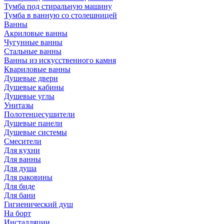
Тумба под стиральную машину
Тумба в ванную со столешницей
Ванны
Акриловые ванны
Чугунные ванны
Стальные ванны
Ванны из искусственного камня
Квариловые ванны
Душевые двери
Душевые кабины
Душевые углы
Унитазы
Полотенцесушители
Душевые панели
Душевые системы
Смесители
Для кухни
Для ванны
Для душа
Для раковины
Для биде
Для бани
Гигиенический душ
На борт
Инсталляции