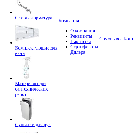
Сливная арматура
Компания
О компании
Реквизиты
Самовывоз
Кон
Парнтеры
Сертификаты
Комплектующие для
Дилера
ванн
Материалы для
сантехнических
работ
Сушилки для рук