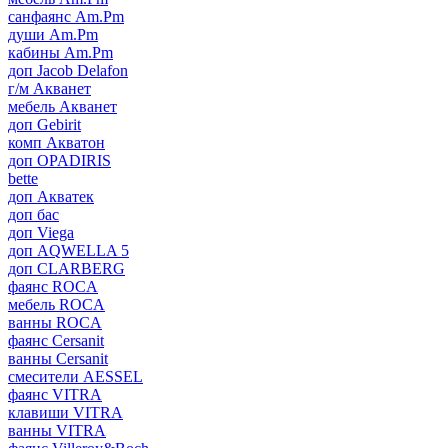
санфаянс Am.Pm
души Am.Pm
кабины Am.Pm
доп Jacob Delafon
г/м Акванет
мебель Акванет
доп Gebirit
комп Акватон
доп OPADIRIS
bette
доп Акватек
доп бас
доп Viega
доп AQWELLA 5
доп CLARBERG
фаянс ROCA
мебель ROCA
ванны ROCA
фаянс Cersanit
ванны Cersanit
смесители AESSEL
фаянс VITRA
клавиши VITRA
ванны VITRA