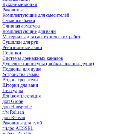
Кухонные мойки
Раковины
Комплектующие для смесителей
Смывные бачки
Сливная арматура
Комплектующие для ванн
Материалы для сантехнических работ
Сушилки для рук
Ревизионные люки
Новинки
Системы дренажных каналов
Душевые гарнитуры ( лейки, шланги, души)
Поддоны для душа
Устройства смыва
Водонагреватели
Шторки для ванн
Писсуары
Доп.комплектация
доп Grohe
доп Hansgrohe
г/м Relisan
доп Relisan
Раковины для тумб
гидро AESSEL
мебель Am.Pm