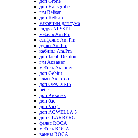
доп Grohe
доп Hansgrohe
г/м Relisan
доп Relisan
Раковины для тумб
гидро AESSEL
мебель Am.Pm
санфаянс Am.Pm
души Am.Pm
кабины Am.Pm
доп Jacob Delafon
г/м Акванет
мебель Акванет
доп Gebirit
комп Акватон
доп OPADIRIS
bette
доп Акватек
доп бас
доп Viega
доп AQWELLA 5
доп CLARBERG
фаянс ROCA
мебель ROCA
ванны ROCA