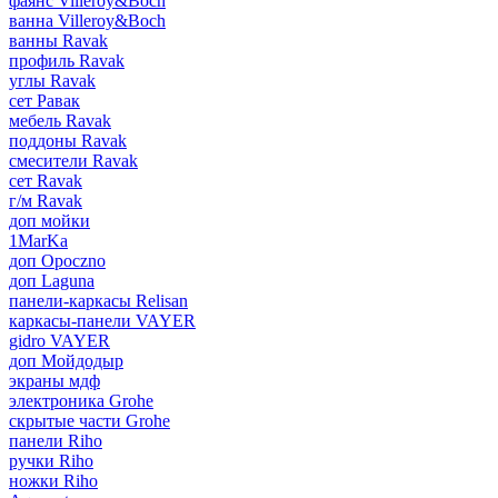
фаянс Villeroy&Boch
ванна Villeroy&Boch
ванны Ravak
профиль Ravak
углы Ravak
сет Равак
мебель Ravak
поддоны Ravak
смесители Ravak
сет Ravak
г/м Ravak
доп мойки
1MarKa
доп Opoczno
доп Laguna
панели-каркасы Relisan
каркасы-панели VAYER
gidro VAYER
доп Мойдодыр
экраны мдф
электроника Grohe
скрытые части Grohe
панели Riho
ручки Riho
ножки Riho