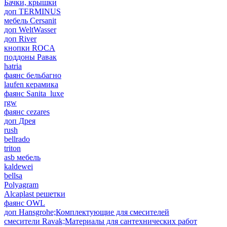
Бачки, крышки
доп TERMINUS
мебель Cersanit
доп WeltWasser
доп River
кнопки ROCA
поддоны Равак
hatria
фаянс бельбагно
laufen керамика
фаянс Sanita_luxe
rgw
фаянс cezares
доп Дрея
rush
bellrado
triton
asb мебель
kaldewei
bellsa
Polyagram
Alcaplast решетки
фаянс OWL
доп Hansgrohe;Комплектующие для смесителей
смесители Ravak;Материалы для сантехнических работ