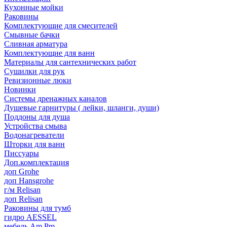
Кухонные мойки
Раковины
Комплектующие для смесителей
Смывные бачки
Сливная арматура
Комплектующие для ванн
Материалы для сантехнических работ
Сушилки для рук
Ревизионные люки
Новинки
Системы дренажных каналов
Душевые гарнитуры ( лейки, шланги, души)
Поддоны для душа
Устройства смыва
Водонагреватели
Шторки для ванн
Писсуары
Доп.комплектация
доп Grohe
доп Hansgrohe
г/м Relisan
доп Relisan
Раковины для тумб
гидро AESSEL
мебель Am.Pm