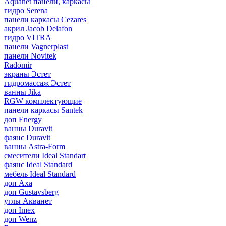
Aquanet панели, каркасы
гидро Serena
панели каркасы Cezares
акрил Jacob Delafon
гидро VITRA
панели Vagnerplast
панели Novitek
Radomir
экраны Эстет
гидромассаж Эстет
ванны Jika
RGW комплектующие
панели каркасы Santek
доп Energy
ванны Duravit
фаянс Duravit
ванны Astra-Form
смесители Ideal Standart
фаянс Ideal Standard
мебель Ideal Standard
доп Axa
доп Gustavsberg
углы Акванет
доп Imex
доп Wenz