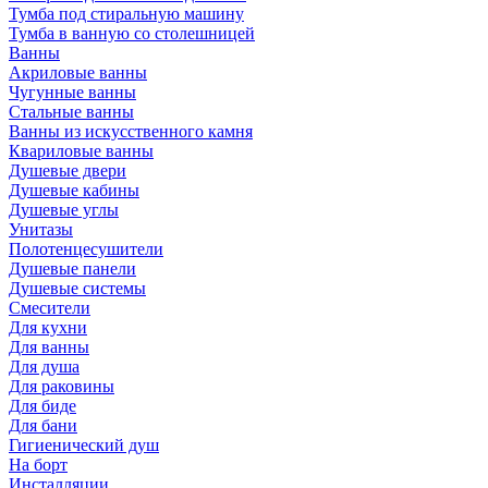
Тумба под стиральную машину
Тумба в ванную со столешницей
Ванны
Акриловые ванны
Чугунные ванны
Стальные ванны
Ванны из искусственного камня
Квариловые ванны
Душевые двери
Душевые кабины
Душевые углы
Унитазы
Полотенцесушители
Душевые панели
Душевые системы
Смесители
Для кухни
Для ванны
Для душа
Для раковины
Для биде
Для бани
Гигиенический душ
На борт
Инсталляции