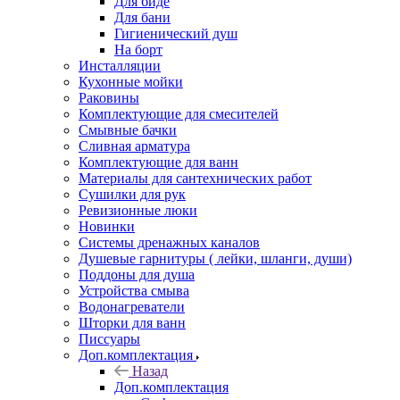
Для биде
Для бани
Гигиенический душ
На борт
Инсталляции
Кухонные мойки
Раковины
Комплектующие для смесителей
Смывные бачки
Сливная арматура
Комплектующие для ванн
Материалы для сантехнических работ
Сушилки для рук
Ревизионные люки
Новинки
Системы дренажных каналов
Душевые гарнитуры ( лейки, шланги, души)
Поддоны для душа
Устройства смыва
Водонагреватели
Шторки для ванн
Писсуары
Доп.комплектация
Назад
Доп.комплектация