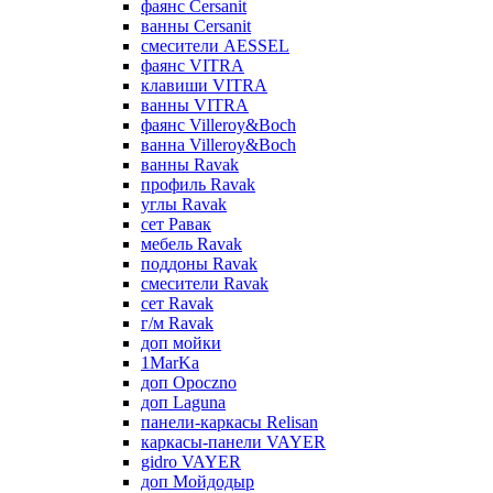
фаянс Cersanit
ванны Cersanit
смесители AESSEL
фаянс VITRA
клавиши VITRA
ванны VITRA
фаянс Villeroy&Boch
ванна Villeroy&Boch
ванны Ravak
профиль Ravak
углы Ravak
сет Равак
мебель Ravak
поддоны Ravak
смесители Ravak
сет Ravak
г/м Ravak
доп мойки
1MarKa
доп Opoczno
доп Laguna
панели-каркасы Relisan
каркасы-панели VAYER
gidro VAYER
доп Мойдодыр