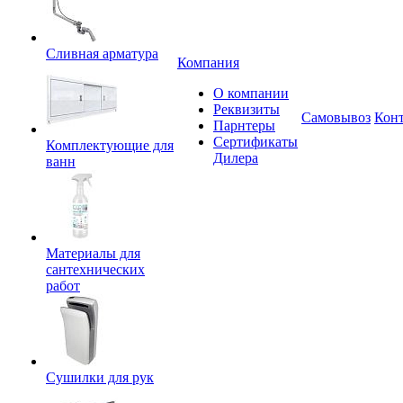
Сливная арматура
Компания
О компании
Реквизиты
Самовывоз
Кон
Парнтеры
Сертификаты
Комплектующие для
Дилера
ванн
Материалы для
сантехнических
работ
Сушилки для рук