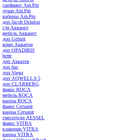
санфаянс Am.Pm
души Am.Pm
кабины Am.Pm
доп Jacob Delafon
г/м Акванет
мебель Акванет
доп Gebirit
комп Акватон
доп OPADIRIS
bette
доп Акватек
доп бас
доп Viega
доп AQWELLA 5
доп CLARBERG
фаянс ROCA
мебель ROCA
ванны ROCA
фаянс Cersanit
ванны Cersanit
смесители AESSEL
фаянс VITRA
клавиши VITRA
ванны VITRA