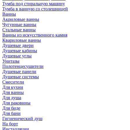
Тумба под стиральную машину
Тумба в ванную со столешницей
Ванны
Акриловые ванны
Чугунные ванны
Стальные ванны
Ванны из искусственного камня
Квариловые ванны
Душевые двери
Душевые кабины
Душевые углы
Унитазы
Полотенцесушители
Душевые панели
Душевые системы
Смесители
Для кухни
Для ванны
Для душа
Для раковины
Для биде
Для бани
Гигиенический душ
На борт
Инсталляции