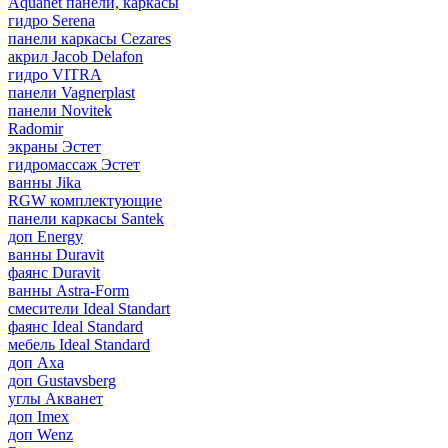
Aquanet панели, каркасы
гидро Serena
панели каркасы Cezares
акрил Jacob Delafon
гидро VITRA
панели Vagnerplast
панели Novitek
Radomir
экраны Эстет
гидромассаж Эстет
ванны Jika
RGW комплектующие
панели каркасы Santek
доп Energy
ванны Duravit
фаянс Duravit
ванны Astra-Form
смесители Ideal Standart
фаянс Ideal Standard
мебель Ideal Standard
доп Axa
доп Gustavsberg
углы Акванет
доп Imex
доп Wenz