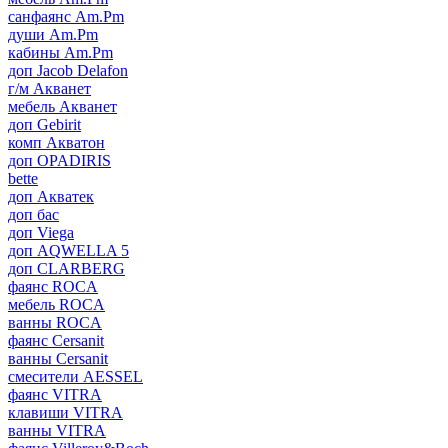
санфаянс Am.Pm
души Am.Pm
кабины Am.Pm
доп Jacob Delafon
г/м Акванет
мебель Акванет
доп Gebirit
комп Акватон
доп OPADIRIS
bette
доп Акватек
доп бас
доп Viega
доп AQWELLA 5
доп CLARBERG
фаянс ROCA
мебель ROCA
ванны ROCA
фаянс Cersanit
ванны Cersanit
смесители AESSEL
фаянс VITRA
клавиши VITRA
ванны VITRA