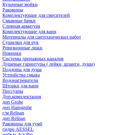
Кухонные мойки
Раковины
Комплектующие для смесителей
Смывные бачки
Сливная арматура
Комплектующие для ванн
Материалы для сантехнических работ
Сушилки для рук
Ревизионные люки
Новинки
Системы дренажных каналов
Душевые гарнитуры ( лейки, шланги, души)
Поддоны для душа
Устройства смыва
Водонагреватели
Шторки для ванн
Писсуары
Доп.комплектация
доп Grohe
доп Hansgrohe
г/м Relisan
доп Relisan
Раковины для тумб
гидро AESSEL
мебель Am.Pm