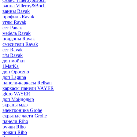
фаянс Villeroy&Boch
ванна Villeroy&Boch
ванны Ravak
профиль Ravak
углы Ravak
сет Равак
мебель Ravak
поддоны Ravak
смесители Ravak
сет Ravak
г/м Ravak
доп мойки
1MarKa
доп Opoczno
доп Laguna
панели-каркасы Relisan
каркасы-панели VAYER
gidro VAYER
доп Мойдодыр
экраны мдф
электроника Grohe
скрытые части Grohe
панели Riho
ручки Riho
ножки Riho