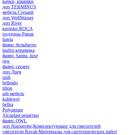
Бачки, крышки
доп TERMINUS
мебель Cersanit
доп WeltWasser
доп River
кнопки ROCA
поддоны Равак
hatria
фаянс бельбагно
laufen керамика
фаянс Sanita_luxe
rgw
фаянс cezares
доп Дрея
rush
bellrado
triton
asb мебель
kaldewei
bellsa
Polyagram
Alcaplast решетки
фаянс OWL
доп Hansgrohe;Комплектующие для смесителей
смесители Ravak;Материалы для сантехнических работ