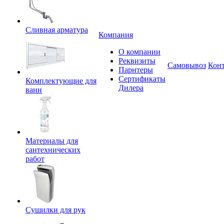
Сливная арматура
Компания
О компании
Реквизиты
Самовывоз
Кон
Парнтеры
Сертификаты
Комплектующие для
Дилера
ванн
Материалы для
сантехнических
работ
Сушилки для рук