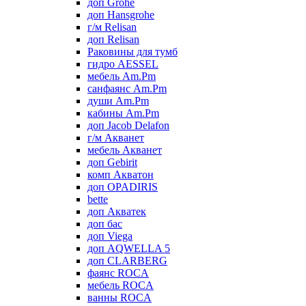
доп Grohe
доп Hansgrohe
г/м Relisan
доп Relisan
Раковины для тумб
гидро AESSEL
мебель Am.Pm
санфаянс Am.Pm
души Am.Pm
кабины Am.Pm
доп Jacob Delafon
г/м Акванет
мебель Акванет
доп Gebirit
комп Акватон
доп OPADIRIS
bette
доп Акватек
доп бас
доп Viega
доп AQWELLA 5
доп CLARBERG
фаянс ROCA
мебель ROCA
ванны ROCA