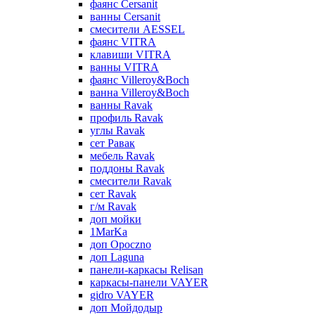
фаянс Cersanit
ванны Cersanit
смесители AESSEL
фаянс VITRA
клавиши VITRA
ванны VITRA
фаянс Villeroy&Boch
ванна Villeroy&Boch
ванны Ravak
профиль Ravak
углы Ravak
сет Равак
мебель Ravak
поддоны Ravak
смесители Ravak
сет Ravak
г/м Ravak
доп мойки
1MarKa
доп Opoczno
доп Laguna
панели-каркасы Relisan
каркасы-панели VAYER
gidro VAYER
доп Мойдодыр