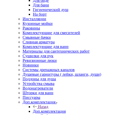
Для биде
Для бани
Гигиенический душ
На борт
Инсталляции
Кухонные мойки
Раковины
Комплектующие для смесителей
Смывные бачки
Сливная арматура
Комплектующие для ванн
Материалы для сантехнических работ
Сушилки для рук
Ревизионные люки
Новинки
Системы дренажных каналов
Душевые гарнитуры ( лейки, шланги, души)
Поддоны для душа
Устройства смыва
Водонагреватели
Шторки для ванн
Писсуары
Доп.комплектация
Назад
Доп.комплектация