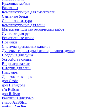
Кухонные мойки
Раковины
Комплектующие для смесителей
Смывные бачки
Сливная арматура
Комплектующие для ванн
Материалы для сантехнических работ
Сушилки для рук
Ревизионные люки
Новинки
Системы дренажных каналов
Душевые гарнитуры ( лейки, шланги, души)
Поддоны для душа
Устройства смыва
Водонагреватели
Шторки для ванн
Писсуары
Доп.комплектация
доп Grohe
доп Hansgrohe
г/м Relisan
доп Relisan
Раковины для тумб
гидро AESSEL
мебель Am.Pm