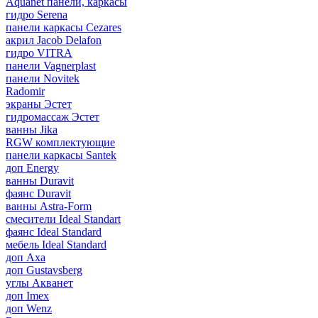
Aquanet панели, каркасы
гидро Serena
панели каркасы Cezares
акрил Jacob Delafon
гидро VITRA
панели Vagnerplast
панели Novitek
Radomir
экраны Эстет
гидромассаж Эстет
ванны Jika
RGW комплектующие
панели каркасы Santek
доп Energy
ванны Duravit
фаянс Duravit
ванны Astra-Form
смесители Ideal Standart
фаянс Ideal Standard
мебель Ideal Standard
доп Axa
доп Gustavsberg
углы Акванет
доп Imex
доп Wenz