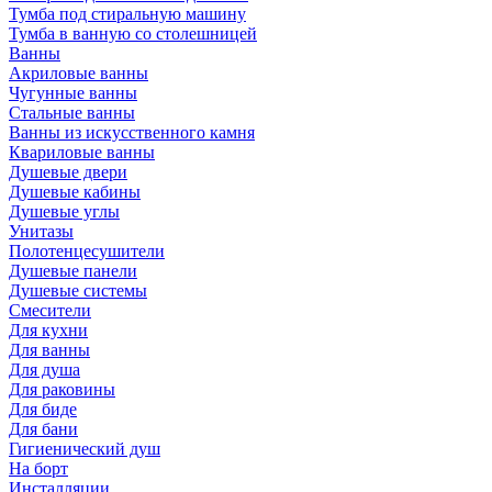
Тумба под стиральную машину
Тумба в ванную со столешницей
Ванны
Акриловые ванны
Чугунные ванны
Стальные ванны
Ванны из искусственного камня
Квариловые ванны
Душевые двери
Душевые кабины
Душевые углы
Унитазы
Полотенцесушители
Душевые панели
Душевые системы
Смесители
Для кухни
Для ванны
Для душа
Для раковины
Для биде
Для бани
Гигиенический душ
На борт
Инсталляции