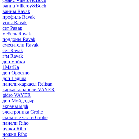
фаянс Villeroy&Boch
ванна Villeroy&Boch
ванны Ravak
профиль Ravak
углы Ravak
сет Равак
мебель Ravak
поддоны Ravak
смесители Ravak
сет Ravak
г/м Ravak
доп мойки
1MarKa
доп Opoczno
доп Laguna
панели-каркасы Relisan
каркасы-панели VAYER
gidro VAYER
доп Мойдодыр
экраны мдф
электроника Grohe
скрытые части Grohe
панели Riho
ручки Riho
ножки Riho