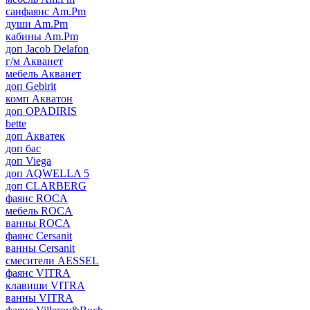
санфаянс Am.Pm
души Am.Pm
кабины Am.Pm
доп Jacob Delafon
г/м Акванет
мебель Акванет
доп Gebirit
комп Акватон
доп OPADIRIS
bette
доп Акватек
доп бас
доп Viega
доп AQWELLA 5
доп CLARBERG
фаянс ROCA
мебель ROCA
ванны ROCA
фаянс Cersanit
ванны Cersanit
смесители AESSEL
фаянс VITRA
клавиши VITRA
ванны VITRA