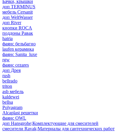
Бачки, крышки
доп TERMINUS
мебель Cersanit
доп WeltWasser
доп River
кнопки ROCA
поддоны Равак
hatria
фаянс бельбагно
laufen керамика
фаянс Sanita_luxe
rgw
фаянс cezares
доп Дрея
rush
bellrado
triton
asb мебель
kaldewei
bellsa
Polyagram
Alcaplast решетки
фаянс OWL
доп Hansgrohe;Комплектующие для смесителей
смесители Ravak;Материалы для сантехнических работ