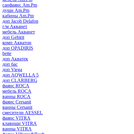
санфаянс Am.Pm
души Am.Pm
кабины Am.Pm
доп Jacob Delafon
г/м Акванет
мебель Акванет
доп Gebirit
комп Акватон
доп OPADIRIS
bette
доп Акватек
доп бас
доп Viega
доп AQWELLA 5
доп CLARBERG
фаянс ROCA
мебель ROCA
ванны ROCA
фаянс Cersanit
ванны Cersanit
смесители AESSEL
фаянс VITRA
клавиши VITRA
ванны VITRA