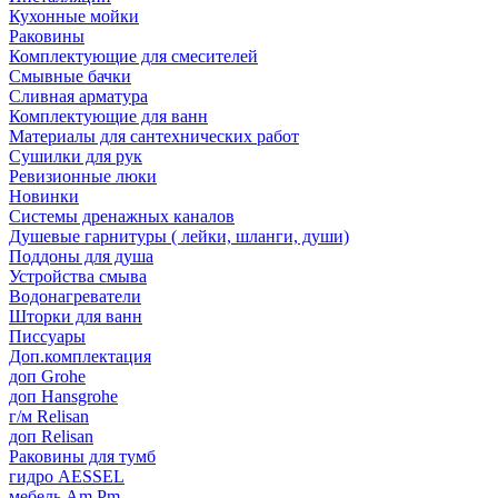
Кухонные мойки
Раковины
Комплектующие для смесителей
Смывные бачки
Сливная арматура
Комплектующие для ванн
Материалы для сантехнических работ
Сушилки для рук
Ревизионные люки
Новинки
Системы дренажных каналов
Душевые гарнитуры ( лейки, шланги, души)
Поддоны для душа
Устройства смыва
Водонагреватели
Шторки для ванн
Писсуары
Доп.комплектация
доп Grohe
доп Hansgrohe
г/м Relisan
доп Relisan
Раковины для тумб
гидро AESSEL
мебель Am.Pm