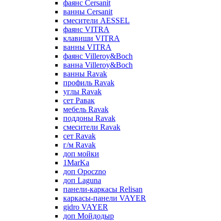
фаянс Cersanit
ванны Cersanit
смесители AESSEL
фаянс VITRA
клавиши VITRA
ванны VITRA
фаянс Villeroy&Boch
ванна Villeroy&Boch
ванны Ravak
профиль Ravak
углы Ravak
сет Равак
мебель Ravak
поддоны Ravak
смесители Ravak
сет Ravak
г/м Ravak
доп мойки
1MarKa
доп Opoczno
доп Laguna
панели-каркасы Relisan
каркасы-панели VAYER
gidro VAYER
доп Мойдодыр