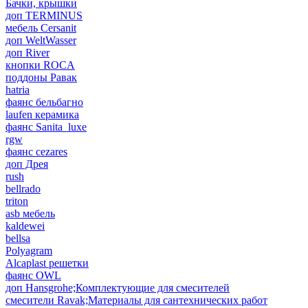
Бачки, крышки
доп TERMINUS
мебель Cersanit
доп WeltWasser
доп River
кнопки ROCA
поддоны Равак
hatria
фаянс бельбагно
laufen керамика
фаянс Sanita_luxe
rgw
фаянс cezares
доп Дрея
rush
bellrado
triton
asb мебель
kaldewei
bellsa
Polyagram
Alcaplast решетки
фаянс OWL
доп Hansgrohe;Комплектующие для смесителей
смесители Ravak;Материалы для сантехнических работ