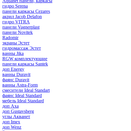
Aquanet панели, каркасы
гидро Serena
панели каркасы Cezares
акрил Jacob Delafon
гидро VITRA
панели Vagnerplast
панели Novitek
Radomir
экраны Эстет
гидромассаж Эстет
ванны Jika
RGW комплектующие
панели каркасы Santek
доп Energy
ванны Duravit
фаянс Duravit
ванны Astra-Form
смесители Ideal Standart
фаянс Ideal Standard
мебель Ideal Standard
доп Axa
доп Gustavsberg
углы Акванет
доп Imex
доп Wenz