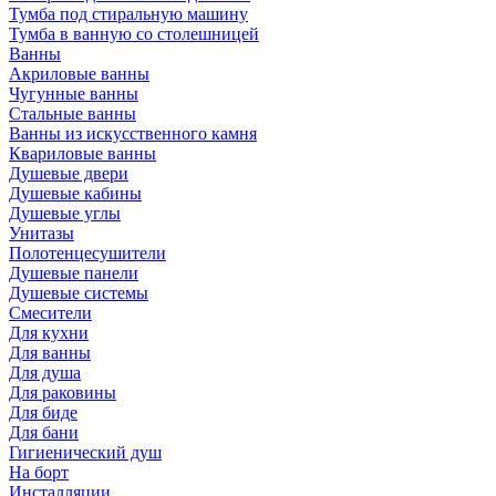
Тумба под стиральную машину
Тумба в ванную со столешницей
Ванны
Акриловые ванны
Чугунные ванны
Стальные ванны
Ванны из искусственного камня
Квариловые ванны
Душевые двери
Душевые кабины
Душевые углы
Унитазы
Полотенцесушители
Душевые панели
Душевые системы
Смесители
Для кухни
Для ванны
Для душа
Для раковины
Для биде
Для бани
Гигиенический душ
На борт
Инсталляции