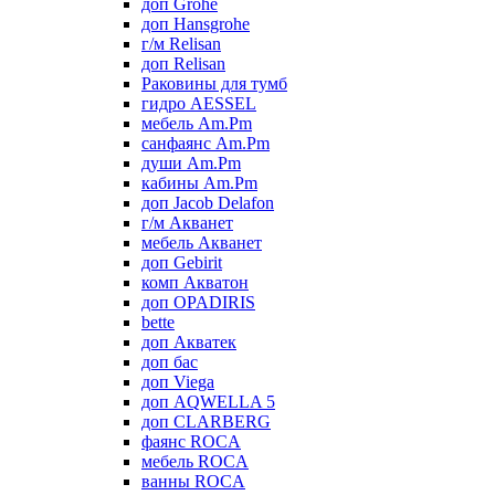
доп Grohe
доп Hansgrohe
г/м Relisan
доп Relisan
Раковины для тумб
гидро AESSEL
мебель Am.Pm
санфаянс Am.Pm
души Am.Pm
кабины Am.Pm
доп Jacob Delafon
г/м Акванет
мебель Акванет
доп Gebirit
комп Акватон
доп OPADIRIS
bette
доп Акватек
доп бас
доп Viega
доп AQWELLA 5
доп CLARBERG
фаянс ROCA
мебель ROCA
ванны ROCA