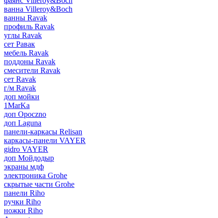
фаянс Villeroy&Boch
ванна Villeroy&Boch
ванны Ravak
профиль Ravak
углы Ravak
сет Равак
мебель Ravak
поддоны Ravak
смесители Ravak
сет Ravak
г/м Ravak
доп мойки
1MarKa
доп Opoczno
доп Laguna
панели-каркасы Relisan
каркасы-панели VAYER
gidro VAYER
доп Мойдодыр
экраны мдф
электроника Grohe
скрытые части Grohe
панели Riho
ручки Riho
ножки Riho