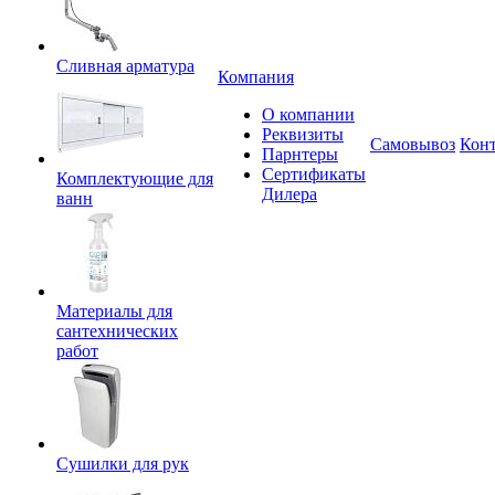
Сливная арматура
Компания
О компании
Реквизиты
Самовывоз
Кон
Парнтеры
Сертификаты
Комплектующие для
Дилера
ванн
Материалы для
сантехнических
работ
Сушилки для рук