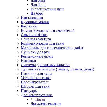
Для биде
Для бани
Гигиенический душ
На борт
Инсталляции
Кухонные мойки
Раковины
Комплектующие для смесителей
Смывные бачки
Сливная арматура
Комплектующие для ванн
Материалы для сантехнических работ
Сушилки для рук
Ревизионные люки
Новинки
Системы дренажных каналов
Душевые гарнитуры ( лейки, шланги, души)
Поддоны для душа
Устройства смыва
Водонагреватели
Шторки для ванн
Писсуары
Доп.комплектация
Назад
Доп.комплектация