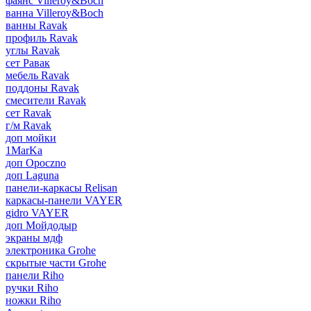
фаянс Villeroy&Boch
ванна Villeroy&Boch
ванны Ravak
профиль Ravak
углы Ravak
сет Равак
мебель Ravak
поддоны Ravak
смесители Ravak
сет Ravak
г/м Ravak
доп мойки
1MarKa
доп Opoczno
доп Laguna
панели-каркасы Relisan
каркасы-панели VAYER
gidro VAYER
доп Мойдодыр
экраны мдф
электроника Grohe
скрытые части Grohe
панели Riho
ручки Riho
ножки Riho