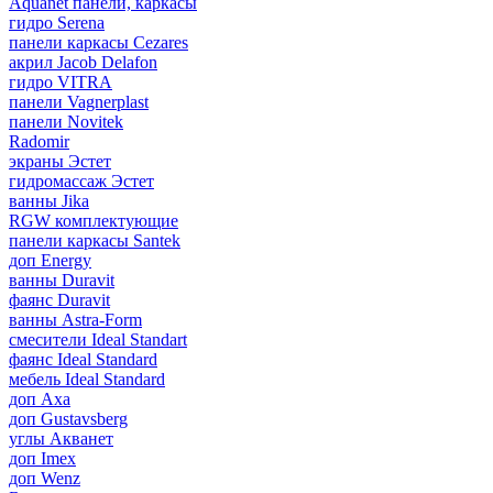
Aquanet панели, каркасы
гидро Serena
панели каркасы Cezares
акрил Jacob Delafon
гидро VITRA
панели Vagnerplast
панели Novitek
Radomir
экраны Эстет
гидромассаж Эстет
ванны Jika
RGW комплектующие
панели каркасы Santek
доп Energy
ванны Duravit
фаянс Duravit
ванны Astra-Form
смесители Ideal Standart
фаянс Ideal Standard
мебель Ideal Standard
доп Axa
доп Gustavsberg
углы Акванет
доп Imex
доп Wenz