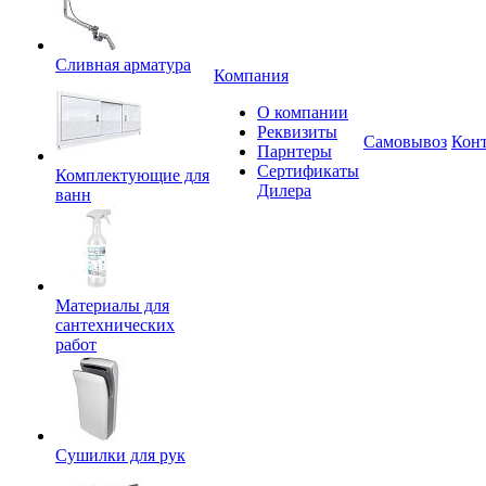
Сливная арматура
Компания
О компании
Реквизиты
Самовывоз
Кон
Парнтеры
Сертификаты
Комплектующие для
Дилера
ванн
Материалы для
сантехнических
работ
Сушилки для рук