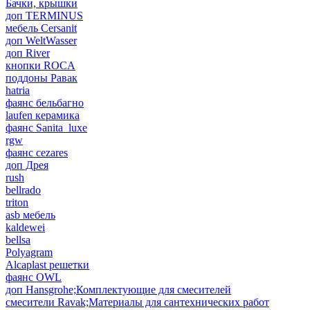
Бачки, крышки
доп TERMINUS
мебель Cersanit
доп WeltWasser
доп River
кнопки ROCA
поддоны Равак
hatria
фаянс бельбагно
laufen керамика
фаянс Sanita_luxe
rgw
фаянс cezares
доп Дрея
rush
bellrado
triton
asb мебель
kaldewei
bellsa
Polyagram
Alcaplast решетки
фаянс OWL
доп Hansgrohe;Комплектующие для смесителей
смесители Ravak;Материалы для сантехнических работ