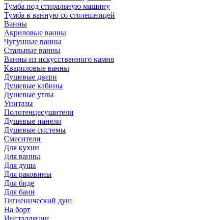
Тумба под стиральную машину
Тумба в ванную со столешницей
Ванны
Акриловые ванны
Чугунные ванны
Стальные ванны
Ванны из искусственного камня
Квариловые ванны
Душевые двери
Душевые кабины
Душевые углы
Унитазы
Полотенцесушители
Душевые панели
Душевые системы
Смесители
Для кухни
Для ванны
Для душа
Для раковины
Для биде
Для бани
Гигиенический душ
На борт
Инсталляции