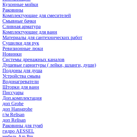
Кухонные мойки
Раковины
Комплектующие для смесителей
Смывные бачки
Сливная арматура
Комплектующие для ванн
Материалы для сантехнических работ
Сушилки для рук
Ревизионные люки
Новинки
Системы дренажных каналов
Душевые гарнитуры ( лейки, шланги, души)
Поддоны для душа
Устройства смыва
Водонагреватели
Шторки для ванн
Писсуары
Доп.комплектация
доп Grohe
доп Hansgrohe
г/м Relisan
доп Relisan
Раковины для тумб
гидро AESSEL
мебель Am.Pm