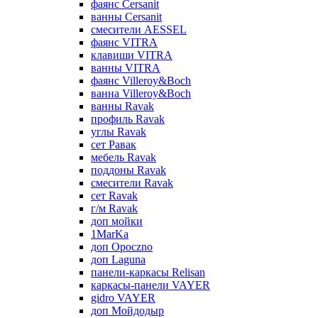
фаянс Cersanit
ванны Cersanit
смесители AESSEL
фаянс VITRA
клавиши VITRA
ванны VITRA
фаянс Villeroy&Boch
ванна Villeroy&Boch
ванны Ravak
профиль Ravak
углы Ravak
сет Равак
мебель Ravak
поддоны Ravak
смесители Ravak
сет Ravak
г/м Ravak
доп мойки
1MarKa
доп Opoczno
доп Laguna
панели-каркасы Relisan
каркасы-панели VAYER
gidro VAYER
доп Мойдодыр