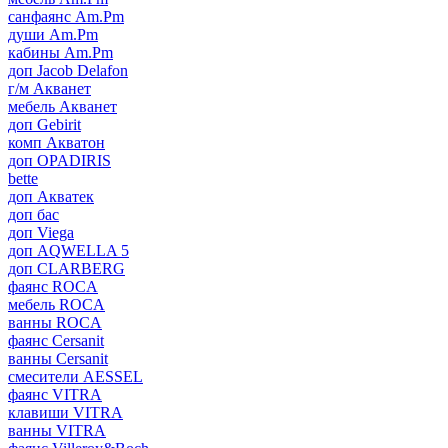
санфаянс Am.Pm
души Am.Pm
кабины Am.Pm
доп Jacob Delafon
г/м Акванет
мебель Акванет
доп Gebirit
комп Акватон
доп OPADIRIS
bette
доп Акватек
доп бас
доп Viega
доп AQWELLA 5
доп CLARBERG
фаянс ROCA
мебель ROCA
ванны ROCA
фаянс Cersanit
ванны Cersanit
смесители AESSEL
фаянс VITRA
клавиши VITRA
ванны VITRA