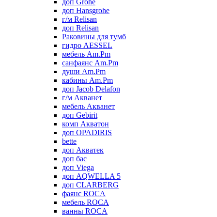
доп Grohe
доп Hansgrohe
г/м Relisan
доп Relisan
Раковины для тумб
гидро AESSEL
мебель Am.Pm
санфаянс Am.Pm
души Am.Pm
кабины Am.Pm
доп Jacob Delafon
г/м Акванет
мебель Акванет
доп Gebirit
комп Акватон
доп OPADIRIS
bette
доп Акватек
доп бас
доп Viega
доп AQWELLA 5
доп CLARBERG
фаянс ROCA
мебель ROCA
ванны ROCA