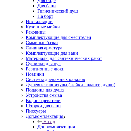
Для биде
Для бани
Гигиенический душ
На борт
Инсталляции
Кухонные мойки
Раковины
Комплектующие для смесителей
Смывные бачки
Сливная арматура
Комплектующие для ванн
Материалы для сантехнических работ
Сушилки для рук
Ревизионные люки
Новинки
Системы дренажных каналов
Душевые гарнитуры ( лейки, шланги, души)
Поддоны для душа
Устройства смыва
Водонагреватели
Шторки для ванн
Писсуары
Доп.комплектация
Назад
Доп.комплектация