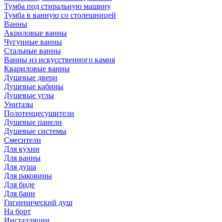
Тумба под стиральную машину
Тумба в ванную со столешницей
Ванны
Акриловые ванны
Чугунные ванны
Стальные ванны
Ванны из искусственного камня
Квариловые ванны
Душевые двери
Душевые кабины
Душевые углы
Унитазы
Полотенцесушители
Душевые панели
Душевые системы
Смесители
Для кухни
Для ванны
Для душа
Для раковины
Для биде
Для бани
Гигиенический душ
На борт
Инсталляции