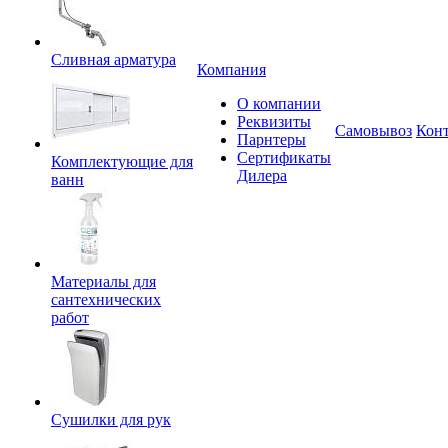
Сливная арматура
Компания
О компании
Реквизиты
Самовывоз
Кон
Парнтеры
Сертификаты
Комплектующие для
Дилера
ванн
Материалы для
сантехнических
работ
Сушилки для рук