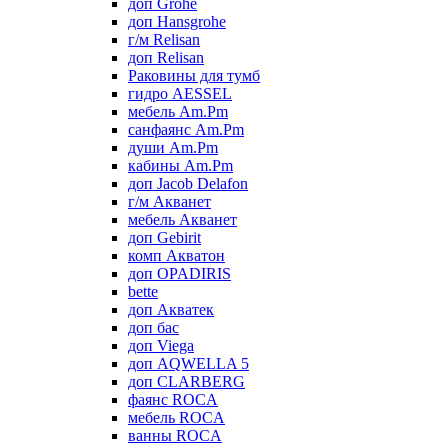
доп Grohe
доп Hansgrohe
г/м Relisan
доп Relisan
Раковины для тумб
гидро AESSEL
мебель Am.Pm
санфаянс Am.Pm
души Am.Pm
кабины Am.Pm
доп Jacob Delafon
г/м Акванет
мебель Акванет
доп Gebirit
комп Акватон
доп OPADIRIS
bette
доп Акватек
доп бас
доп Viega
доп AQWELLA 5
доп CLARBERG
фаянс ROCA
мебель ROCA
ванны ROCA