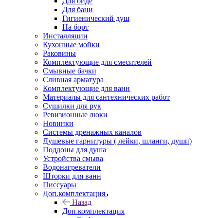
Для биде
Для бани
Гигиенический душ
На борт
Инсталляции
Кухонные мойки
Раковины
Комплектующие для смесителей
Смывные бачки
Сливная арматура
Комплектующие для ванн
Материалы для сантехнических работ
Сушилки для рук
Ревизионные люки
Новинки
Системы дренажных каналов
Душевые гарнитуры ( лейки, шланги, души)
Поддоны для душа
Устройства смыва
Водонагреватели
Шторки для ванн
Писсуары
Доп.комплектация
Назад
Доп.комплектация