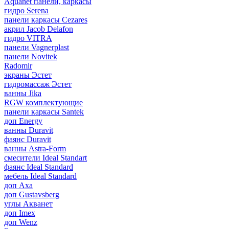
Aquanet панели, каркасы
гидро Serena
панели каркасы Cezares
акрил Jacob Delafon
гидро VITRA
панели Vagnerplast
панели Novitek
Radomir
экраны Эстет
гидромассаж Эстет
ванны Jika
RGW комплектующие
панели каркасы Santek
доп Energy
ванны Duravit
фаянс Duravit
ванны Astra-Form
смесители Ideal Standart
фаянс Ideal Standard
мебель Ideal Standard
доп Axa
доп Gustavsberg
углы Акванет
доп Imex
доп Wenz