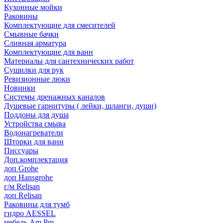
Кухонные мойки
Раковины
Комплектующие для смесителей
Смывные бачки
Сливная арматура
Комплектующие для ванн
Материалы для сантехнических работ
Сушилки для рук
Ревизионные люки
Новинки
Системы дренажных каналов
Душевые гарнитуры ( лейки, шланги, души)
Поддоны для душа
Устройства смыва
Водонагреватели
Шторки для ванн
Писсуары
Доп.комплектация
доп Grohe
доп Hansgrohe
г/м Relisan
доп Relisan
Раковины для тумб
гидро AESSEL
мебель Am.Pm