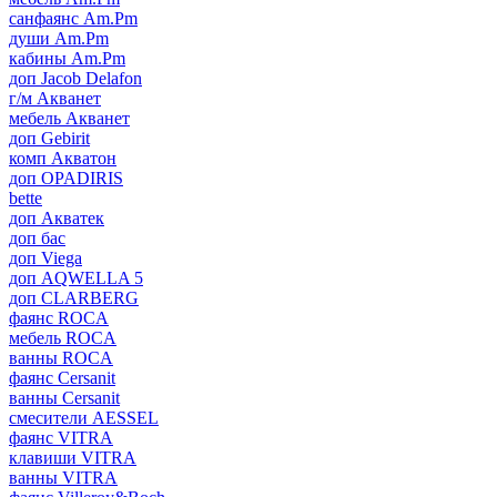
санфаянс Am.Pm
души Am.Pm
кабины Am.Pm
доп Jacob Delafon
г/м Акванет
мебель Акванет
доп Gebirit
комп Акватон
доп OPADIRIS
bette
доп Акватек
доп бас
доп Viega
доп AQWELLA 5
доп CLARBERG
фаянс ROCA
мебель ROCA
ванны ROCA
фаянс Cersanit
ванны Cersanit
смесители AESSEL
фаянс VITRA
клавиши VITRA
ванны VITRA