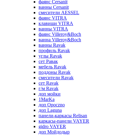
фаянс Cersanit
ванны Cersanit
смесители AESSEL
фаянс VITRA
клавиши VITRA
ванны VITRA
фаянс Villeroy&Boch
ванна Villeroy&Boch
ванны Ravak
профиль Ravak
углы Ravak
сет Равак
мебель Ravak
поддоны Ravak
смесители Ravak
сет Ravak
г/м Ravak
доп мойки
1MarKa
доп Opoczno
доп Laguna
панели-каркасы Relisan
каркасы-панели VAYER
gidro VAYER
доп Мойдодыр