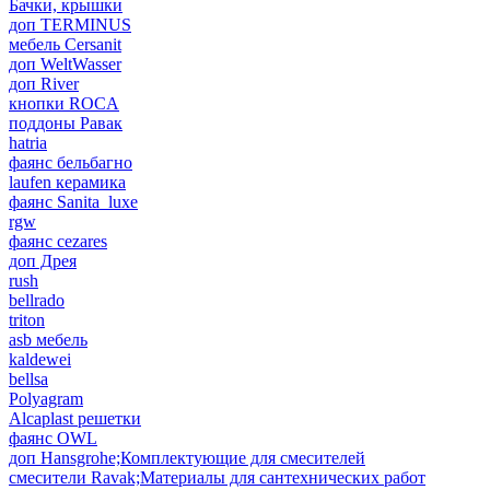
Бачки, крышки
доп TERMINUS
мебель Cersanit
доп WeltWasser
доп River
кнопки ROCA
поддоны Равак
hatria
фаянс бельбагно
laufen керамика
фаянс Sanita_luxe
rgw
фаянс cezares
доп Дрея
rush
bellrado
triton
asb мебель
kaldewei
bellsa
Polyagram
Alcaplast решетки
фаянс OWL
доп Hansgrohe;Комплектующие для смесителей
смесители Ravak;Материалы для сантехнических работ