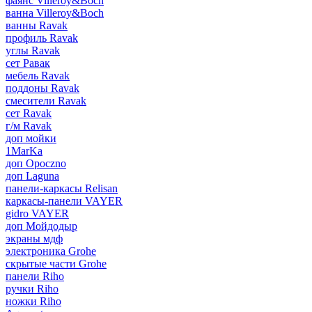
фаянс Villeroy&Boch
ванна Villeroy&Boch
ванны Ravak
профиль Ravak
углы Ravak
сет Равак
мебель Ravak
поддоны Ravak
смесители Ravak
сет Ravak
г/м Ravak
доп мойки
1MarKa
доп Opoczno
доп Laguna
панели-каркасы Relisan
каркасы-панели VAYER
gidro VAYER
доп Мойдодыр
экраны мдф
электроника Grohe
скрытые части Grohe
панели Riho
ручки Riho
ножки Riho