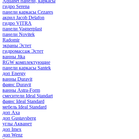
Aquanet панели, каркасы
гидро Serena
панели каркасы Cezares
акрил Jacob Delafon
гидро VITRA
панели Vagnerplast
панели Novitek
Radomir
экраны Эстет
гидромассаж Эстет
ванны Jika
RGW комплектующие
панели каркасы Santek
доп Energy
ванны Duravit
фаянс Duravit
ванны Astra-Form
смесители Ideal Standart
фаянс Ideal Standard
мебель Ideal Standard
доп Axa
доп Gustavsberg
углы Акванет
доп Imex
доп Wenz