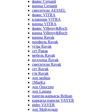
фаянс Cersanit
ванны Cersanit
смесители AESSEL
фаянс VITRA
клавиши VITRA
ванны VITRA
фаянс Villeroy&Boch
ванна Villeroy&Boch
ванны Ravak
профиль Ravak
углы Ravak
сет Равак
мебель Ravak
поддоны Ravak
смесители Ravak
сет Ravak
г/м Ravak
доп мойки
1MarKa
доп Opoczno
доп Laguna
панели-каркасы Relisan
каркасы-панели VAYER
gidro VAYER
доп Мойдодыр