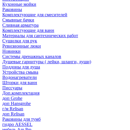
Кухонные мойки
Раковины
Комплектующие для смесителей
Смывные бачки
Сливная арматура
Комплектующие для ванн
Материалы для сантехнических работ
Сушилки для рук
Ревизионные люки
Новинки
Системы дренажных каналов
Душевые гарнитуры ( лейки, шланги, души)
Поддоны для душа
Устройства смыва
Водонагреватели
Шторки для ванн
Писсуары
Доп.комплектация
доп Grohe
доп Hansgrohe
г/м Relisan
доп Relisan
Раковины для тумб
гидро AESSEL
мебель Am.Pm