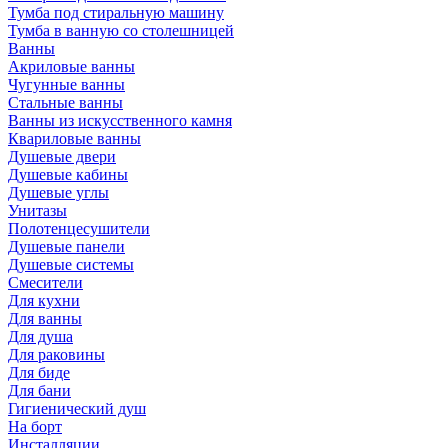
Тумба под стиральную машину
Тумба в ванную со столешницей
Ванны
Акриловые ванны
Чугунные ванны
Стальные ванны
Ванны из искусственного камня
Квариловые ванны
Душевые двери
Душевые кабины
Душевые углы
Унитазы
Полотенцесушители
Душевые панели
Душевые системы
Смесители
Для кухни
Для ванны
Для душа
Для раковины
Для биде
Для бани
Гигиенический душ
На борт
Инсталляции