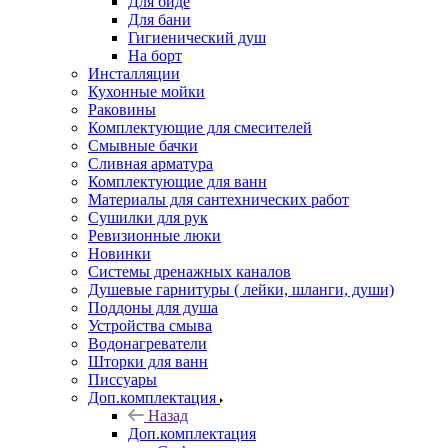
Для биде
Для бани
Гигиенический душ
На борт
Инсталляции
Кухонные мойки
Раковины
Комплектующие для смесителей
Смывные бачки
Сливная арматура
Комплектующие для ванн
Материалы для сантехнических работ
Сушилки для рук
Ревизионные люки
Новинки
Системы дренажных каналов
Душевые гарнитуры ( лейки, шланги, души)
Поддоны для душа
Устройства смыва
Водонагреватели
Шторки для ванн
Писсуары
Доп.комплектация
Назад
Доп.комплектация