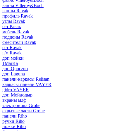
фаянс Villeroy&Boch
ванна Villeroy&Boch
ванны Ravak
профиль Ravak
углы Ravak
сет Равак
мебель Ravak
поддоны Ravak
смесители Ravak
сет Ravak
г/м Ravak
доп мойки
1MarKa
доп Opoczno
доп Laguna
панели-каркасы Relisan
каркасы-панели VAYER
gidro VAYER
доп Мойдодыр
экраны мдф
электроника Grohe
скрытые части Grohe
панели Riho
ручки Riho
ножки Riho