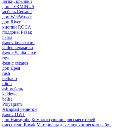
Бачки, крышки
доп TERMINUS
мебель Cersanit
доп WeltWasser
доп River
кнопки ROCA
поддоны Равак
hatria
фаянс бельбагно
laufen керамика
фаянс Sanita_luxe
rgw
фаянс cezares
доп Дрея
rush
bellrado
triton
asb мебель
kaldewei
bellsa
Polyagram
Alcaplast решетки
фаянс OWL
доп Hansgrohe;Комплектующие для смесителей
смесители Ravak;Материалы для сантехнических работ