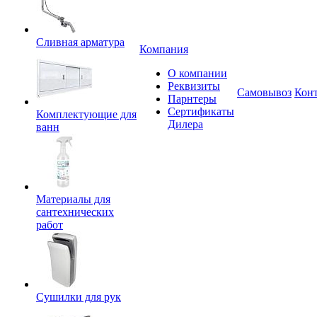
Сливная арматура
Компания
О компании
Реквизиты
Самовывоз
Кон
Парнтеры
Сертификаты
Комплектующие для
Дилера
ванн
Материалы для
сантехнических
работ
Сушилки для рук