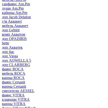
санфаянс Am.Pm
души Am.Pm
кабины Am.Pm
доп Jacob Delafon
г/м Акванет
мебель Акванет
доп Gebirit
комп Акватон
доп OPADIRIS
bette
доп Акватек
доп бас
доп Viega
доп AQWELLA 5
доп CLARBERG
фаянс ROCA
мебель ROCA
ванны ROCA
фаянс Cersanit
ванны Cersanit
смесители AESSEL
фаянс VITRA
клавиши VITRA
ванны VITRA