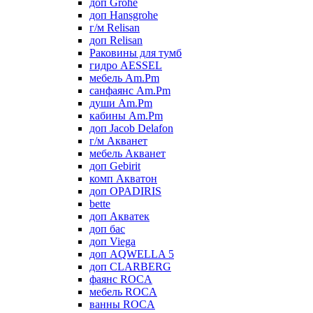
доп Grohe
доп Hansgrohe
г/м Relisan
доп Relisan
Раковины для тумб
гидро AESSEL
мебель Am.Pm
санфаянс Am.Pm
души Am.Pm
кабины Am.Pm
доп Jacob Delafon
г/м Акванет
мебель Акванет
доп Gebirit
комп Акватон
доп OPADIRIS
bette
доп Акватек
доп бас
доп Viega
доп AQWELLA 5
доп CLARBERG
фаянс ROCA
мебель ROCA
ванны ROCA