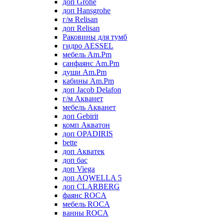
доп Grohe
доп Hansgrohe
г/м Relisan
доп Relisan
Раковины для тумб
гидро AESSEL
мебель Am.Pm
санфаянс Am.Pm
души Am.Pm
кабины Am.Pm
доп Jacob Delafon
г/м Акванет
мебель Акванет
доп Gebirit
комп Акватон
доп OPADIRIS
bette
доп Акватек
доп бас
доп Viega
доп AQWELLA 5
доп CLARBERG
фаянс ROCA
мебель ROCA
ванны ROCA