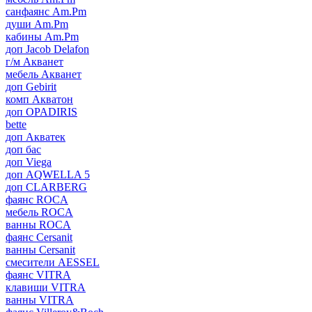
санфаянс Am.Pm
души Am.Pm
кабины Am.Pm
доп Jacob Delafon
г/м Акванет
мебель Акванет
доп Gebirit
комп Акватон
доп OPADIRIS
bette
доп Акватек
доп бас
доп Viega
доп AQWELLA 5
доп CLARBERG
фаянс ROCA
мебель ROCA
ванны ROCA
фаянс Cersanit
ванны Cersanit
смесители AESSEL
фаянс VITRA
клавиши VITRA
ванны VITRA