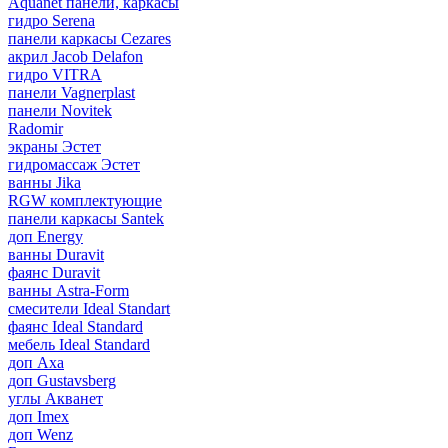
Aquanet панели, каркасы
гидро Serena
панели каркасы Cezares
акрил Jacob Delafon
гидро VITRA
панели Vagnerplast
панели Novitek
Radomir
экраны Эстет
гидромассаж Эстет
ванны Jika
RGW комплектующие
панели каркасы Santek
доп Energy
ванны Duravit
фаянс Duravit
ванны Astra-Form
смесители Ideal Standart
фаянс Ideal Standard
мебель Ideal Standard
доп Axa
доп Gustavsberg
углы Акванет
доп Imex
доп Wenz