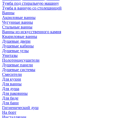
Тумба под стиральную машину
Тумба в ванную со столешницей
Ванны
Акриловые ванны
Чугунные ванны
Стальные ванны
Ванны из искусственного камня
Квариловые ванны
Душевые двери
Душевые кабины
Душевые углы
Унитазы
Полотенцесушители
Душевые панели
Душевые системы
Смесители
Для кухни
Для ванны
Для душа
Для раковины
Для биде
Для бани
Гигиенический душ
На борт
Инсталляции