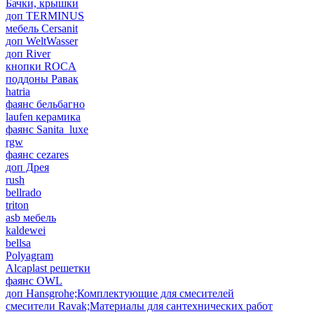
Бачки, крышки
доп TERMINUS
мебель Cersanit
доп WeltWasser
доп River
кнопки ROCA
поддоны Равак
hatria
фаянс бельбагно
laufen керамика
фаянс Sanita_luxe
rgw
фаянс cezares
доп Дрея
rush
bellrado
triton
asb мебель
kaldewei
bellsa
Polyagram
Alcaplast решетки
фаянс OWL
доп Hansgrohe;Комплектующие для смесителей
смесители Ravak;Материалы для сантехнических работ