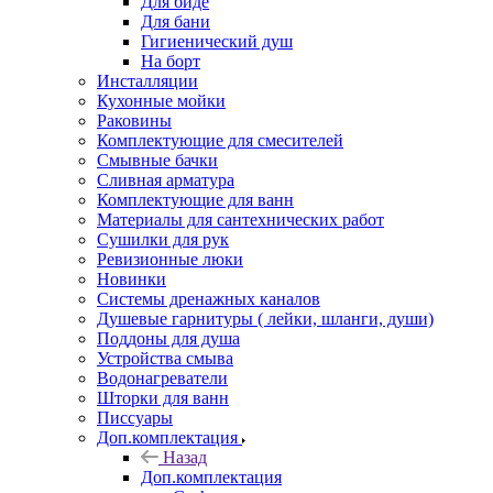
Для биде
Для бани
Гигиенический душ
На борт
Инсталляции
Кухонные мойки
Раковины
Комплектующие для смесителей
Смывные бачки
Сливная арматура
Комплектующие для ванн
Материалы для сантехнических работ
Сушилки для рук
Ревизионные люки
Новинки
Системы дренажных каналов
Душевые гарнитуры ( лейки, шланги, души)
Поддоны для душа
Устройства смыва
Водонагреватели
Шторки для ванн
Писсуары
Доп.комплектация
Назад
Доп.комплектация