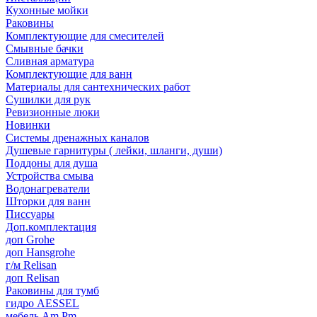
Кухонные мойки
Раковины
Комплектующие для смесителей
Смывные бачки
Сливная арматура
Комплектующие для ванн
Материалы для сантехнических работ
Сушилки для рук
Ревизионные люки
Новинки
Системы дренажных каналов
Душевые гарнитуры ( лейки, шланги, души)
Поддоны для душа
Устройства смыва
Водонагреватели
Шторки для ванн
Писсуары
Доп.комплектация
доп Grohe
доп Hansgrohe
г/м Relisan
доп Relisan
Раковины для тумб
гидро AESSEL
мебель Am.Pm