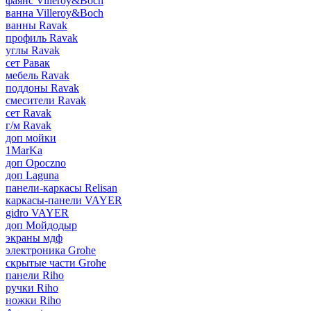
фаянс Villeroy&Boch
ванна Villeroy&Boch
ванны Ravak
профиль Ravak
углы Ravak
сет Равак
мебель Ravak
поддоны Ravak
смесители Ravak
сет Ravak
г/м Ravak
доп мойки
1MarKa
доп Opoczno
доп Laguna
панели-каркасы Relisan
каркасы-панели VAYER
gidro VAYER
доп Мойдодыр
экраны мдф
электроника Grohe
скрытые части Grohe
панели Riho
ручки Riho
ножки Riho