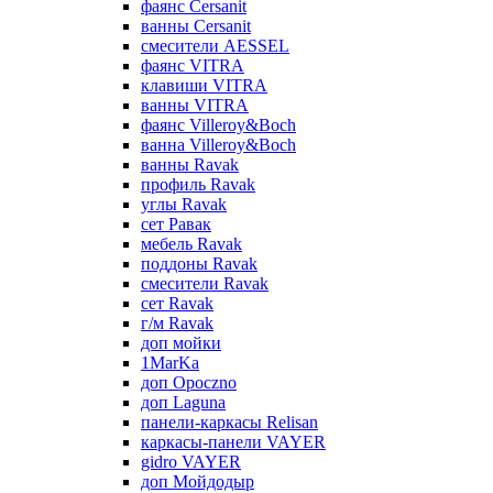
фаянс Cersanit
ванны Cersanit
смесители AESSEL
фаянс VITRA
клавиши VITRA
ванны VITRA
фаянс Villeroy&Boch
ванна Villeroy&Boch
ванны Ravak
профиль Ravak
углы Ravak
сет Равак
мебель Ravak
поддоны Ravak
смесители Ravak
сет Ravak
г/м Ravak
доп мойки
1MarKa
доп Opoczno
доп Laguna
панели-каркасы Relisan
каркасы-панели VAYER
gidro VAYER
доп Мойдодыр