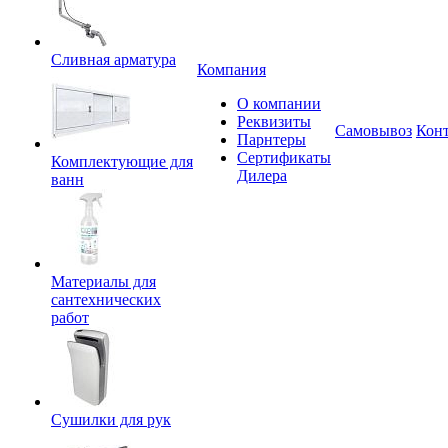
Сливная арматура
Компания
О компании
Реквизиты
Самовывоз
Кон
Парнтеры
Сертификаты
Комплектующие для
Дилера
ванн
Материалы для
сантехнических
работ
Сушилки для рук