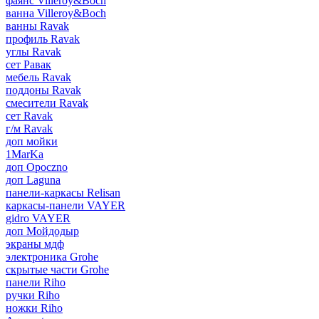
фаянс Villeroy&Boch
ванна Villeroy&Boch
ванны Ravak
профиль Ravak
углы Ravak
сет Равак
мебель Ravak
поддоны Ravak
смесители Ravak
сет Ravak
г/м Ravak
доп мойки
1MarKa
доп Opoczno
доп Laguna
панели-каркасы Relisan
каркасы-панели VAYER
gidro VAYER
доп Мойдодыр
экраны мдф
электроника Grohe
скрытые части Grohe
панели Riho
ручки Riho
ножки Riho