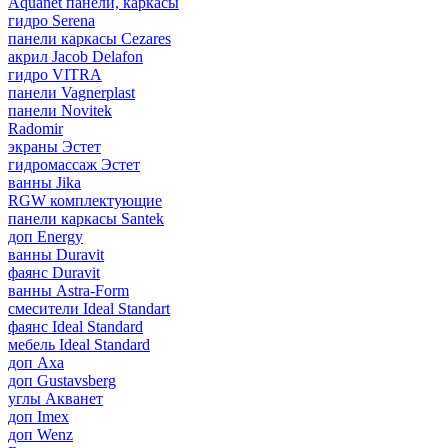
Aquanet панели, каркасы
гидро Serena
панели каркасы Cezares
акрил Jacob Delafon
гидро VITRA
панели Vagnerplast
панели Novitek
Radomir
экраны Эстет
гидромассаж Эстет
ванны Jika
RGW комплектующие
панели каркасы Santek
доп Energy
ванны Duravit
фаянс Duravit
ванны Astra-Form
смесители Ideal Standart
фаянс Ideal Standard
мебель Ideal Standard
доп Axa
доп Gustavsberg
углы Акванет
доп Imex
доп Wenz