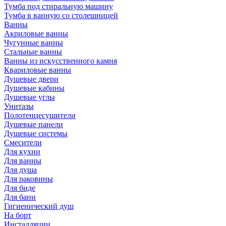
Тумба под стиральную машину
Тумба в ванную со столешницей
Ванны
Акриловые ванны
Чугунные ванны
Стальные ванны
Ванны из искусственного камня
Квариловые ванны
Душевые двери
Душевые кабины
Душевые углы
Унитазы
Полотенцесушители
Душевые панели
Душевые системы
Смесители
Для кухни
Для ванны
Для душа
Для раковины
Для биде
Для бани
Гигиенический душ
На борт
Инсталляции