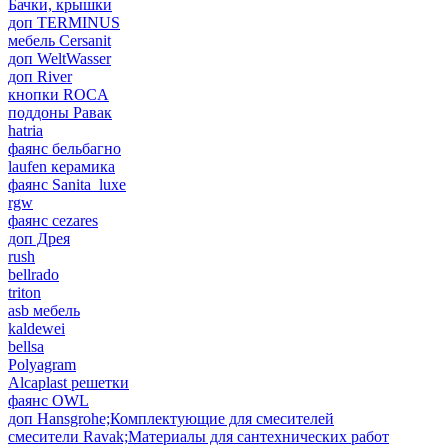
Бачки, крышки
доп TERMINUS
мебель Cersanit
доп WeltWasser
доп River
кнопки ROCA
поддоны Равак
hatria
фаянс бельбагно
laufen керамика
фаянс Sanita_luxe
rgw
фаянс cezares
доп Дрея
rush
bellrado
triton
asb мебель
kaldewei
bellsa
Polyagram
Alcaplast решетки
фаянс OWL
доп Hansgrohe;Комплектующие для смесителей
смесители Ravak;Материалы для сантехнических работ