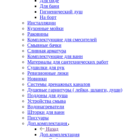
Для биде
Для бани
Гигиенический душ
На борт
Инсталляции
Кухонные мойки
Раковины
Комплектующие для смесителей
Смывные бачки
Сливная арматура
Комплектующие для ванн
Материалы для сантехнических работ
Сушилки для рук
Ревизионные люки
Новинки
Системы дренажных каналов
Душевые гарнитуры ( лейки, шланги, души)
Поддоны для душа
Устройства смыва
Водонагреватели
Шторки для ванн
Писсуары
Доп.комплектация
Назад
Доп.комплектация