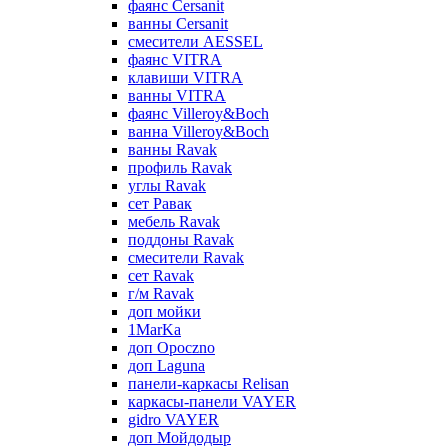
фаянс Cersanit
ванны Cersanit
смесители AESSEL
фаянс VITRA
клавиши VITRA
ванны VITRA
фаянс Villeroy&Boch
ванна Villeroy&Boch
ванны Ravak
профиль Ravak
углы Ravak
сет Равак
мебель Ravak
поддоны Ravak
смесители Ravak
сет Ravak
г/м Ravak
доп мойки
1MarKa
доп Opoczno
доп Laguna
панели-каркасы Relisan
каркасы-панели VAYER
gidro VAYER
доп Мойдодыр