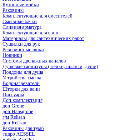
Кухонные мойки
Раковины
Комплектующие для смесителей
Смывные бачки
Сливная арматура
Комплектующие для ванн
Материалы для сантехнических работ
Сушилки для рук
Ревизионные люки
Новинки
Системы дренажных каналов
Душевые гарнитуры ( лейки, шланги, души)
Поддоны для душа
Устройства смыва
Водонагреватели
Шторки для ванн
Писсуары
Доп.комплектация
доп Grohe
доп Hansgrohe
г/м Relisan
доп Relisan
Раковины для тумб
гидро AESSEL
мебель Am.Pm