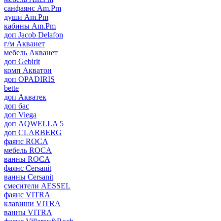
санфаянс Am.Pm
души Am.Pm
кабины Am.Pm
доп Jacob Delafon
г/м Акванет
мебель Акванет
доп Gebirit
комп Акватон
доп OPADIRIS
bette
доп Акватек
доп бас
доп Viega
доп AQWELLA 5
доп CLARBERG
фаянс ROCA
мебель ROCA
ванны ROCA
фаянс Cersanit
ванны Cersanit
смесители AESSEL
фаянс VITRA
клавиши VITRA
ванны VITRA