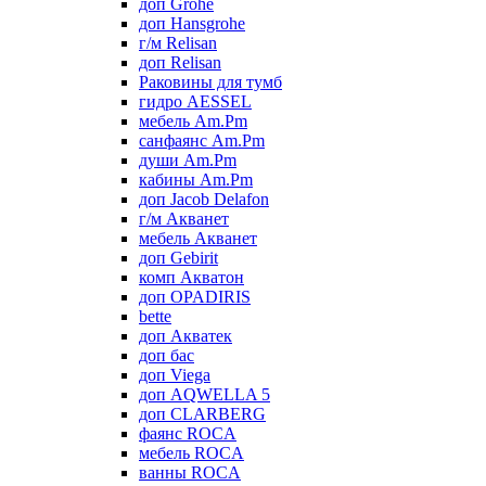
доп Grohe
доп Hansgrohe
г/м Relisan
доп Relisan
Раковины для тумб
гидро AESSEL
мебель Am.Pm
санфаянс Am.Pm
души Am.Pm
кабины Am.Pm
доп Jacob Delafon
г/м Акванет
мебель Акванет
доп Gebirit
комп Акватон
доп OPADIRIS
bette
доп Акватек
доп бас
доп Viega
доп AQWELLA 5
доп CLARBERG
фаянс ROCA
мебель ROCA
ванны ROCA