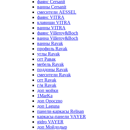
фаянс Cersanit
ванны Cersanit
смесители AESSEL
фаянс VITRA
клавиши VITRA
ванны VITRA
фаянс Villeroy&Boch
ванна Villeroy&Boch
ванны Ravak
профиль Ravak
углы Ravak
сет Равак
мебель Ravak
поддоны Ravak
смесители Ravak
сет Ravak
г/м Ravak
доп мойки
1MarKa
доп Opoczno
доп Laguna
панели-каркасы Relisan
каркасы-панели VAYER
gidro VAYER
доп Мойдодыр