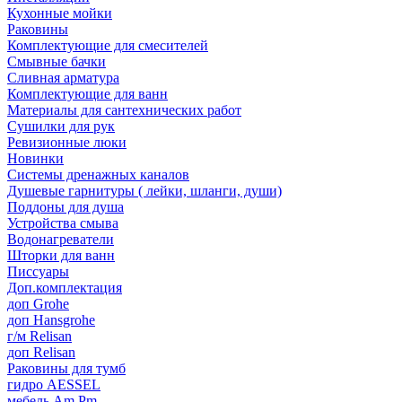
Кухонные мойки
Раковины
Комплектующие для смесителей
Смывные бачки
Сливная арматура
Комплектующие для ванн
Материалы для сантехнических работ
Сушилки для рук
Ревизионные люки
Новинки
Системы дренажных каналов
Душевые гарнитуры ( лейки, шланги, души)
Поддоны для душа
Устройства смыва
Водонагреватели
Шторки для ванн
Писсуары
Доп.комплектация
доп Grohe
доп Hansgrohe
г/м Relisan
доп Relisan
Раковины для тумб
гидро AESSEL
мебель Am.Pm