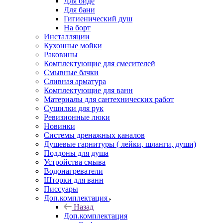
Для биде
Для бани
Гигиенический душ
На борт
Инсталляции
Кухонные мойки
Раковины
Комплектующие для смесителей
Смывные бачки
Сливная арматура
Комплектующие для ванн
Материалы для сантехнических работ
Сушилки для рук
Ревизионные люки
Новинки
Системы дренажных каналов
Душевые гарнитуры ( лейки, шланги, души)
Поддоны для душа
Устройства смыва
Водонагреватели
Шторки для ванн
Писсуары
Доп.комплектация
Назад
Доп.комплектация