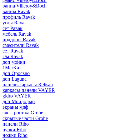
фаянс Villeroy&Boch
ванна Villeroy&Boch
ванны Ravak
профиль Ravak
углы Ravak
сет Равак
мебель Ravak
поддоны Ravak
смесители Ravak
сет Ravak
г/м Ravak
доп мойки
1MarKa
доп Opoczno
доп Laguna
панели-каркасы Relisan
каркасы-панели VAYER
gidro VAYER
доп Мойдодыр
экраны мдф
электроника Grohe
скрытые части Grohe
панели Riho
ручки Riho
ножки Riho