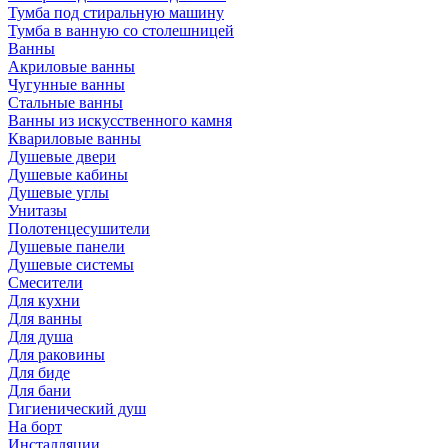
Тумба под стиральную машину
Тумба в ванную со столешницей
Ванны
Акриловые ванны
Чугунные ванны
Стальные ванны
Ванны из искусственного камня
Квариловые ванны
Душевые двери
Душевые кабины
Душевые углы
Унитазы
Полотенцесушители
Душевые панели
Душевые системы
Смесители
Для кухни
Для ванны
Для душа
Для раковины
Для биде
Для бани
Гигиенический душ
На борт
Инсталляции