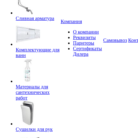
Сливная арматура
Компания
О компании
Реквизиты
Самовывоз
Кон
Парнтеры
Сертификаты
Комплектующие для
Дилера
ванн
Материалы для
сантехнических
работ
Сушилки для рук