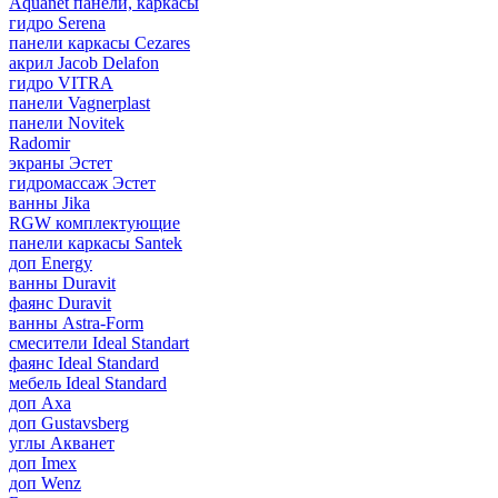
Aquanet панели, каркасы
гидро Serena
панели каркасы Cezares
акрил Jacob Delafon
гидро VITRA
панели Vagnerplast
панели Novitek
Radomir
экраны Эстет
гидромассаж Эстет
ванны Jika
RGW комплектующие
панели каркасы Santek
доп Energy
ванны Duravit
фаянс Duravit
ванны Astra-Form
смесители Ideal Standart
фаянс Ideal Standard
мебель Ideal Standard
доп Axa
доп Gustavsberg
углы Акванет
доп Imex
доп Wenz