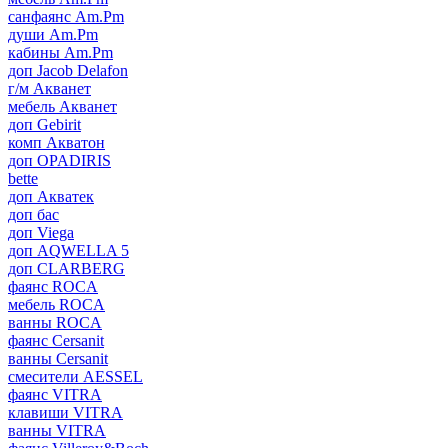
санфаянс Am.Pm
души Am.Pm
кабины Am.Pm
доп Jacob Delafon
г/м Акванет
мебель Акванет
доп Gebirit
комп Акватон
доп OPADIRIS
bette
доп Акватек
доп бас
доп Viega
доп AQWELLA 5
доп CLARBERG
фаянс ROCA
мебель ROCA
ванны ROCA
фаянс Cersanit
ванны Cersanit
смесители AESSEL
фаянс VITRA
клавиши VITRA
ванны VITRA