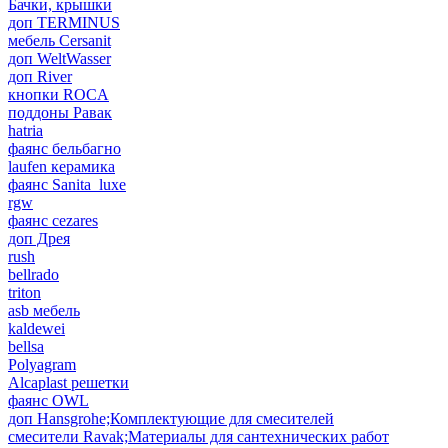
Бачки, крышки
доп TERMINUS
мебель Cersanit
доп WeltWasser
доп River
кнопки ROCA
поддоны Равак
hatria
фаянс бельбагно
laufen керамика
фаянс Sanita_luxe
rgw
фаянс cezares
доп Дрея
rush
bellrado
triton
asb мебель
kaldewei
bellsa
Polyagram
Alcaplast решетки
фаянс OWL
доп Hansgrohe;Комплектующие для смесителей
смесители Ravak;Материалы для сантехнических работ