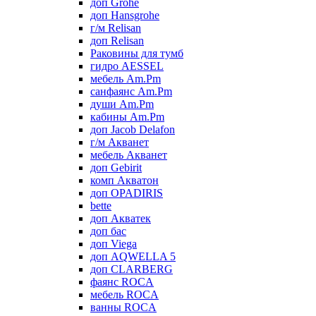
доп Grohe
доп Hansgrohe
г/м Relisan
доп Relisan
Раковины для тумб
гидро AESSEL
мебель Am.Pm
санфаянс Am.Pm
души Am.Pm
кабины Am.Pm
доп Jacob Delafon
г/м Акванет
мебель Акванет
доп Gebirit
комп Акватон
доп OPADIRIS
bette
доп Акватек
доп бас
доп Viega
доп AQWELLA 5
доп CLARBERG
фаянс ROCA
мебель ROCA
ванны ROCA