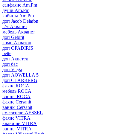
санфаянс Am.Pm
души Am.Pm
кабины Am.Pm
доп Jacob Delafon
г/м Акванет
мебель Акванет
доп Gebirit
комп Акватон
доп OPADIRIS
bette
доп Акватек
доп бас
доп Viega
доп AQWELLA 5
доп CLARBERG
фаянс ROCA
мебель ROCA
ванны ROCA
фаянс Cersanit
ванны Cersanit
смесители AESSEL
фаянс VITRA
клавиши VITRA
ванны VITRA