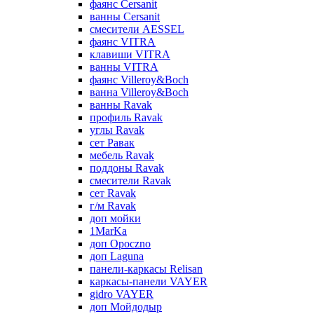
фаянс Cersanit
ванны Cersanit
смесители AESSEL
фаянс VITRA
клавиши VITRA
ванны VITRA
фаянс Villeroy&Boch
ванна Villeroy&Boch
ванны Ravak
профиль Ravak
углы Ravak
сет Равак
мебель Ravak
поддоны Ravak
смесители Ravak
сет Ravak
г/м Ravak
доп мойки
1MarKa
доп Opoczno
доп Laguna
панели-каркасы Relisan
каркасы-панели VAYER
gidro VAYER
доп Мойдодыр