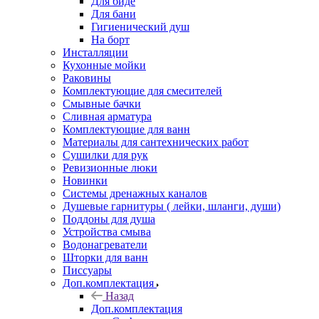
Для биде
Для бани
Гигиенический душ
На борт
Инсталляции
Кухонные мойки
Раковины
Комплектующие для смесителей
Смывные бачки
Сливная арматура
Комплектующие для ванн
Материалы для сантехнических работ
Сушилки для рук
Ревизионные люки
Новинки
Системы дренажных каналов
Душевые гарнитуры ( лейки, шланги, души)
Поддоны для душа
Устройства смыва
Водонагреватели
Шторки для ванн
Писсуары
Доп.комплектация
Назад
Доп.комплектация