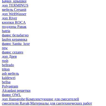
Бачки, крышки
доп TERMINUS
мебель Cersanit
доп WeltWasser
доп River
кнопки ROCA
поддоны Равак
hatria
фаянс бельбагно
laufen керамика
фаянс Sanita_luxe
rgw
фаянс cezares
доп Дрея
rush
bellrado
triton
asb мебель
kaldewei
bellsa
Polyagram
Alcaplast решетки
фаянс OWL
доп Hansgrohe;Комплектующие для смесителей
смесители Ravak;Материалы для сантехнических работ