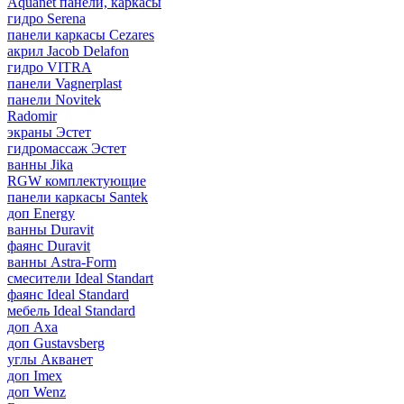
Aquanet панели, каркасы
гидро Serena
панели каркасы Cezares
акрил Jacob Delafon
гидро VITRA
панели Vagnerplast
панели Novitek
Radomir
экраны Эстет
гидромассаж Эстет
ванны Jika
RGW комплектующие
панели каркасы Santek
доп Energy
ванны Duravit
фаянс Duravit
ванны Astra-Form
смесители Ideal Standart
фаянс Ideal Standard
мебель Ideal Standard
доп Axa
доп Gustavsberg
углы Акванет
доп Imex
доп Wenz