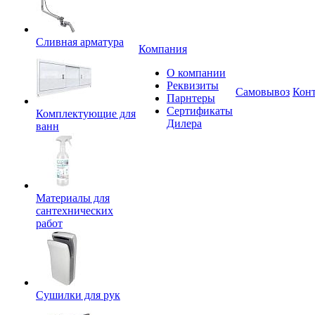
Сливная арматура
Компания
О компании
Реквизиты
Самовывоз
Кон
Парнтеры
Сертификаты
Комплектующие для
Дилера
ванн
Материалы для
сантехнических
работ
Сушилки для рук