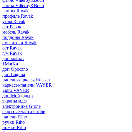
фаянс Villeroy&Boch
ванна Villeroy&Boch
ванны Ravak
профиль Ravak
углы Ravak
сет Равак
мебель Ravak
поддоны Ravak
смесители Ravak
сет Ravak
г/м Ravak
доп мойки
1MarKa
доп Opoczno
доп Laguna
панели-каркасы Relisan
каркасы-панели VAYER
gidro VAYER
доп Мойдодыр
экраны мдф
электроника Grohe
скрытые части Grohe
панели Riho
ручки Riho
ножки Riho