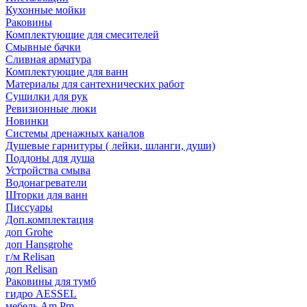
Кухонные мойки
Раковины
Комплектующие для смесителей
Смывные бачки
Сливная арматура
Комплектующие для ванн
Материалы для сантехнических работ
Сушилки для рук
Ревизионные люки
Новинки
Системы дренажных каналов
Душевые гарнитуры ( лейки, шланги, души)
Поддоны для душа
Устройства смыва
Водонагреватели
Шторки для ванн
Писсуары
Доп.комплектация
доп Grohe
доп Hansgrohe
г/м Relisan
доп Relisan
Раковины для тумб
гидро AESSEL
мебель Am.Pm