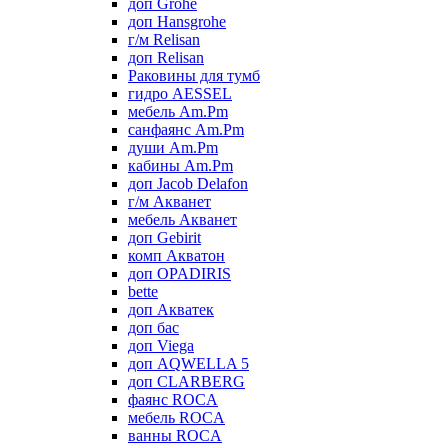
доп Grohe
доп Hansgrohe
г/м Relisan
доп Relisan
Раковины для тумб
гидро AESSEL
мебель Am.Pm
санфаянс Am.Pm
души Am.Pm
кабины Am.Pm
доп Jacob Delafon
г/м Акванет
мебель Акванет
доп Gebirit
комп Акватон
доп OPADIRIS
bette
доп Акватек
доп бас
доп Viega
доп AQWELLA 5
доп CLARBERG
фаянс ROCA
мебель ROCA
ванны ROCA