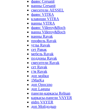
фаянс Cersanit
ванны Cersanit
смесители AESSEL
фаянс VITRA
клавиши VITRA
ванны VITRA
фаянс Villeroy&Boch
ванна Villeroy&Boch
ванны Ravak
профиль Ravak
углы Ravak
сет Равак
мебель Ravak
поддоны Ravak
смесители Ravak
сет Ravak
г/м Ravak
доп мойки
1MarKa
доп Opoczno
доп Laguna
панели-каркасы Relisan
каркасы-панели VAYER
gidro VAYER
доп Мойдодыр