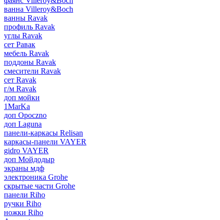
фаянс Villeroy&Boch
ванна Villeroy&Boch
ванны Ravak
профиль Ravak
углы Ravak
сет Равак
мебель Ravak
поддоны Ravak
смесители Ravak
сет Ravak
г/м Ravak
доп мойки
1MarKa
доп Opoczno
доп Laguna
панели-каркасы Relisan
каркасы-панели VAYER
gidro VAYER
доп Мойдодыр
экраны мдф
электроника Grohe
скрытые части Grohe
панели Riho
ручки Riho
ножки Riho