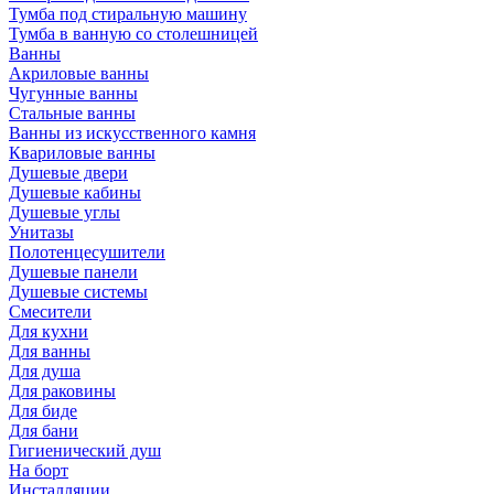
Тумба под стиральную машину
Тумба в ванную со столешницей
Ванны
Акриловые ванны
Чугунные ванны
Стальные ванны
Ванны из искусственного камня
Квариловые ванны
Душевые двери
Душевые кабины
Душевые углы
Унитазы
Полотенцесушители
Душевые панели
Душевые системы
Смесители
Для кухни
Для ванны
Для душа
Для раковины
Для биде
Для бани
Гигиенический душ
На борт
Инсталляции