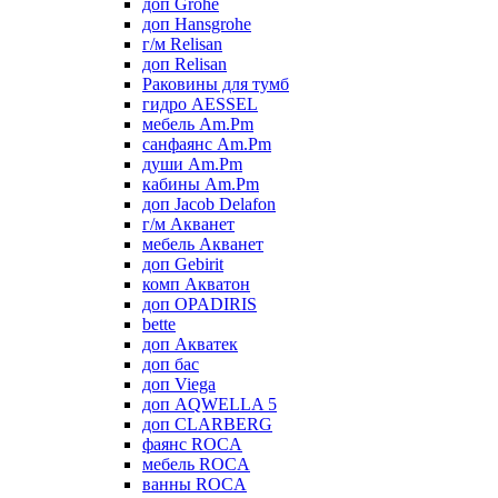
доп Grohe
доп Hansgrohe
г/м Relisan
доп Relisan
Раковины для тумб
гидро AESSEL
мебель Am.Pm
санфаянс Am.Pm
души Am.Pm
кабины Am.Pm
доп Jacob Delafon
г/м Акванет
мебель Акванет
доп Gebirit
комп Акватон
доп OPADIRIS
bette
доп Акватек
доп бас
доп Viega
доп AQWELLA 5
доп CLARBERG
фаянс ROCA
мебель ROCA
ванны ROCA