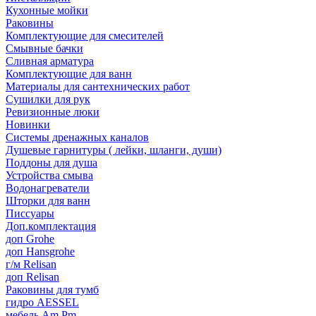
Кухонные мойки
Раковины
Комплектующие для смесителей
Смывные бачки
Сливная арматура
Комплектующие для ванн
Материалы для сантехнических работ
Сушилки для рук
Ревизионные люки
Новинки
Системы дренажных каналов
Душевые гарнитуры ( лейки, шланги, души)
Поддоны для душа
Устройства смыва
Водонагреватели
Шторки для ванн
Писсуары
Доп.комплектация
доп Grohe
доп Hansgrohe
г/м Relisan
доп Relisan
Раковины для тумб
гидро AESSEL
мебель Am.Pm