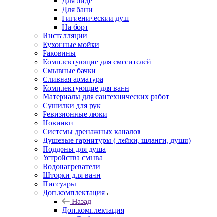
Для биде
Для бани
Гигиенический душ
На борт
Инсталляции
Кухонные мойки
Раковины
Комплектующие для смесителей
Смывные бачки
Сливная арматура
Комплектующие для ванн
Материалы для сантехнических работ
Сушилки для рук
Ревизионные люки
Новинки
Системы дренажных каналов
Душевые гарнитуры ( лейки, шланги, души)
Поддоны для душа
Устройства смыва
Водонагреватели
Шторки для ванн
Писсуары
Доп.комплектация
Назад
Доп.комплектация