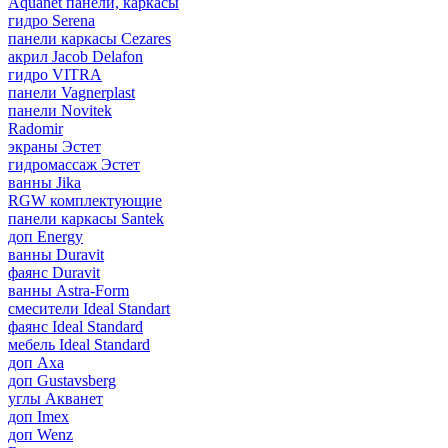
Aquanet панели, каркасы
гидро Serena
панели каркасы Cezares
акрил Jacob Delafon
гидро VITRA
панели Vagnerplast
панели Novitek
Radomir
экраны Эстет
гидромассаж Эстет
ванны Jika
RGW комплектующие
панели каркасы Santek
доп Energy
ванны Duravit
фаянс Duravit
ванны Astra-Form
смесители Ideal Standart
фаянс Ideal Standard
мебель Ideal Standard
доп Axa
доп Gustavsberg
углы Акванет
доп Imex
доп Wenz