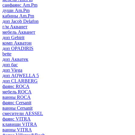
санфаянс Am.Pm
души Am.Pm
кабины Am.Pm
доп Jacob Delafon
г/м Акванет
мебель Акванет
доп Gebirit
комп Акватон
доп OPADIRIS
bette
доп Акватек
доп бас
доп Viega
доп AQWELLA 5
доп CLARBERG
фаянс ROCA
мебель ROCA
ванны ROCA
фаянс Cersanit
ванны Cersanit
смесители AESSEL
фаянс VITRA
клавиши VITRA
ванны VITRA