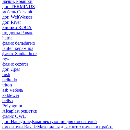
Бачки, крышки
доп TERMINUS
мебель Cersanit
доп WeltWasser
доп River
кнопки ROCA
поддоны Равак
hatria
фаянс бельбагно
laufen керамика
фаянс Sanita_luxe
rgw
фаянс cezares
доп Дрея
rush
bellrado
triton
asb мебель
kaldewei
bellsa
Polyagram
Alcaplast решетки
фаянс OWL
доп Hansgrohe;Комплектующие для смесителей
смесители Ravak;Материалы для сантехнических работ