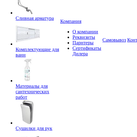
Сливная арматура
Компания
О компании
Реквизиты
Самовывоз
Кон
Парнтеры
Сертификаты
Комплектующие для
Дилера
ванн
Материалы для
сантехнических
работ
Сушилки для рук