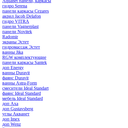
Aquanet панели, каркасы
гидро Serena
панели каркасы Cezares
акрил Jacob Delafon
гидро VITRA
панели Vagnerplast
панели Novitek
Radomir
экраны Эстет
гидромассаж Эстет
ванны Jika
RGW комплектующие
панели каркасы Santek
доп Energy
ванны Duravit
фаянс Duravit
ванны Astra-Form
смесители Ideal Standart
фаянс Ideal Standard
мебель Ideal Standard
доп Axa
доп Gustavsberg
углы Акванет
доп Imex
доп Wenz