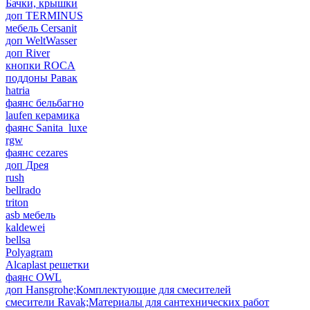
Бачки, крышки
доп TERMINUS
мебель Cersanit
доп WeltWasser
доп River
кнопки ROCA
поддоны Равак
hatria
фаянс бельбагно
laufen керамика
фаянс Sanita_luxe
rgw
фаянс cezares
доп Дрея
rush
bellrado
triton
asb мебель
kaldewei
bellsa
Polyagram
Alcaplast решетки
фаянс OWL
доп Hansgrohe;Комплектующие для смесителей
смесители Ravak;Материалы для сантехнических работ