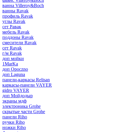
фаянс Villeroy&Boch
ванна Villeroy&Boch
ванны Ravak
профиль Ravak
углы Ravak
сет Равак
мебель Ravak
поддоны Ravak
смесители Ravak
сет Ravak
г/м Ravak
доп мойки
1MarKa
доп Opoczno
доп Laguna
панели-каркасы Relisan
каркасы-панели VAYER
gidro VAYER
доп Мойдодыр
экраны мдф
электроника Grohe
скрытые части Grohe
панели Riho
ручки Riho
ножки Riho