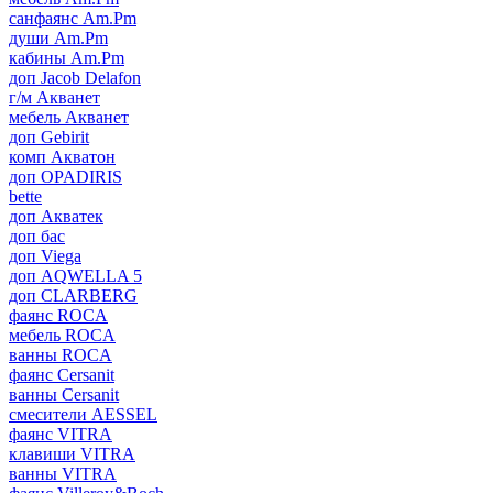
санфаянс Am.Pm
души Am.Pm
кабины Am.Pm
доп Jacob Delafon
г/м Акванет
мебель Акванет
доп Gebirit
комп Акватон
доп OPADIRIS
bette
доп Акватек
доп бас
доп Viega
доп AQWELLA 5
доп CLARBERG
фаянс ROCA
мебель ROCA
ванны ROCA
фаянс Cersanit
ванны Cersanit
смесители AESSEL
фаянс VITRA
клавиши VITRA
ванны VITRA