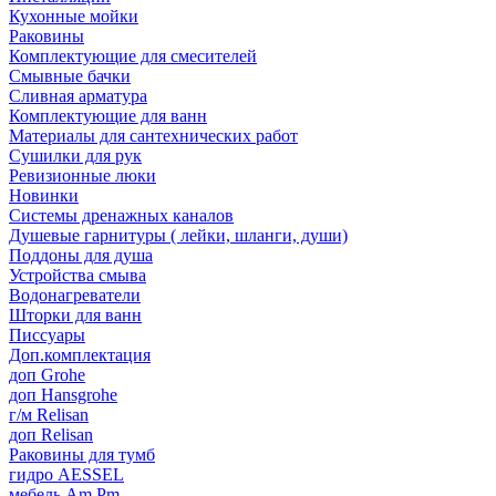
Кухонные мойки
Раковины
Комплектующие для смесителей
Смывные бачки
Сливная арматура
Комплектующие для ванн
Материалы для сантехнических работ
Сушилки для рук
Ревизионные люки
Новинки
Системы дренажных каналов
Душевые гарнитуры ( лейки, шланги, души)
Поддоны для душа
Устройства смыва
Водонагреватели
Шторки для ванн
Писсуары
Доп.комплектация
доп Grohe
доп Hansgrohe
г/м Relisan
доп Relisan
Раковины для тумб
гидро AESSEL
мебель Am.Pm