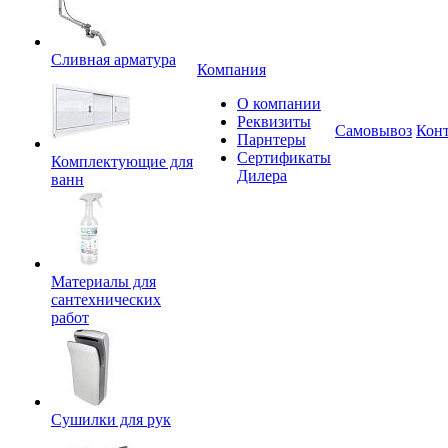
Сливная арматура
Компания
О компании
Реквизиты
Самовывоз
Кон
Парнтеры
Сертификаты
Комплектующие для
Дилера
ванн
Материалы для
сантехнических
работ
Сушилки для рук