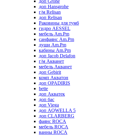
доп Grohe
доп Hansgrohe
г/м Relisan
доп Relisan
Раковины для тумб
гидро AESSEL
мебель Am.Pm
санфаянс Am.Pm
души Am.Pm
кабины Am.Pm
доп Jacob Delafon
г/м Акванет
мебель Акванет
доп Gebirit
комп Акватон
доп OPADIRIS
bette
доп Акватек
доп бас
доп Viega
доп AQWELLA 5
доп CLARBERG
фаянс ROCA
мебель ROCA
ванны ROCA