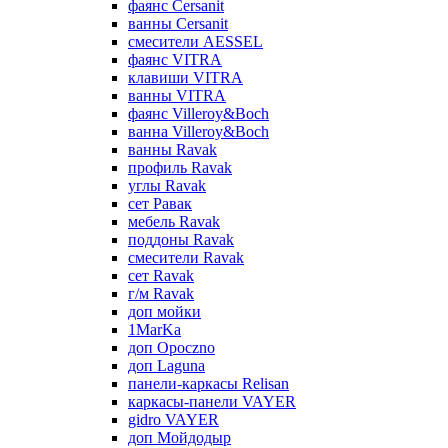
фаянс Cersanit
ванны Cersanit
смесители AESSEL
фаянс VITRA
клавиши VITRA
ванны VITRA
фаянс Villeroy&Boch
ванна Villeroy&Boch
ванны Ravak
профиль Ravak
углы Ravak
сет Равак
мебель Ravak
поддоны Ravak
смесители Ravak
сет Ravak
г/м Ravak
доп мойки
1MarKa
доп Opoczno
доп Laguna
панели-каркасы Relisan
каркасы-панели VAYER
gidro VAYER
доп Мойдодыр