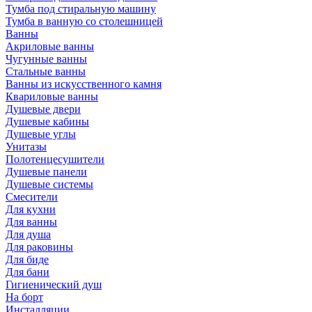
Тумба под стиральную машину
Тумба в ванную со столешницей
Ванны
Акриловые ванны
Чугунные ванны
Стальные ванны
Ванны из искусственного камня
Квариловые ванны
Душевые двери
Душевые кабины
Душевые углы
Унитазы
Полотенцесушители
Душевые панели
Душевые системы
Смесители
Для кухни
Для ванны
Для душа
Для раковины
Для биде
Для бани
Гигиенический душ
На борт
Инсталляции