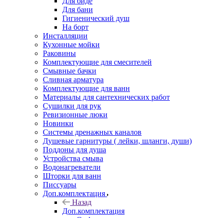
Для биде
Для бани
Гигиенический душ
На борт
Инсталляции
Кухонные мойки
Раковины
Комплектующие для смесителей
Смывные бачки
Сливная арматура
Комплектующие для ванн
Материалы для сантехнических работ
Сушилки для рук
Ревизионные люки
Новинки
Системы дренажных каналов
Душевые гарнитуры ( лейки, шланги, души)
Поддоны для душа
Устройства смыва
Водонагреватели
Шторки для ванн
Писсуары
Доп.комплектация
Назад
Доп.комплектация