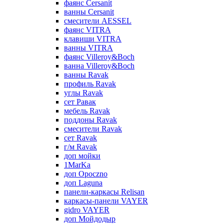
фаянс Cersanit
ванны Cersanit
смесители AESSEL
фаянс VITRA
клавиши VITRA
ванны VITRA
фаянс Villeroy&Boch
ванна Villeroy&Boch
ванны Ravak
профиль Ravak
углы Ravak
сет Равак
мебель Ravak
поддоны Ravak
смесители Ravak
сет Ravak
г/м Ravak
доп мойки
1MarKa
доп Opoczno
доп Laguna
панели-каркасы Relisan
каркасы-панели VAYER
gidro VAYER
доп Мойдодыр