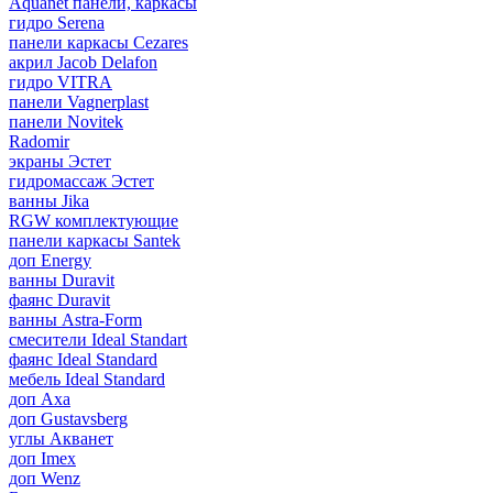
Aquanet панели, каркасы
гидро Serena
панели каркасы Cezares
акрил Jacob Delafon
гидро VITRA
панели Vagnerplast
панели Novitek
Radomir
экраны Эстет
гидромассаж Эстет
ванны Jika
RGW комплектующие
панели каркасы Santek
доп Energy
ванны Duravit
фаянс Duravit
ванны Astra-Form
смесители Ideal Standart
фаянс Ideal Standard
мебель Ideal Standard
доп Axa
доп Gustavsberg
углы Акванет
доп Imex
доп Wenz