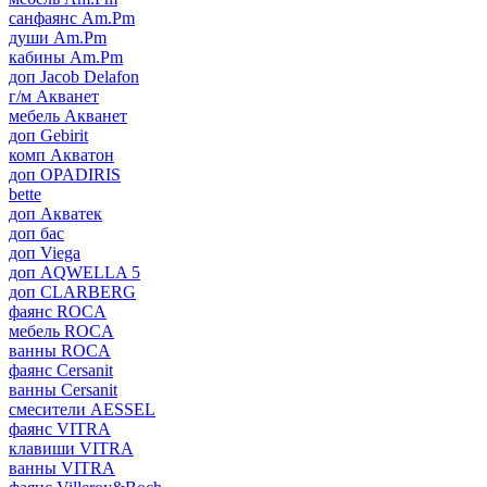
санфаянс Am.Pm
души Am.Pm
кабины Am.Pm
доп Jacob Delafon
г/м Акванет
мебель Акванет
доп Gebirit
комп Акватон
доп OPADIRIS
bette
доп Акватек
доп бас
доп Viega
доп AQWELLA 5
доп CLARBERG
фаянс ROCA
мебель ROCA
ванны ROCA
фаянс Cersanit
ванны Cersanit
смесители AESSEL
фаянс VITRA
клавиши VITRA
ванны VITRA