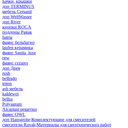
Бачки, крышки
доп TERMINUS
мебель Cersanit
доп WeltWasser
доп River
кнопки ROCA
поддоны Равак
hatria
фаянс бельбагно
laufen керамика
фаянс Sanita_luxe
rgw
фаянс cezares
доп Дрея
rush
bellrado
triton
asb мебель
kaldewei
bellsa
Polyagram
Alcaplast решетки
фаянс OWL
доп Hansgrohe;Комплектующие для смесителей
смесители Ravak;Материалы для сантехнических работ