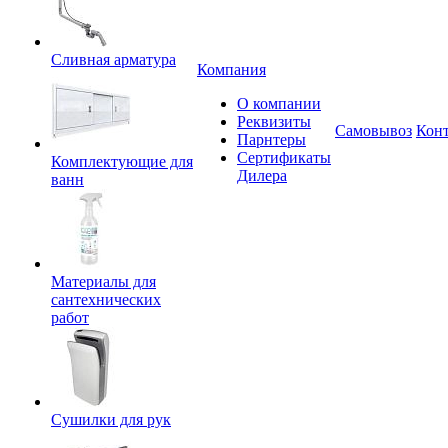
Сливная арматура
Компания
О компании
Реквизиты
Самовывоз
Кон
Парнтеры
Сертификаты
Комплектующие для
Дилера
ванн
Материалы для
сантехнических
работ
Сушилки для рук