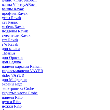
фаянс Villeroy&Boch
ванна Villeroy&Boch
ванны Ravak
профиль Ravak
углы Ravak
сет Равак
мебель Ravak
поддоны Ravak
смесители Ravak
сет Ravak
г/м Ravak
доп мойки
1MarKa
доп Opoczno
доп Laguna
панели-каркасы Relisan
каркасы-панели VAYER
gidro VAYER
доп Мойдодыр
экраны мдф
электроника Grohe
скрытые части Grohe
панели Riho
ручки Riho
ножки Riho