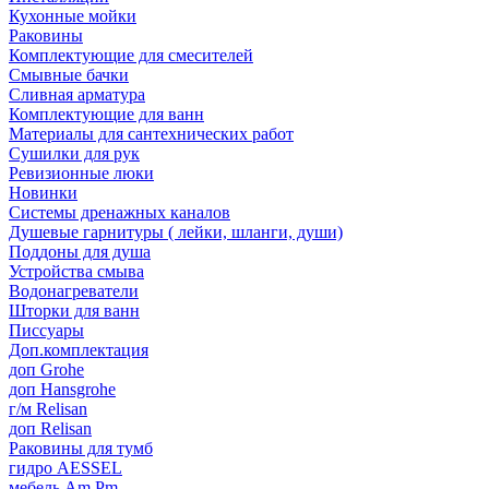
Кухонные мойки
Раковины
Комплектующие для смесителей
Смывные бачки
Сливная арматура
Комплектующие для ванн
Материалы для сантехнических работ
Сушилки для рук
Ревизионные люки
Новинки
Системы дренажных каналов
Душевые гарнитуры ( лейки, шланги, души)
Поддоны для душа
Устройства смыва
Водонагреватели
Шторки для ванн
Писсуары
Доп.комплектация
доп Grohe
доп Hansgrohe
г/м Relisan
доп Relisan
Раковины для тумб
гидро AESSEL
мебель Am.Pm