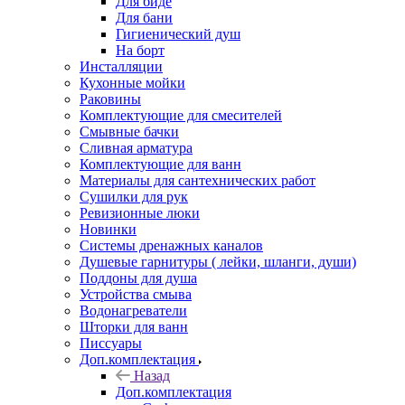
Для биде
Для бани
Гигиенический душ
На борт
Инсталляции
Кухонные мойки
Раковины
Комплектующие для смесителей
Смывные бачки
Сливная арматура
Комплектующие для ванн
Материалы для сантехнических работ
Сушилки для рук
Ревизионные люки
Новинки
Системы дренажных каналов
Душевые гарнитуры ( лейки, шланги, души)
Поддоны для душа
Устройства смыва
Водонагреватели
Шторки для ванн
Писсуары
Доп.комплектация
Назад
Доп.комплектация