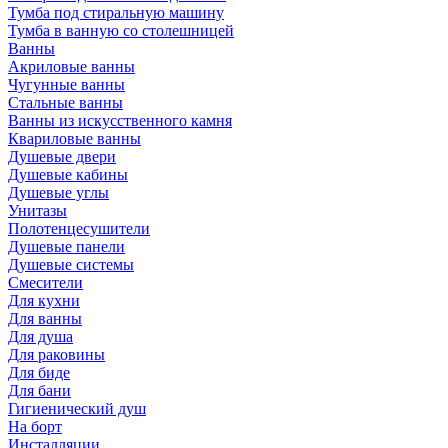
Тумба под стиральную машину
Тумба в ванную со столешницей
Ванны
Акриловые ванны
Чугунные ванны
Стальные ванны
Ванны из искусственного камня
Квариловые ванны
Душевые двери
Душевые кабины
Душевые углы
Унитазы
Полотенцесушители
Душевые панели
Душевые системы
Смесители
Для кухни
Для ванны
Для душа
Для раковины
Для биде
Для бани
Гигиенический душ
На борт
Инсталляции