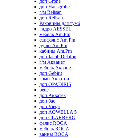
доп Grohe
доп Hansgrohe
г/м Relisan
доп Relisan
Раковины для тумб
гидро AESSEL
мебель Am.Pm
санфаянс Am.Pm
души Am.Pm
кабины Am.Pm
доп Jacob Delafon
г/м Акванет
мебель Акванет
доп Gebirit
комп Акватон
доп OPADIRIS
bette
доп Акватек
доп бас
доп Viega
доп AQWELLA 5
доп CLARBERG
фаянс ROCA
мебель ROCA
ванны ROCA