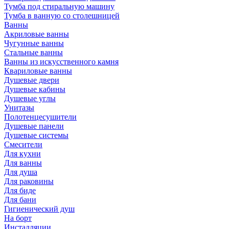
Тумба под стиральную машину
Тумба в ванную со столешницей
Ванны
Акриловые ванны
Чугунные ванны
Стальные ванны
Ванны из искусственного камня
Квариловые ванны
Душевые двери
Душевые кабины
Душевые углы
Унитазы
Полотенцесушители
Душевые панели
Душевые системы
Смесители
Для кухни
Для ванны
Для душа
Для раковины
Для биде
Для бани
Гигиенический душ
На борт
Инсталляции