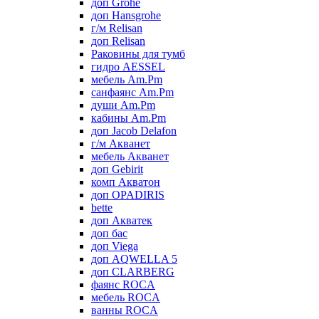
доп Grohe
доп Hansgrohe
г/м Relisan
доп Relisan
Раковины для тумб
гидро AESSEL
мебель Am.Pm
санфаянс Am.Pm
души Am.Pm
кабины Am.Pm
доп Jacob Delafon
г/м Акванет
мебель Акванет
доп Gebirit
комп Акватон
доп OPADIRIS
bette
доп Акватек
доп бас
доп Viega
доп AQWELLA 5
доп CLARBERG
фаянс ROCA
мебель ROCA
ванны ROCA