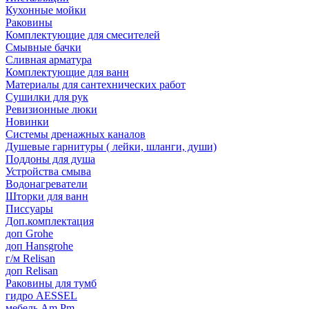
Кухонные мойки
Раковины
Комплектующие для смесителей
Смывные бачки
Сливная арматура
Комплектующие для ванн
Материалы для сантехнических работ
Сушилки для рук
Ревизионные люки
Новинки
Системы дренажных каналов
Душевые гарнитуры ( лейки, шланги, души)
Поддоны для душа
Устройства смыва
Водонагреватели
Шторки для ванн
Писсуары
Доп.комплектация
доп Grohe
доп Hansgrohe
г/м Relisan
доп Relisan
Раковины для тумб
гидро AESSEL
мебель Am.Pm