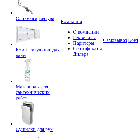
Сливная арматура
Компания
О компании
Реквизиты
Самовывоз
Кон
Парнтеры
Сертификаты
Комплектующие для
Дилера
ванн
Материалы для
сантехнических
работ
Сушилки для рук