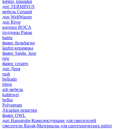
Бачки, крышки
доп TERMINUS
мебель Cersanit
доп WeltWasser
доп River
кнопки ROCA
поддоны Равак
hatria
фаянс бельбагно
laufen керамика
фаянс Sanita_luxe
rgw
фаянс cezares
доп Дрея
rush
bellrado
triton
asb мебель
kaldewei
bellsa
Polyagram
Alcaplast решетки
фаянс OWL
доп Hansgrohe;Комплектующие для смесителей
смесители Ravak;Материалы для сантехнических работ