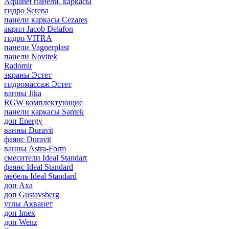
Aquanet панели, каркасы
гидро Serena
панели каркасы Cezares
акрил Jacob Delafon
гидро VITRA
панели Vagnerplast
панели Novitek
Radomir
экраны Эстет
гидромассаж Эстет
ванны Jika
RGW комплектующие
панели каркасы Santek
доп Energy
ванны Duravit
фаянс Duravit
ванны Astra-Form
смесители Ideal Standart
фаянс Ideal Standard
мебель Ideal Standard
доп Axa
доп Gustavsberg
углы Акванет
доп Imex
доп Wenz