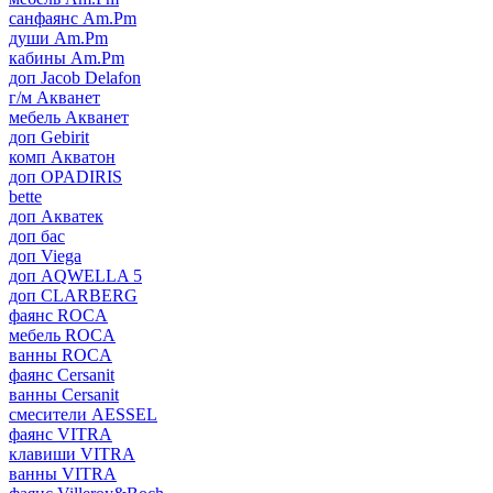
санфаянс Am.Pm
души Am.Pm
кабины Am.Pm
доп Jacob Delafon
г/м Акванет
мебель Акванет
доп Gebirit
комп Акватон
доп OPADIRIS
bette
доп Акватек
доп бас
доп Viega
доп AQWELLA 5
доп CLARBERG
фаянс ROCA
мебель ROCA
ванны ROCA
фаянс Cersanit
ванны Cersanit
смесители AESSEL
фаянс VITRA
клавиши VITRA
ванны VITRA