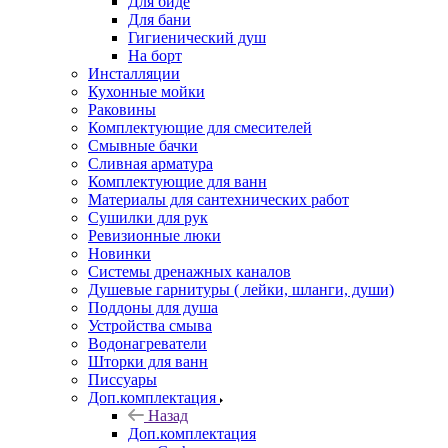
Для биде
Для бани
Гигиенический душ
На борт
Инсталляции
Кухонные мойки
Раковины
Комплектующие для смесителей
Смывные бачки
Сливная арматура
Комплектующие для ванн
Материалы для сантехнических работ
Сушилки для рук
Ревизионные люки
Новинки
Системы дренажных каналов
Душевые гарнитуры ( лейки, шланги, души)
Поддоны для душа
Устройства смыва
Водонагреватели
Шторки для ванн
Писсуары
Доп.комплектация
Назад
Доп.комплектация