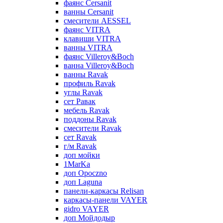
фаянс Cersanit
ванны Cersanit
смесители AESSEL
фаянс VITRA
клавиши VITRA
ванны VITRA
фаянс Villeroy&Boch
ванна Villeroy&Boch
ванны Ravak
профиль Ravak
углы Ravak
сет Равак
мебель Ravak
поддоны Ravak
смесители Ravak
сет Ravak
г/м Ravak
доп мойки
1MarKa
доп Opoczno
доп Laguna
панели-каркасы Relisan
каркасы-панели VAYER
gidro VAYER
доп Мойдодыр