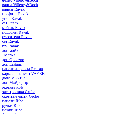
фаянс Villeroy&Boch
ванна Villeroy&Boch
ванны Ravak
профиль Ravak
углы Ravak
сет Равак
мебель Ravak
поддоны Ravak
смесители Ravak
сет Ravak
г/м Ravak
доп мойки
1MarKa
доп Opoczno
доп Laguna
панели-каркасы Relisan
каркасы-панели VAYER
gidro VAYER
доп Мойдодыр
экраны мдф
электроника Grohe
скрытые части Grohe
панели Riho
ручки Riho
ножки Riho