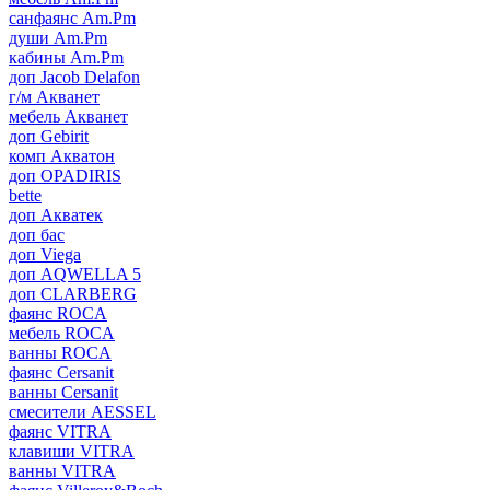
санфаянс Am.Pm
души Am.Pm
кабины Am.Pm
доп Jacob Delafon
г/м Акванет
мебель Акванет
доп Gebirit
комп Акватон
доп OPADIRIS
bette
доп Акватек
доп бас
доп Viega
доп AQWELLA 5
доп CLARBERG
фаянс ROCA
мебель ROCA
ванны ROCA
фаянс Cersanit
ванны Cersanit
смесители AESSEL
фаянс VITRA
клавиши VITRA
ванны VITRA