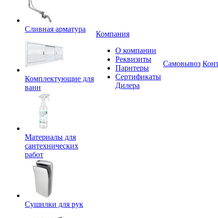
Сливная арматура
Компания
О компании
Реквизиты
Самовывоз
Кон
Парнтеры
Сертификаты
Комплектующие для
Дилера
ванн
Материалы для
сантехнических
работ
Сушилки для рук