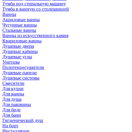
Тумба под стиральную машину
Тумба в ванную со столешницей
Ванны
Акриловые ванны
Чугунные ванны
Стальные ванны
Ванны из искусственного камня
Квариловые ванны
Душевые двери
Душевые кабины
Душевые углы
Унитазы
Полотенцесушители
Душевые панели
Душевые системы
Смесители
Для кухни
Для ванны
Для душа
Для раковины
Для биде
Для бани
Гигиенический душ
На борт
Инсталляции