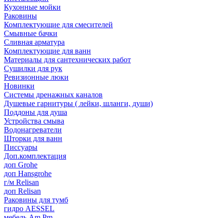
Кухонные мойки
Раковины
Комплектующие для смесителей
Смывные бачки
Сливная арматура
Комплектующие для ванн
Материалы для сантехнических работ
Сушилки для рук
Ревизионные люки
Новинки
Системы дренажных каналов
Душевые гарнитуры ( лейки, шланги, души)
Поддоны для душа
Устройства смыва
Водонагреватели
Шторки для ванн
Писсуары
Доп.комплектация
доп Grohe
доп Hansgrohe
г/м Relisan
доп Relisan
Раковины для тумб
гидро AESSEL
мебель Am.Pm