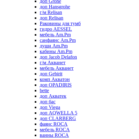
доп Grohe
доп Hansgrohe
г/м Relisan
доп Relisan
Раковины для тумб
гидро AESSEL
мебель Am.Pm
санфаянс Am.Pm
души Am.Pm
кабины Am.Pm
доп Jacob Delafon
г/м Акванет
мебель Акванет
доп Gebirit
комп Акватон
доп OPADIRIS
bette
доп Акватек
доп бас
доп Viega
доп AQWELLA 5
доп CLARBERG
фаянс ROCA
мебель ROCA
ванны ROCA