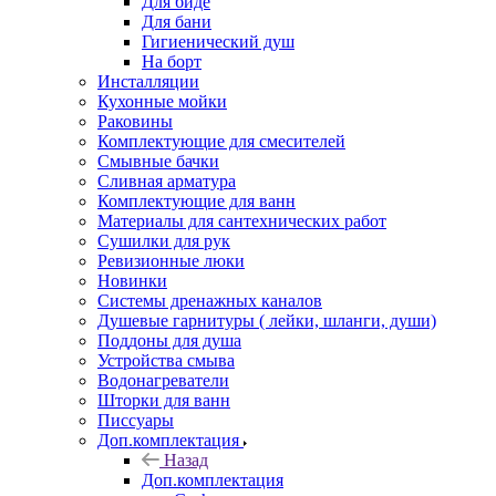
Для биде
Для бани
Гигиенический душ
На борт
Инсталляции
Кухонные мойки
Раковины
Комплектующие для смесителей
Смывные бачки
Сливная арматура
Комплектующие для ванн
Материалы для сантехнических работ
Сушилки для рук
Ревизионные люки
Новинки
Системы дренажных каналов
Душевые гарнитуры ( лейки, шланги, души)
Поддоны для душа
Устройства смыва
Водонагреватели
Шторки для ванн
Писсуары
Доп.комплектация
Назад
Доп.комплектация