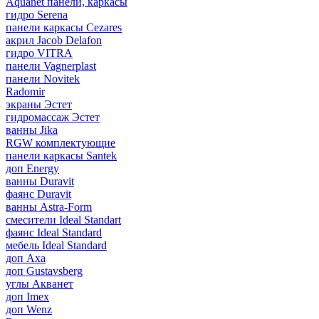
Aquanet панели, каркасы
гидро Serena
панели каркасы Cezares
акрил Jacob Delafon
гидро VITRA
панели Vagnerplast
панели Novitek
Radomir
экраны Эстет
гидромассаж Эстет
ванны Jika
RGW комплектующие
панели каркасы Santek
доп Energy
ванны Duravit
фаянс Duravit
ванны Astra-Form
смесители Ideal Standart
фаянс Ideal Standard
мебель Ideal Standard
доп Axa
доп Gustavsberg
углы Акванет
доп Imex
доп Wenz