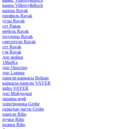
фаянс Villeroy&Boch
ванна Villeroy&Boch
ванны Ravak
профиль Ravak
углы Ravak
сет Равак
мебель Ravak
поддоны Ravak
смесители Ravak
сет Ravak
г/м Ravak
доп мойки
1MarKa
доп Opoczno
доп Laguna
панели-каркасы Relisan
каркасы-панели VAYER
gidro VAYER
доп Мойдодыр
экраны мдф
электроника Grohe
скрытые части Grohe
панели Riho
ручки Riho
ножки Riho