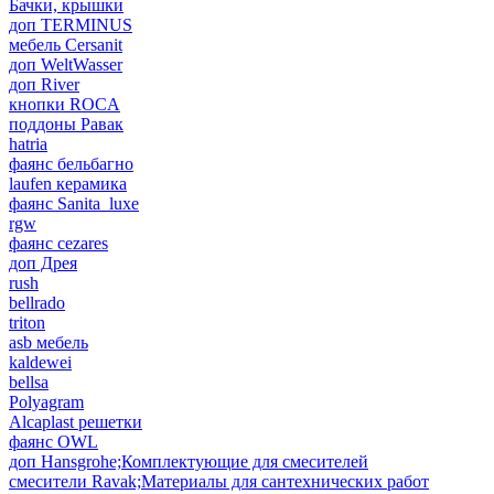
Бачки, крышки
доп TERMINUS
мебель Cersanit
доп WeltWasser
доп River
кнопки ROCA
поддоны Равак
hatria
фаянс бельбагно
laufen керамика
фаянс Sanita_luxe
rgw
фаянс cezares
доп Дрея
rush
bellrado
triton
asb мебель
kaldewei
bellsa
Polyagram
Alcaplast решетки
фаянс OWL
доп Hansgrohe;Комплектующие для смесителей
смесители Ravak;Материалы для сантехнических работ