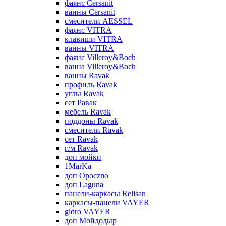
фаянс Cersanit
ванны Cersanit
смесители AESSEL
фаянс VITRA
клавиши VITRA
ванны VITRA
фаянс Villeroy&Boch
ванна Villeroy&Boch
ванны Ravak
профиль Ravak
углы Ravak
сет Равак
мебель Ravak
поддоны Ravak
смесители Ravak
сет Ravak
г/м Ravak
доп мойки
1MarKa
доп Opoczno
доп Laguna
панели-каркасы Relisan
каркасы-панели VAYER
gidro VAYER
доп Мойдодыр