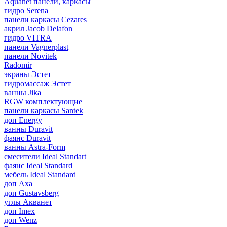
Aquanet панели, каркасы
гидро Serena
панели каркасы Cezares
акрил Jacob Delafon
гидро VITRA
панели Vagnerplast
панели Novitek
Radomir
экраны Эстет
гидромассаж Эстет
ванны Jika
RGW комплектующие
панели каркасы Santek
доп Energy
ванны Duravit
фаянс Duravit
ванны Astra-Form
смесители Ideal Standart
фаянс Ideal Standard
мебель Ideal Standard
доп Axa
доп Gustavsberg
углы Акванет
доп Imex
доп Wenz