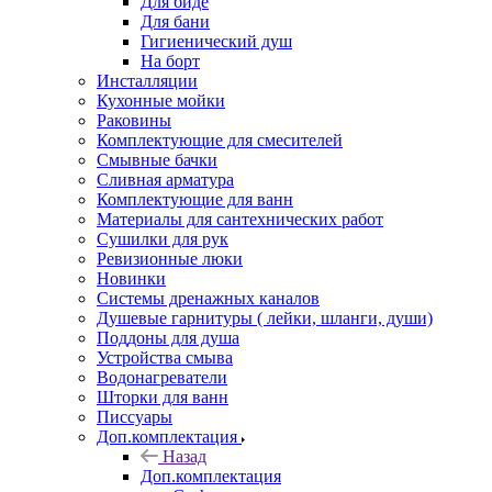
Для биде
Для бани
Гигиенический душ
На борт
Инсталляции
Кухонные мойки
Раковины
Комплектующие для смесителей
Смывные бачки
Сливная арматура
Комплектующие для ванн
Материалы для сантехнических работ
Сушилки для рук
Ревизионные люки
Новинки
Системы дренажных каналов
Душевые гарнитуры ( лейки, шланги, души)
Поддоны для душа
Устройства смыва
Водонагреватели
Шторки для ванн
Писсуары
Доп.комплектация
Назад
Доп.комплектация