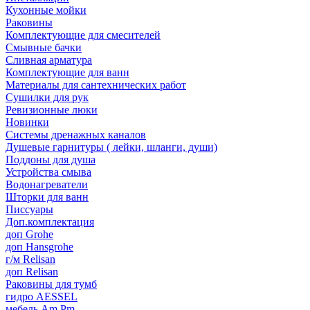
Кухонные мойки
Раковины
Комплектующие для смесителей
Смывные бачки
Сливная арматура
Комплектующие для ванн
Материалы для сантехнических работ
Сушилки для рук
Ревизионные люки
Новинки
Системы дренажных каналов
Душевые гарнитуры ( лейки, шланги, души)
Поддоны для душа
Устройства смыва
Водонагреватели
Шторки для ванн
Писсуары
Доп.комплектация
доп Grohe
доп Hansgrohe
г/м Relisan
доп Relisan
Раковины для тумб
гидро AESSEL
мебель Am.Pm