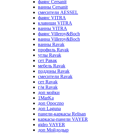
фаянс Cersanit
ванны Cersanit
смесители AESSEL
фаянс VITRA
клавиши VITRA
ванны VITRA
фаянс Villeroy&Boch
ванна Villeroy&Boch
ванны Ravak
профиль Ravak
углы Ravak
сет Равак
мебель Ravak
поддоны Ravak
смесители Ravak
сет Ravak
г/м Ravak
доп мойки
1MarKa
доп Opoczno
доп Laguna
панели-каркасы Relisan
каркасы-панели VAYER
gidro VAYER
доп Мойдодыр