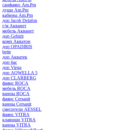
санфаянс Am.Pm
души Am.Pm
кабины Am.Pm
доп Jacob Delafon
г/м Акванет
мебель Акванет
доп Gebirit
комп Акватон
доп OPADIRIS
bette
доп Акватек
доп бас
доп Viega
доп AQWELLA 5
доп CLARBERG
фаянс ROCA
мебель ROCA
ванны ROCA
фаянс Cersanit
ванны Cersanit
смесители AESSEL
фаянс VITRA
клавиши VITRA
ванны VITRA