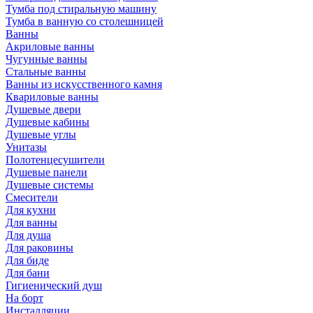
Тумба под стиральную машину
Тумба в ванную со столешницей
Ванны
Акриловые ванны
Чугунные ванны
Стальные ванны
Ванны из искусственного камня
Квариловые ванны
Душевые двери
Душевые кабины
Душевые углы
Унитазы
Полотенцесушители
Душевые панели
Душевые системы
Смесители
Для кухни
Для ванны
Для душа
Для раковины
Для биде
Для бани
Гигиенический душ
На борт
Инсталляции