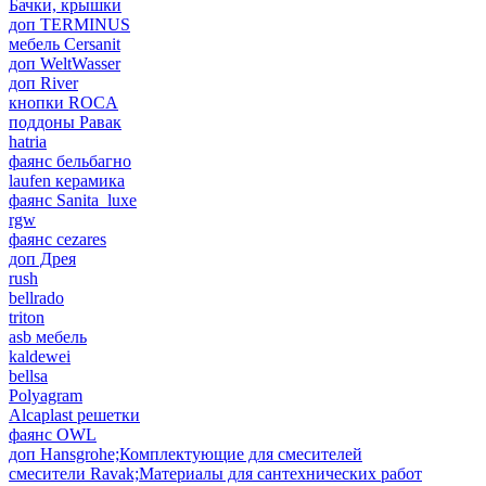
Бачки, крышки
доп TERMINUS
мебель Cersanit
доп WeltWasser
доп River
кнопки ROCA
поддоны Равак
hatria
фаянс бельбагно
laufen керамика
фаянс Sanita_luxe
rgw
фаянс cezares
доп Дрея
rush
bellrado
triton
asb мебель
kaldewei
bellsa
Polyagram
Alcaplast решетки
фаянс OWL
доп Hansgrohe;Комплектующие для смесителей
смесители Ravak;Материалы для сантехнических работ