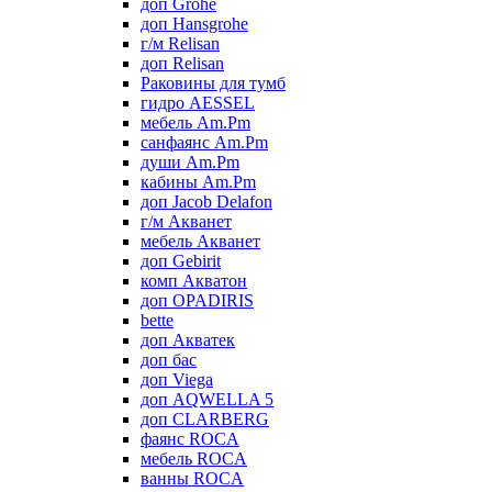
доп Grohe
доп Hansgrohe
г/м Relisan
доп Relisan
Раковины для тумб
гидро AESSEL
мебель Am.Pm
санфаянс Am.Pm
души Am.Pm
кабины Am.Pm
доп Jacob Delafon
г/м Акванет
мебель Акванет
доп Gebirit
комп Акватон
доп OPADIRIS
bette
доп Акватек
доп бас
доп Viega
доп AQWELLA 5
доп CLARBERG
фаянс ROCA
мебель ROCA
ванны ROCA