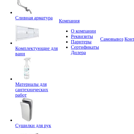
Сливная арматура
Компания
О компании
Реквизиты
Самовывоз
Кон
Парнтеры
Сертификаты
Комплектующие для
Дилера
ванн
Материалы для
сантехнических
работ
Сушилки для рук