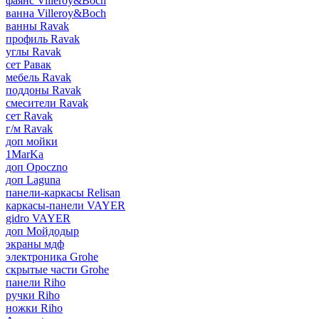
фаянс Villeroy&Boch
ванна Villeroy&Boch
ванны Ravak
профиль Ravak
углы Ravak
сет Равак
мебель Ravak
поддоны Ravak
смесители Ravak
сет Ravak
г/м Ravak
доп мойки
1MarKa
доп Opoczno
доп Laguna
панели-каркасы Relisan
каркасы-панели VAYER
gidro VAYER
доп Мойдодыр
экраны мдф
электроника Grohe
скрытые части Grohe
панели Riho
ручки Riho
ножки Riho