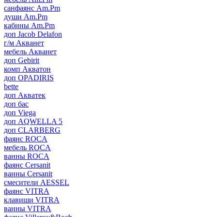
санфаянс Am.Pm
души Am.Pm
кабины Am.Pm
доп Jacob Delafon
г/м Акванет
мебель Акванет
доп Gebirit
комп Акватон
доп OPADIRIS
bette
доп Акватек
доп бас
доп Viega
доп AQWELLA 5
доп CLARBERG
фаянс ROCA
мебель ROCA
ванны ROCA
фаянс Cersanit
ванны Cersanit
смесители AESSEL
фаянс VITRA
клавиши VITRA
ванны VITRA