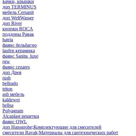
Бачки, крышки
доп TERMINUS
мебель Cersanit
доп WeltWasser
доп River
кнопки ROCA
поддоны Равак
hatria
фаянс бельбагно
laufen керамика
фаянс Sanita_luxe
rgw
фаянс cezares
доп Дрея
rush
bellrado
triton
asb мебель
kaldewei
bellsa
Polyagram
Alcaplast решетки
фаянс OWL
доп Hansgrohe;Комплектующие для смесителей
смесители Ravak;Материалы для сантехнических работ