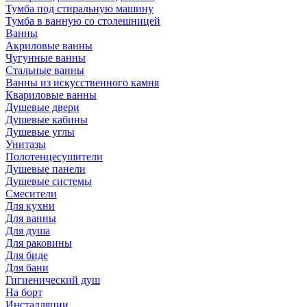
Тумба под стиральную машину
Тумба в ванную со столешницей
Ванны
Акриловые ванны
Чугунные ванны
Стальные ванны
Ванны из искусственного камня
Квариловые ванны
Душевые двери
Душевые кабины
Душевые углы
Унитазы
Полотенцесушители
Душевые панели
Душевые системы
Смесители
Для кухни
Для ванны
Для душа
Для раковины
Для биде
Для бани
Гигиенический душ
На борт
Инсталляции