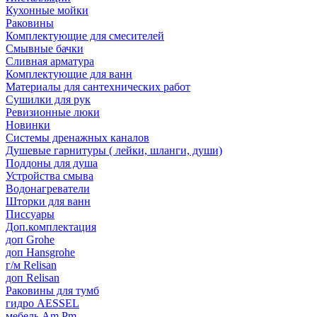
Кухонные мойки
Раковины
Комплектующие для смесителей
Смывные бачки
Сливная арматура
Комплектующие для ванн
Материалы для сантехнических работ
Сушилки для рук
Ревизионные люки
Новинки
Системы дренажных каналов
Душевые гарнитуры ( лейки, шланги, души)
Поддоны для душа
Устройства смыва
Водонагреватели
Шторки для ванн
Писсуары
Доп.комплектация
доп Grohe
доп Hansgrohe
г/м Relisan
доп Relisan
Раковины для тумб
гидро AESSEL
мебель Am.Pm