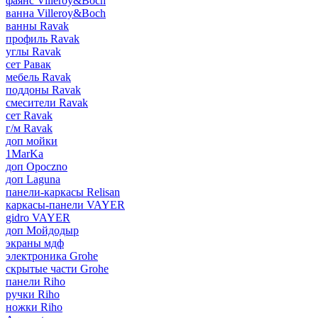
фаянс Villeroy&Boch
ванна Villeroy&Boch
ванны Ravak
профиль Ravak
углы Ravak
сет Равак
мебель Ravak
поддоны Ravak
смесители Ravak
сет Ravak
г/м Ravak
доп мойки
1MarKa
доп Opoczno
доп Laguna
панели-каркасы Relisan
каркасы-панели VAYER
gidro VAYER
доп Мойдодыр
экраны мдф
электроника Grohe
скрытые части Grohe
панели Riho
ручки Riho
ножки Riho