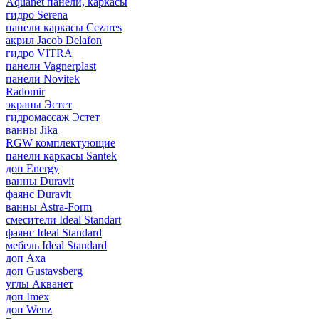
Aquanet панели, каркасы
гидро Serena
панели каркасы Cezares
акрил Jacob Delafon
гидро VITRA
панели Vagnerplast
панели Novitek
Radomir
экраны Эстет
гидромассаж Эстет
ванны Jika
RGW комплектующие
панели каркасы Santek
доп Energy
ванны Duravit
фаянс Duravit
ванны Astra-Form
смесители Ideal Standart
фаянс Ideal Standard
мебель Ideal Standard
доп Axa
доп Gustavsberg
углы Акванет
доп Imex
доп Wenz