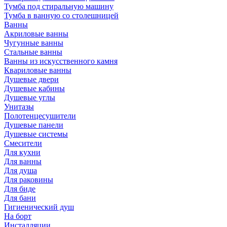
Тумба под стиральную машину
Тумба в ванную со столешницей
Ванны
Акриловые ванны
Чугунные ванны
Стальные ванны
Ванны из искусственного камня
Квариловые ванны
Душевые двери
Душевые кабины
Душевые углы
Унитазы
Полотенцесушители
Душевые панели
Душевые системы
Смесители
Для кухни
Для ванны
Для душа
Для раковины
Для биде
Для бани
Гигиенический душ
На борт
Инсталляции