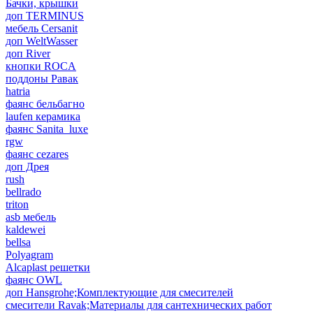
Бачки, крышки
доп TERMINUS
мебель Cersanit
доп WeltWasser
доп River
кнопки ROCA
поддоны Равак
hatria
фаянс бельбагно
laufen керамика
фаянс Sanita_luxe
rgw
фаянс cezares
доп Дрея
rush
bellrado
triton
asb мебель
kaldewei
bellsa
Polyagram
Alcaplast решетки
фаянс OWL
доп Hansgrohe;Комплектующие для смесителей
смесители Ravak;Материалы для сантехнических работ