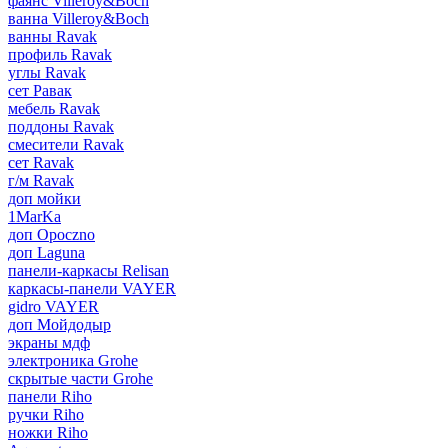
фаянс Villeroy&Boch
ванна Villeroy&Boch
ванны Ravak
профиль Ravak
углы Ravak
сет Равак
мебель Ravak
поддоны Ravak
смесители Ravak
сет Ravak
г/м Ravak
доп мойки
1MarKa
доп Opoczno
доп Laguna
панели-каркасы Relisan
каркасы-панели VAYER
gidro VAYER
доп Мойдодыр
экраны мдф
электроника Grohe
скрытые части Grohe
панели Riho
ручки Riho
ножки Riho