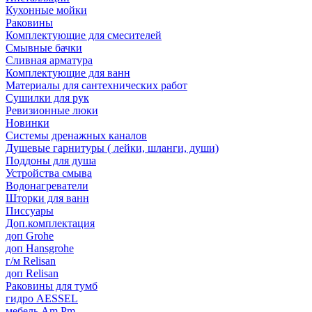
Кухонные мойки
Раковины
Комплектующие для смесителей
Смывные бачки
Сливная арматура
Комплектующие для ванн
Материалы для сантехнических работ
Сушилки для рук
Ревизионные люки
Новинки
Системы дренажных каналов
Душевые гарнитуры ( лейки, шланги, души)
Поддоны для душа
Устройства смыва
Водонагреватели
Шторки для ванн
Писсуары
Доп.комплектация
доп Grohe
доп Hansgrohe
г/м Relisan
доп Relisan
Раковины для тумб
гидро AESSEL
мебель Am.Pm