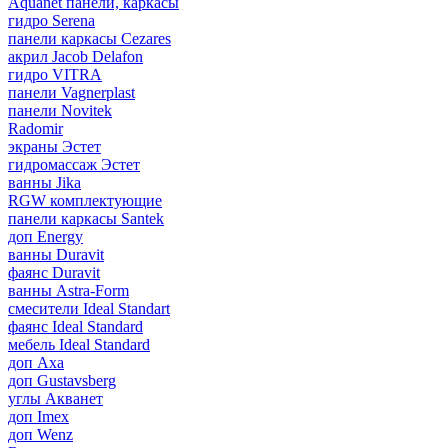
Aquanet панели, каркасы
гидро Serena
панели каркасы Cezares
акрил Jacob Delafon
гидро VITRA
панели Vagnerplast
панели Novitek
Radomir
экраны Эстет
гидромассаж Эстет
ванны Jika
RGW комплектующие
панели каркасы Santek
доп Energy
ванны Duravit
фаянс Duravit
ванны Astra-Form
смесители Ideal Standart
фаянс Ideal Standard
мебель Ideal Standard
доп Axa
доп Gustavsberg
углы Акванет
доп Imex
доп Wenz