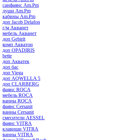
санфаянс Am.Pm
души Am.Pm
кабины Am.Pm
доп Jacob Delafon
г/м Акванет
мебель Акванет
доп Gebirit
комп Акватон
доп OPADIRIS
bette
доп Акватек
доп бас
доп Viega
доп AQWELLA 5
доп CLARBERG
фаянс ROCA
мебель ROCA
ванны ROCA
фаянс Cersanit
ванны Cersanit
смесители AESSEL
фаянс VITRA
клавиши VITRA
ванны VITRA