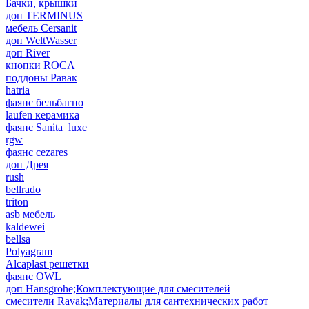
Бачки, крышки
доп TERMINUS
мебель Cersanit
доп WeltWasser
доп River
кнопки ROCA
поддоны Равак
hatria
фаянс бельбагно
laufen керамика
фаянс Sanita_luxe
rgw
фаянс cezares
доп Дрея
rush
bellrado
triton
asb мебель
kaldewei
bellsa
Polyagram
Alcaplast решетки
фаянс OWL
доп Hansgrohe;Комплектующие для смесителей
смесители Ravak;Материалы для сантехнических работ