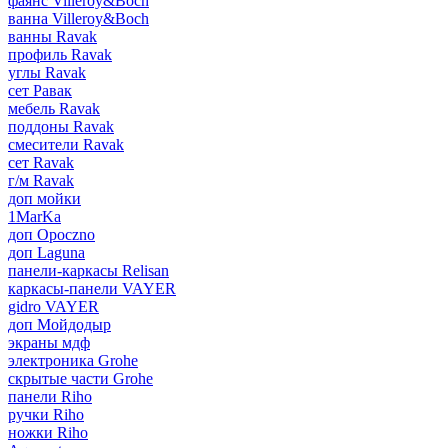
фаянс Villeroy&Boch
ванна Villeroy&Boch
ванны Ravak
профиль Ravak
углы Ravak
сет Равак
мебель Ravak
поддоны Ravak
смесители Ravak
сет Ravak
г/м Ravak
доп мойки
1MarKa
доп Opoczno
доп Laguna
панели-каркасы Relisan
каркасы-панели VAYER
gidro VAYER
доп Мойдодыр
экраны мдф
электроника Grohe
скрытые части Grohe
панели Riho
ручки Riho
ножки Riho