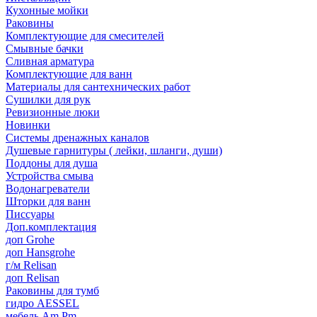
Кухонные мойки
Раковины
Комплектующие для смесителей
Смывные бачки
Сливная арматура
Комплектующие для ванн
Материалы для сантехнических работ
Сушилки для рук
Ревизионные люки
Новинки
Системы дренажных каналов
Душевые гарнитуры ( лейки, шланги, души)
Поддоны для душа
Устройства смыва
Водонагреватели
Шторки для ванн
Писсуары
Доп.комплектация
доп Grohe
доп Hansgrohe
г/м Relisan
доп Relisan
Раковины для тумб
гидро AESSEL
мебель Am.Pm