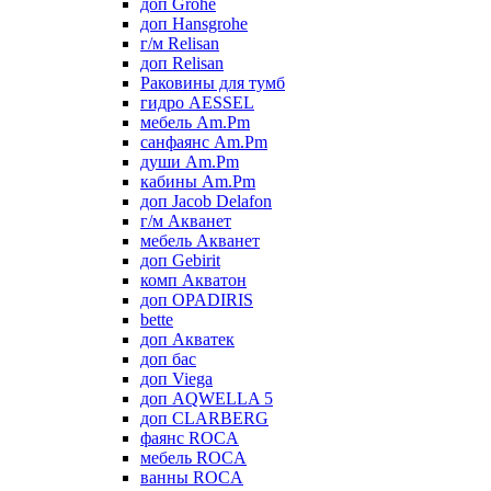
доп Grohe
доп Hansgrohe
г/м Relisan
доп Relisan
Раковины для тумб
гидро AESSEL
мебель Am.Pm
санфаянс Am.Pm
души Am.Pm
кабины Am.Pm
доп Jacob Delafon
г/м Акванет
мебель Акванет
доп Gebirit
комп Акватон
доп OPADIRIS
bette
доп Акватек
доп бас
доп Viega
доп AQWELLA 5
доп CLARBERG
фаянс ROCA
мебель ROCA
ванны ROCA