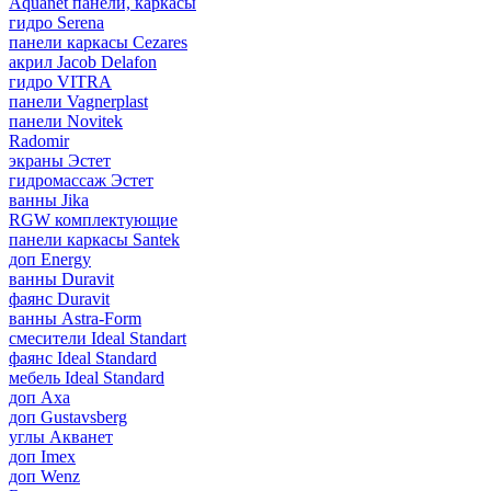
Aquanet панели, каркасы
гидро Serena
панели каркасы Cezares
акрил Jacob Delafon
гидро VITRA
панели Vagnerplast
панели Novitek
Radomir
экраны Эстет
гидромассаж Эстет
ванны Jika
RGW комплектующие
панели каркасы Santek
доп Energy
ванны Duravit
фаянс Duravit
ванны Astra-Form
смесители Ideal Standart
фаянс Ideal Standard
мебель Ideal Standard
доп Axa
доп Gustavsberg
углы Акванет
доп Imex
доп Wenz