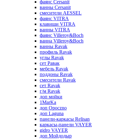
фаянс Cersanit
ванны Cersanit
смесители AESSEL
фаянс VITRA
клавиши VITRA
ванны VITRA
фаянс Villeroy&Boch
ванна Villeroy&Boch
ванны Ravak
профиль Ravak
углы Ravak
сет Равак
мебель Ravak
поддоны Ravak
смесители Ravak
сет Ravak
г/м Ravak
доп мойки
1MarKa
доп Opoczno
доп Laguna
панели-каркасы Relisan
каркасы-панели VAYER
gidro VAYER
доп Мойдодыр