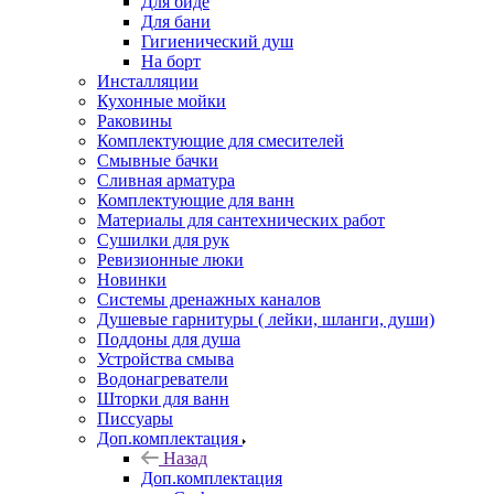
Для биде
Для бани
Гигиенический душ
На борт
Инсталляции
Кухонные мойки
Раковины
Комплектующие для смесителей
Смывные бачки
Сливная арматура
Комплектующие для ванн
Материалы для сантехнических работ
Сушилки для рук
Ревизионные люки
Новинки
Системы дренажных каналов
Душевые гарнитуры ( лейки, шланги, души)
Поддоны для душа
Устройства смыва
Водонагреватели
Шторки для ванн
Писсуары
Доп.комплектация
Назад
Доп.комплектация