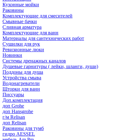
Кухонные мойки
Раковины
Комплектующие для смесителей
Смывные бачки
Сливная арматура
Комплектующие для ванн
Материалы для сантехнических работ
Сушилки для рук
Ревизионные люки
Новинки
Системы дренажных каналов
Душевые гарнитуры ( лейки, шланги, души)
Поддоны для душа
Устройства смыва
Водонагреватели
Шторки для ванн
Писсуары
Доп.комплектация
доп Grohe
доп Hansgrohe
г/м Relisan
доп Relisan
Раковины для тумб
гидро AESSEL
мебель Am.Pm