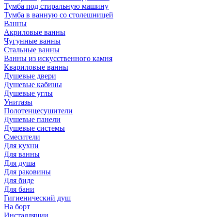
Тумба под стиральную машину
Тумба в ванную со столешницей
Ванны
Акриловые ванны
Чугунные ванны
Стальные ванны
Ванны из искусственного камня
Квариловые ванны
Душевые двери
Душевые кабины
Душевые углы
Унитазы
Полотенцесушители
Душевые панели
Душевые системы
Смесители
Для кухни
Для ванны
Для душа
Для раковины
Для биде
Для бани
Гигиенический душ
На борт
Инсталляции