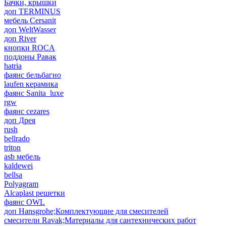
Бачки, крышки
доп TERMINUS
мебель Cersanit
доп WeltWasser
доп River
кнопки ROCA
поддоны Равак
hatria
фаянс бельбагно
laufen керамика
фаянс Sanita_luxe
rgw
фаянс cezares
доп Дрея
rush
bellrado
triton
asb мебель
kaldewei
bellsa
Polyagram
Alcaplast решетки
фаянс OWL
доп Hansgrohe;Комплектующие для смесителей
смесители Ravak;Материалы для сантехнических работ