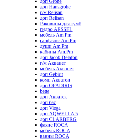
доп Grohe
доп Hansgrohe
г/м Relisan
доп Relisan
Раковины для тумб
гидро AESSEL
мебель Am.Pm
санфаянс Am.Pm
души Am.Pm
кабины Am.Pm
доп Jacob Delafon
г/м Акванет
мебель Акванет
доп Gebirit
комп Акватон
доп OPADIRIS
bette
доп Акватек
доп бас
доп Viega
доп AQWELLA 5
доп CLARBERG
фаянс ROCA
мебель ROCA
ванны ROCA