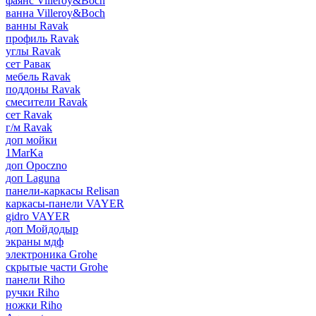
фаянс Villeroy&Boch
ванна Villeroy&Boch
ванны Ravak
профиль Ravak
углы Ravak
сет Равак
мебель Ravak
поддоны Ravak
смесители Ravak
сет Ravak
г/м Ravak
доп мойки
1MarKa
доп Opoczno
доп Laguna
панели-каркасы Relisan
каркасы-панели VAYER
gidro VAYER
доп Мойдодыр
экраны мдф
электроника Grohe
скрытые части Grohe
панели Riho
ручки Riho
ножки Riho