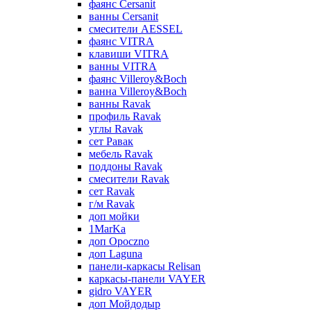
фаянс Cersanit
ванны Cersanit
смесители AESSEL
фаянс VITRA
клавиши VITRA
ванны VITRA
фаянс Villeroy&Boch
ванна Villeroy&Boch
ванны Ravak
профиль Ravak
углы Ravak
сет Равак
мебель Ravak
поддоны Ravak
смесители Ravak
сет Ravak
г/м Ravak
доп мойки
1MarKa
доп Opoczno
доп Laguna
панели-каркасы Relisan
каркасы-панели VAYER
gidro VAYER
доп Мойдодыр