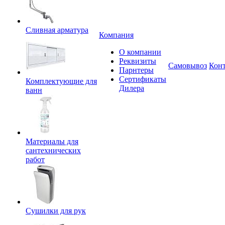
Сливная арматура
Компания
О компании
Реквизиты
Самовывоз
Кон
Парнтеры
Сертификаты
Комплектующие для
Дилера
ванн
Материалы для
сантехнических
работ
Сушилки для рук