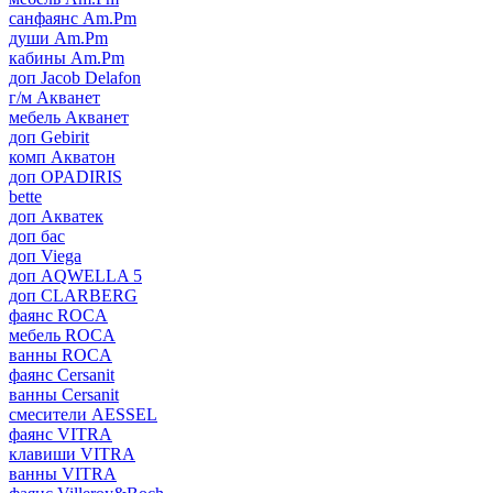
санфаянс Am.Pm
души Am.Pm
кабины Am.Pm
доп Jacob Delafon
г/м Акванет
мебель Акванет
доп Gebirit
комп Акватон
доп OPADIRIS
bette
доп Акватек
доп бас
доп Viega
доп AQWELLA 5
доп CLARBERG
фаянс ROCA
мебель ROCA
ванны ROCA
фаянс Cersanit
ванны Cersanit
смесители AESSEL
фаянс VITRA
клавиши VITRA
ванны VITRA