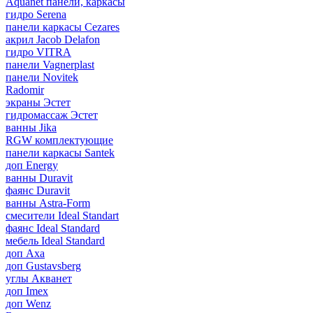
Aquanet панели, каркасы
гидро Serena
панели каркасы Cezares
акрил Jacob Delafon
гидро VITRA
панели Vagnerplast
панели Novitek
Radomir
экраны Эстет
гидромассаж Эстет
ванны Jika
RGW комплектующие
панели каркасы Santek
доп Energy
ванны Duravit
фаянс Duravit
ванны Astra-Form
смесители Ideal Standart
фаянс Ideal Standard
мебель Ideal Standard
доп Axa
доп Gustavsberg
углы Акванет
доп Imex
доп Wenz