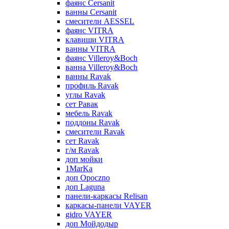
фаянс Cersanit
ванны Cersanit
смесители AESSEL
фаянс VITRA
клавиши VITRA
ванны VITRA
фаянс Villeroy&Boch
ванна Villeroy&Boch
ванны Ravak
профиль Ravak
углы Ravak
сет Равак
мебель Ravak
поддоны Ravak
смесители Ravak
сет Ravak
г/м Ravak
доп мойки
1MarKa
доп Opoczno
доп Laguna
панели-каркасы Relisan
каркасы-панели VAYER
gidro VAYER
доп Мойдодыр