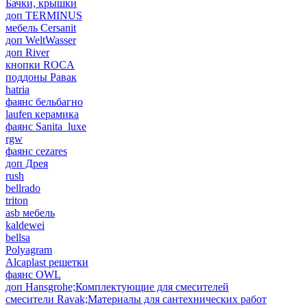
Бачки, крышки
доп TERMINUS
мебель Cersanit
доп WeltWasser
доп River
кнопки ROCA
поддоны Равак
hatria
фаянс бельбагно
laufen керамика
фаянс Sanita_luxe
rgw
фаянс cezares
доп Дрея
rush
bellrado
triton
asb мебель
kaldewei
bellsa
Polyagram
Alcaplast решетки
фаянс OWL
доп Hansgrohe;Комплектующие для смесителей
смесители Ravak;Материалы для сантехнических работ