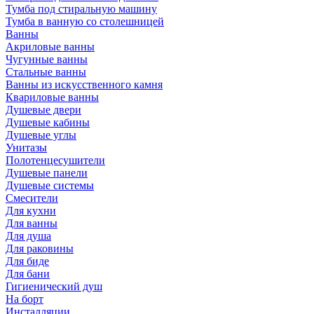
Тумба под стиральную машину
Тумба в ванную со столешницей
Ванны
Акриловые ванны
Чугунные ванны
Стальные ванны
Ванны из искусственного камня
Квариловые ванны
Душевые двери
Душевые кабины
Душевые углы
Унитазы
Полотенцесушители
Душевые панели
Душевые системы
Смесители
Для кухни
Для ванны
Для душа
Для раковины
Для биде
Для бани
Гигиенический душ
На борт
Инсталляции