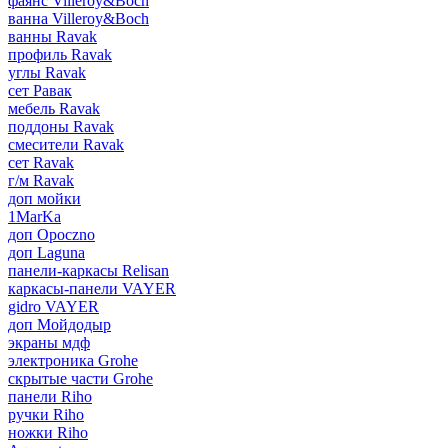
фаянс Villeroy&Boch
ванна Villeroy&Boch
ванны Ravak
профиль Ravak
углы Ravak
сет Равак
мебель Ravak
поддоны Ravak
смесители Ravak
сет Ravak
г/м Ravak
доп мойки
1MarKa
доп Opoczno
доп Laguna
панели-каркасы Relisan
каркасы-панели VAYER
gidro VAYER
доп Мойдодыр
экраны мдф
электроника Grohe
скрытые части Grohe
панели Riho
ручки Riho
ножки Riho