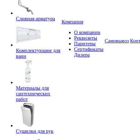
Сливная арматура
Компания
О компании
Реквизиты
Самовывоз
Кон
Парнтеры
Сертификаты
Комплектующие для
Дилера
ванн
Материалы для
сантехнических
работ
Сушилки для рук