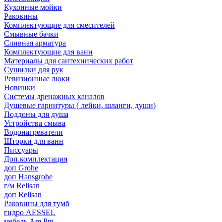
Кухонные мойки
Раковины
Комплектующие для смесителей
Смывные бачки
Сливная арматура
Комплектующие для ванн
Материалы для сантехнических работ
Сушилки для рук
Ревизионные люки
Новинки
Системы дренажных каналов
Душевые гарнитуры ( лейки, шланги, души)
Поддоны для душа
Устройства смыва
Водонагреватели
Шторки для ванн
Писсуары
Доп.комплектация
доп Grohe
доп Hansgrohe
г/м Relisan
доп Relisan
Раковины для тумб
гидро AESSEL
мебель Am.Pm