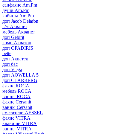
санфаянс Am.Pm
души Am.Pm
кабины Am.Pm
доп Jacob Delafon
г/м Акванет
мебель Акванет
доп Gebirit
комп Акватон
доп OPADIRIS
bette
доп Акватек
доп бас
доп Viega
доп AQWELLA 5
доп CLARBERG
фаянс ROCA
мебель ROCA
ванны ROCA
фаянс Cersanit
ванны Cersanit
смесители AESSEL
фаянс VITRA
клавиши VITRA
ванны VITRA