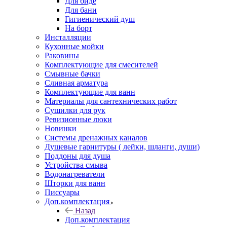
Для биде
Для бани
Гигиенический душ
На борт
Инсталляции
Кухонные мойки
Раковины
Комплектующие для смесителей
Смывные бачки
Сливная арматура
Комплектующие для ванн
Материалы для сантехнических работ
Сушилки для рук
Ревизионные люки
Новинки
Системы дренажных каналов
Душевые гарнитуры ( лейки, шланги, души)
Поддоны для душа
Устройства смыва
Водонагреватели
Шторки для ванн
Писсуары
Доп.комплектация
Назад
Доп.комплектация