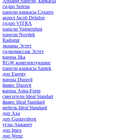
Aquanet панели, каркасы
гидро Serena
панели каркасы Cezares
акрил Jacob Delafon
гидро VITRA
панели Vagnerplast
панели Novitek
Radomir
экраны Эстет
гидромассаж Эстет
ванны Jika
RGW комплектующие
панели каркасы Santek
доп Energy
ванны Duravit
фаянс Duravit
ванны Astra-Form
смесители Ideal Standart
фаянс Ideal Standard
мебель Ideal Standard
доп Axa
доп Gustavsberg
углы Акванет
доп Imex
доп Wenz