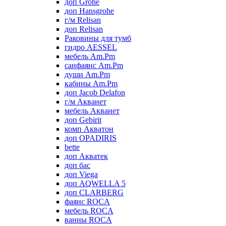
доп Grohe
доп Hansgrohe
г/м Relisan
доп Relisan
Раковины для тумб
гидро AESSEL
мебель Am.Pm
санфаянс Am.Pm
души Am.Pm
кабины Am.Pm
доп Jacob Delafon
г/м Акванет
мебель Акванет
доп Gebirit
комп Акватон
доп OPADIRIS
bette
доп Акватек
доп бас
доп Viega
доп AQWELLA 5
доп CLARBERG
фаянс ROCA
мебель ROCA
ванны ROCA