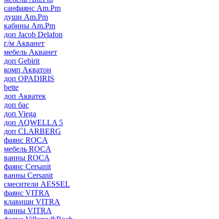
санфаянс Am.Pm
души Am.Pm
кабины Am.Pm
доп Jacob Delafon
г/м Акванет
мебель Акванет
доп Gebirit
комп Акватон
доп OPADIRIS
bette
доп Акватек
доп бас
доп Viega
доп AQWELLA 5
доп CLARBERG
фаянс ROCA
мебель ROCA
ванны ROCA
фаянс Cersanit
ванны Cersanit
смесители AESSEL
фаянс VITRA
клавиши VITRA
ванны VITRA