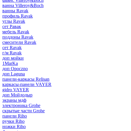
фаянс Villeroy&Boch
ванна Villeroy&Boch
ванны Ravak
профиль Ravak
углы Ravak
сет Равак
мебель Ravak
поддоны Ravak
смесители Ravak
сет Ravak
г/м Ravak
доп мойки
1MarKa
доп Opoczno
доп Laguna
панели-каркасы Relisan
каркасы-панели VAYER
gidro VAYER
доп Мойдодыр
экраны мдф
электроника Grohe
скрытые части Grohe
панели Riho
ручки Riho
ножки Riho