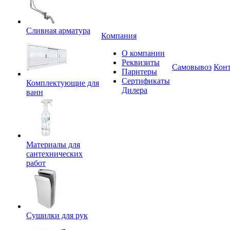
Сливная арматура
Компания
О компании
Реквизиты
Самовывоз
Кон
Парнтеры
Сертификаты
Комплектующие для
Дилера
ванн
Материалы для
сантехнических
работ
Сушилки для рук