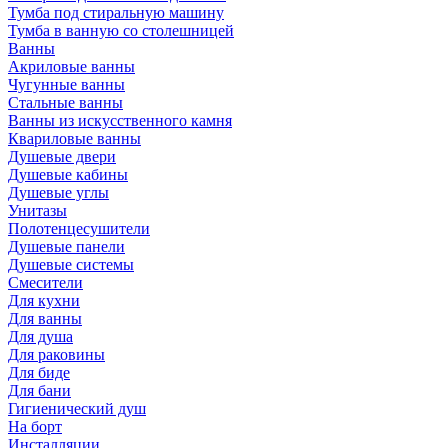
Тумба под стиральную машину
Тумба в ванную со столешницей
Ванны
Акриловые ванны
Чугунные ванны
Стальные ванны
Ванны из искусственного камня
Квариловые ванны
Душевые двери
Душевые кабины
Душевые углы
Унитазы
Полотенцесушители
Душевые панели
Душевые системы
Смесители
Для кухни
Для ванны
Для душа
Для раковины
Для биде
Для бани
Гигиенический душ
На борт
Инсталляции