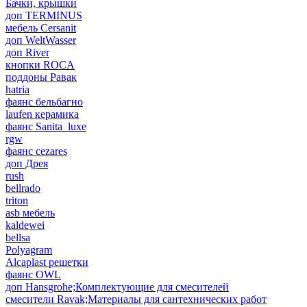
Бачки, крышки
доп TERMINUS
мебель Cersanit
доп WeltWasser
доп River
кнопки ROCA
поддоны Равак
hatria
фаянс бельбагно
laufen керамика
фаянс Sanita_luxe
rgw
фаянс cezares
доп Дрея
rush
bellrado
triton
asb мебель
kaldewei
bellsa
Polyagram
Alcaplast решетки
фаянс OWL
доп Hansgrohe;Комплектующие для смесителей
смесители Ravak;Материалы для сантехнических работ