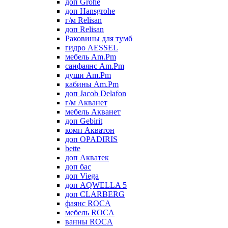
доп Grohe
доп Hansgrohe
г/м Relisan
доп Relisan
Раковины для тумб
гидро AESSEL
мебель Am.Pm
санфаянс Am.Pm
души Am.Pm
кабины Am.Pm
доп Jacob Delafon
г/м Акванет
мебель Акванет
доп Gebirit
комп Акватон
доп OPADIRIS
bette
доп Акватек
доп бас
доп Viega
доп AQWELLA 5
доп CLARBERG
фаянс ROCA
мебель ROCA
ванны ROCA