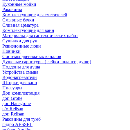
Кухонные мойки
Раковины
Комплектующие для смесителей
Смывные бачки
Сливная арматура
Комплектующие для ванн
Материалы для сантехнических работ
Сушилки для рук
Ревизионные люки
Новинки
Системы дренажных каналов
Душевые гарнитуры ( лейки, шланги, души)
Поддоны для душа
Устройства смыва
Водонагреватели
Шторки для ванн
Писсуары
Доп.комплектация
доп Grohe
доп Hansgrohe
г/м Relisan
доп Relisan
Раковины для тумб
гидро AESSEL
мебель Am.Pm