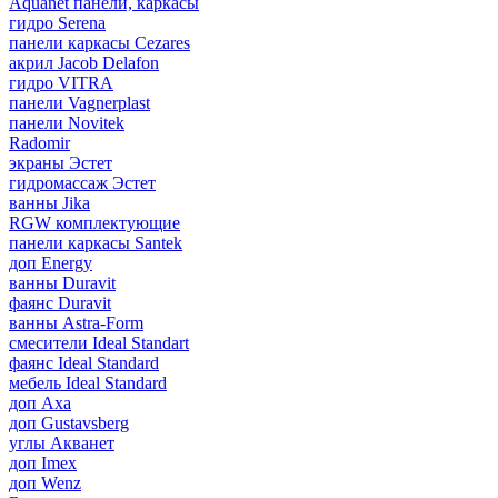
Aquanet панели, каркасы
гидро Serena
панели каркасы Cezares
акрил Jacob Delafon
гидро VITRA
панели Vagnerplast
панели Novitek
Radomir
экраны Эстет
гидромассаж Эстет
ванны Jika
RGW комплектующие
панели каркасы Santek
доп Energy
ванны Duravit
фаянс Duravit
ванны Astra-Form
смесители Ideal Standart
фаянс Ideal Standard
мебель Ideal Standard
доп Axa
доп Gustavsberg
углы Акванет
доп Imex
доп Wenz