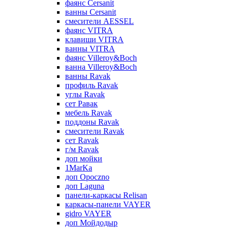
фаянс Cersanit
ванны Cersanit
смесители AESSEL
фаянс VITRA
клавиши VITRA
ванны VITRA
фаянс Villeroy&Boch
ванна Villeroy&Boch
ванны Ravak
профиль Ravak
углы Ravak
сет Равак
мебель Ravak
поддоны Ravak
смесители Ravak
сет Ravak
г/м Ravak
доп мойки
1MarKa
доп Opoczno
доп Laguna
панели-каркасы Relisan
каркасы-панели VAYER
gidro VAYER
доп Мойдодыр