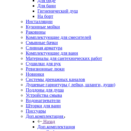
Для биде
Для бани
Гигиенический душ
На борт
Инсталляции
Кухонные мойки
Раковины
Комплектующие для смесителей
Смывные бачки
Сливная арматура
Комплектующие для ванн
Материалы для сантехнических работ
Сушилки для рук
Ревизионные люки
Новинки
Системы дренажных каналов
Душевые гарнитуры ( лейки, шланги, души)
Поддоны для душа
Устройства смыва
Водонагреватели
Шторки для ванн
Писсуары
Доп.комплектация
Назад
Доп.комплектация