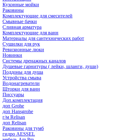
Кухонные мойки
Раковины
Комплектующие для смесителей
Смывные бачки
Сливная арматура
Комплектующие для ванн
Материалы для сантехнических работ
Сушилки для рук
Ревизионные люки
Новинки
Системы дренажных каналов
Душевые гарнитуры ( лейки, шланги, души)
Поддоны для душа
Устройства смыва
Водонагреватели
Шторки для ванн
Писсуары
Доп.комплектация
доп Grohe
доп Hansgrohe
г/м Relisan
доп Relisan
Раковины для тумб
гидро AESSEL
мебель Am.Pm