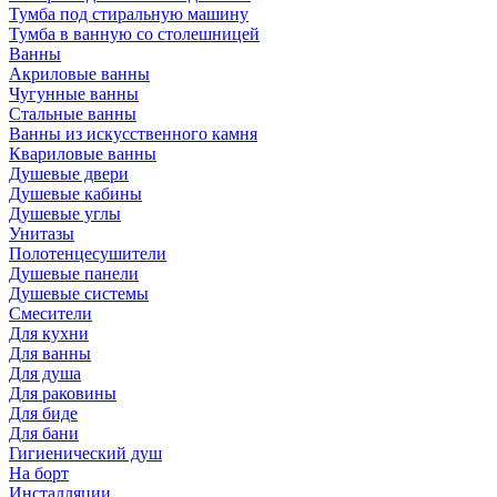
Тумба под стиральную машину
Тумба в ванную со столешницей
Ванны
Акриловые ванны
Чугунные ванны
Стальные ванны
Ванны из искусственного камня
Квариловые ванны
Душевые двери
Душевые кабины
Душевые углы
Унитазы
Полотенцесушители
Душевые панели
Душевые системы
Смесители
Для кухни
Для ванны
Для душа
Для раковины
Для биде
Для бани
Гигиенический душ
На борт
Инсталляции