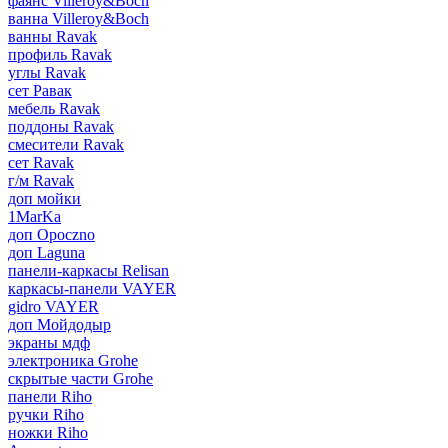
фаянс Villeroy&Boch
ванна Villeroy&Boch
ванны Ravak
профиль Ravak
углы Ravak
сет Равак
мебель Ravak
поддоны Ravak
смесители Ravak
сет Ravak
г/м Ravak
доп мойки
1MarKa
доп Opoczno
доп Laguna
панели-каркасы Relisan
каркасы-панели VAYER
gidro VAYER
доп Мойдодыр
экраны мдф
электроника Grohe
скрытые части Grohe
панели Riho
ручки Riho
ножки Riho