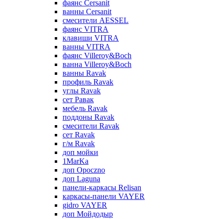
фаянс Cersanit
ванны Cersanit
смесители AESSEL
фаянс VITRA
клавиши VITRA
ванны VITRA
фаянс Villeroy&Boch
ванна Villeroy&Boch
ванны Ravak
профиль Ravak
углы Ravak
сет Равак
мебель Ravak
поддоны Ravak
смесители Ravak
сет Ravak
г/м Ravak
доп мойки
1MarKa
доп Opoczno
доп Laguna
панели-каркасы Relisan
каркасы-панели VAYER
gidro VAYER
доп Мойдодыр