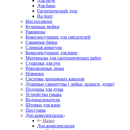
Для биде
Для бани
Гигиенический душ
На борт
Инсталляции
Кухонные мойки
Раковины
Комплектующие для смесителей
Смывные бачки
Сливная арматура
Комплектующие для ванн
Материалы для сантехнических работ
Сушилки для рук
Ревизионные люки
Новинки
Системы дренажных каналов
Душевые гарнитуры ( лейки, шланги, души)
Поддоны для душа
Устройства смыва
Водонагреватели
Шторки для ванн
Писсуары
Доп.комплектация
Назад
Доп.комплектация