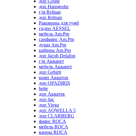
доп Grohe
доп Hansgrohe
г/м Relisan
доп Relisan
Раковины для тумб
гидро AESSEL
мебель Am.Pm
санфаянс Am.Pm
души Am.Pm
кабины Am.Pm
доп Jacob Delafon
г/м Акванет
мебель Акванет
доп Gebirit
комп Акватон
доп OPADIRIS
bette
доп Акватек
доп бас
доп Viega
доп AQWELLA 5
доп CLARBERG
фаянс ROCA
мебель ROCA
ванны ROCA