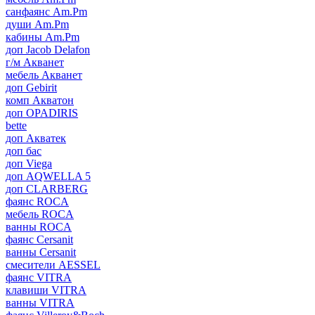
санфаянс Am.Pm
души Am.Pm
кабины Am.Pm
доп Jacob Delafon
г/м Акванет
мебель Акванет
доп Gebirit
комп Акватон
доп OPADIRIS
bette
доп Акватек
доп бас
доп Viega
доп AQWELLA 5
доп CLARBERG
фаянс ROCA
мебель ROCA
ванны ROCA
фаянс Cersanit
ванны Cersanit
смесители AESSEL
фаянс VITRA
клавиши VITRA
ванны VITRA