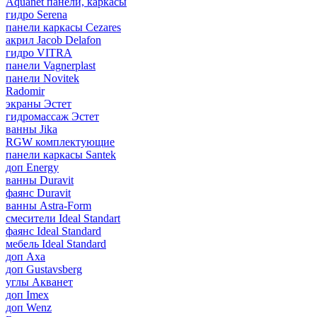
Aquanet панели, каркасы
гидро Serena
панели каркасы Cezares
акрил Jacob Delafon
гидро VITRA
панели Vagnerplast
панели Novitek
Radomir
экраны Эстет
гидромассаж Эстет
ванны Jika
RGW комплектующие
панели каркасы Santek
доп Energy
ванны Duravit
фаянс Duravit
ванны Astra-Form
смесители Ideal Standart
фаянс Ideal Standard
мебель Ideal Standard
доп Axa
доп Gustavsberg
углы Акванет
доп Imex
доп Wenz