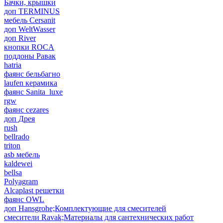
Бачки, крышки
доп TERMINUS
мебель Cersanit
доп WeltWasser
доп River
кнопки ROCA
поддоны Равак
hatria
фаянс бельбагно
laufen керамика
фаянс Sanita_luxe
rgw
фаянс cezares
доп Дрея
rush
bellrado
triton
asb мебель
kaldewei
bellsa
Polyagram
Alcaplast решетки
фаянс OWL
доп Hansgrohe;Комплектующие для смесителей
смесители Ravak;Материалы для сантехнических работ