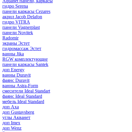
Aquanet панели, каркасы
гидро Serena
панели каркасы Cezares
акрил Jacob Delafon
гидро VITRA
панели Vagnerplast
панели Novitek
Radomir
экраны Эстет
гидромассаж Эстет
ванны Jika
RGW комплектующие
панели каркасы Santek
доп Energy
ванны Duravit
фаянс Duravit
ванны Astra-Form
смесители Ideal Standart
фаянс Ideal Standard
мебель Ideal Standard
доп Axa
доп Gustavsberg
углы Акванет
доп Imex
доп Wenz