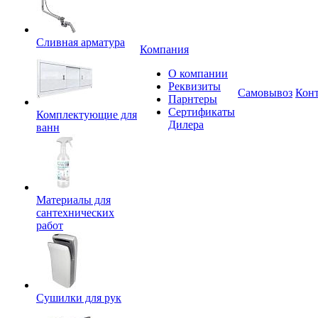
Сливная арматура
Компания
О компании
Реквизиты
Самовывоз
Кон
Парнтеры
Сертификаты
Комплектующие для
Дилера
ванн
Материалы для
сантехнических
работ
Сушилки для рук