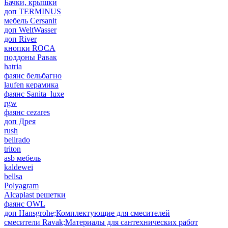
Бачки, крышки
доп TERMINUS
мебель Cersanit
доп WeltWasser
доп River
кнопки ROCA
поддоны Равак
hatria
фаянс бельбагно
laufen керамика
фаянс Sanita_luxe
rgw
фаянс cezares
доп Дрея
rush
bellrado
triton
asb мебель
kaldewei
bellsa
Polyagram
Alcaplast решетки
фаянс OWL
доп Hansgrohe;Комплектующие для смесителей
смесители Ravak;Материалы для сантехнических работ