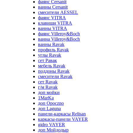
фаянс Cersanit
ванны Cersanit
смесители AESSEL
фаянс VITRA
клавиши VITRA
ванны VITRA
фаянс Villeroy&Boch
ванна Villeroy&Boch
ванны Ravak
профиль Ravak
углы Ravak
сет Равак
мебель Ravak
поддоны Ravak
смесители Ravak
сет Ravak
г/м Ravak
доп мойки
1MarKa
доп Opoczno
доп Laguna
панели-каркасы Relisan
каркасы-панели VAYER
gidro VAYER
доп Мойдодыр