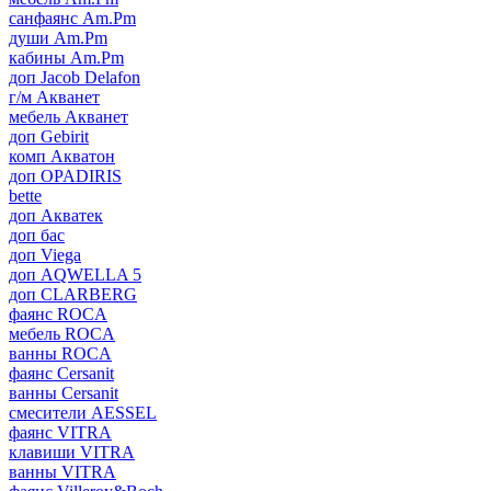
санфаянс Am.Pm
души Am.Pm
кабины Am.Pm
доп Jacob Delafon
г/м Акванет
мебель Акванет
доп Gebirit
комп Акватон
доп OPADIRIS
bette
доп Акватек
доп бас
доп Viega
доп AQWELLA 5
доп CLARBERG
фаянс ROCA
мебель ROCA
ванны ROCA
фаянс Cersanit
ванны Cersanit
смесители AESSEL
фаянс VITRA
клавиши VITRA
ванны VITRA