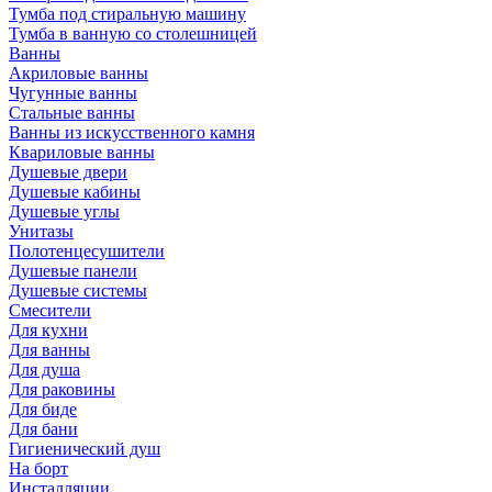
Тумба под стиральную машину
Тумба в ванную со столешницей
Ванны
Акриловые ванны
Чугунные ванны
Стальные ванны
Ванны из искусственного камня
Квариловые ванны
Душевые двери
Душевые кабины
Душевые углы
Унитазы
Полотенцесушители
Душевые панели
Душевые системы
Смесители
Для кухни
Для ванны
Для душа
Для раковины
Для биде
Для бани
Гигиенический душ
На борт
Инсталляции