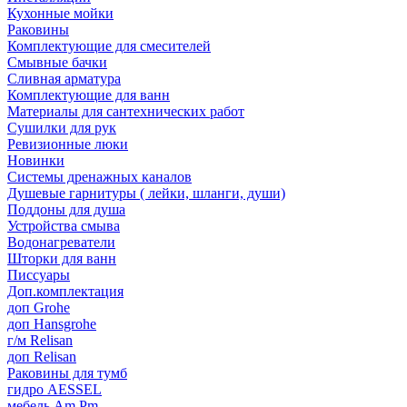
Кухонные мойки
Раковины
Комплектующие для смесителей
Смывные бачки
Сливная арматура
Комплектующие для ванн
Материалы для сантехнических работ
Сушилки для рук
Ревизионные люки
Новинки
Системы дренажных каналов
Душевые гарнитуры ( лейки, шланги, души)
Поддоны для душа
Устройства смыва
Водонагреватели
Шторки для ванн
Писсуары
Доп.комплектация
доп Grohe
доп Hansgrohe
г/м Relisan
доп Relisan
Раковины для тумб
гидро AESSEL
мебель Am.Pm