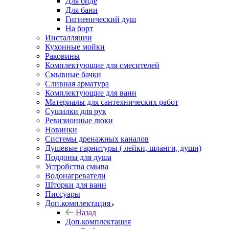
Для биде
Для бани
Гигиенический душ
На борт
Инсталляции
Кухонные мойки
Раковины
Комплектующие для смесителей
Смывные бачки
Сливная арматура
Комплектующие для ванн
Материалы для сантехнических работ
Сушилки для рук
Ревизионные люки
Новинки
Системы дренажных каналов
Душевые гарнитуры ( лейки, шланги, души)
Поддоны для душа
Устройства смыва
Водонагреватели
Шторки для ванн
Писсуары
Доп.комплектация
Назад
Доп.комплектация