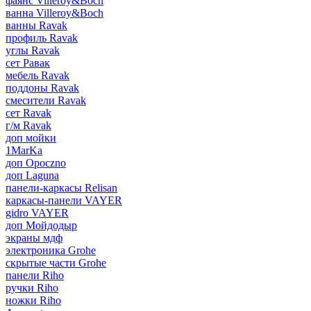
фаянс Villeroy&Boch
ванна Villeroy&Boch
ванны Ravak
профиль Ravak
углы Ravak
сет Равак
мебель Ravak
поддоны Ravak
смесители Ravak
сет Ravak
г/м Ravak
доп мойки
1MarKa
доп Opoczno
доп Laguna
панели-каркасы Relisan
каркасы-панели VAYER
gidro VAYER
доп Мойдодыр
экраны мдф
электроника Grohe
скрытые части Grohe
панели Riho
ручки Riho
ножки Riho