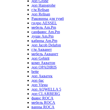
доп Grohe
доп Hansgrohe
г/м Relisan
доп Relisan
Раковины для тумб
гидро AESSEL
мебель Am.Pm
санфаянс Am.Pm
души Am.Pm
кабины Am.Pm
доп Jacob Delafon
г/м Акванет
мебель Акванет
доп Gebirit
комп Акватон
доп OPADIRIS
bette
доп Акватек
доп бас
доп Viega
доп AQWELLA 5
доп CLARBERG
фаянс ROCA
мебель ROCA
ванны ROCA