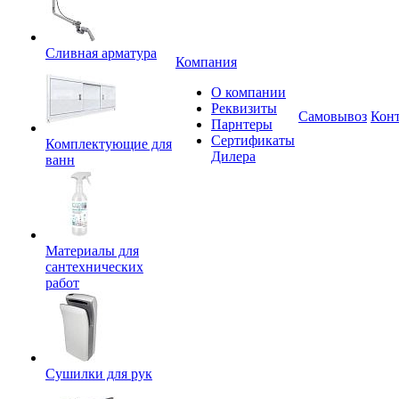
Сливная арматура
Компания
О компании
Реквизиты
Самовывоз
Кон
Парнтеры
Сертификаты
Комплектующие для
Дилера
ванн
Материалы для
сантехнических
работ
Сушилки для рук