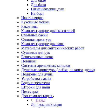
Для биде
Для бани
Гигиенический душ
На борт
Инсталляции
Кухонные мойки
Раковины
Комплектующие для смесителей
Смывные бачки
Сливная арматура
Комплектующие для ванн
Материалы для сантехнических работ
Сушилки для рук
Ревизионные люки
Новинки
Системы дренажных каналов
Душевые гарнитуры ( лейки, шланги, души)
Поддоны для душа
Устройства смыва
Водонагреватели
Шторки для ванн
Писсуары
Доп.комплектация
Назад
Доп.комплектация