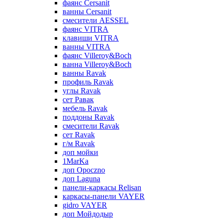
фаянс Cersanit
ванны Cersanit
смесители AESSEL
фаянс VITRA
клавиши VITRA
ванны VITRA
фаянс Villeroy&Boch
ванна Villeroy&Boch
ванны Ravak
профиль Ravak
углы Ravak
сет Равак
мебель Ravak
поддоны Ravak
смесители Ravak
сет Ravak
г/м Ravak
доп мойки
1MarKa
доп Opoczno
доп Laguna
панели-каркасы Relisan
каркасы-панели VAYER
gidro VAYER
доп Мойдодыр