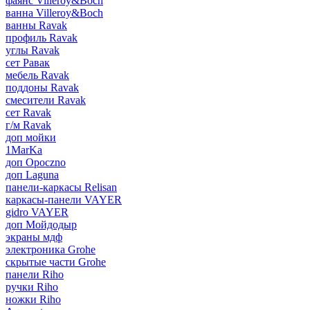
фаянс Villeroy&Boch
ванна Villeroy&Boch
ванны Ravak
профиль Ravak
углы Ravak
сет Равак
мебель Ravak
поддоны Ravak
смесители Ravak
сет Ravak
г/м Ravak
доп мойки
1MarKa
доп Opoczno
доп Laguna
панели-каркасы Relisan
каркасы-панели VAYER
gidro VAYER
доп Мойдодыр
экраны мдф
электроника Grohe
скрытые части Grohe
панели Riho
ручки Riho
ножки Riho