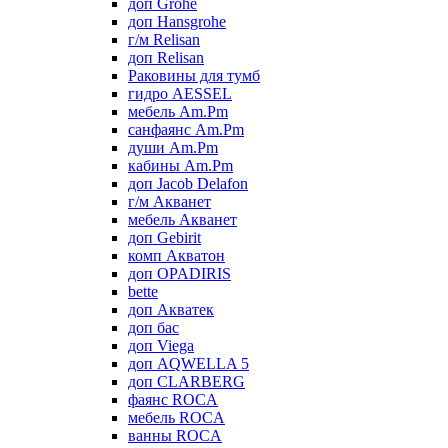
доп Grohe
доп Hansgrohe
г/м Relisan
доп Relisan
Раковины для тумб
гидро AESSEL
мебель Am.Pm
санфаянс Am.Pm
души Am.Pm
кабины Am.Pm
доп Jacob Delafon
г/м Акванет
мебель Акванет
доп Gebirit
комп Акватон
доп OPADIRIS
bette
доп Акватек
доп бас
доп Viega
доп AQWELLA 5
доп CLARBERG
фаянс ROCA
мебель ROCA
ванны ROCA