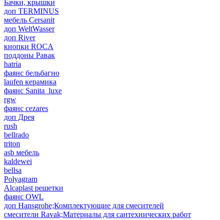
Бачки, крышки
доп TERMINUS
мебель Cersanit
доп WeltWasser
доп River
кнопки ROCA
поддоны Равак
hatria
фаянс бельбагно
laufen керамика
фаянс Sanita_luxe
rgw
фаянс cezares
доп Дрея
rush
bellrado
triton
asb мебель
kaldewei
bellsa
Polyagram
Alcaplast решетки
фаянс OWL
доп Hansgrohe;Комплектующие для смесителей
смесители Ravak;Материалы для сантехнических работ