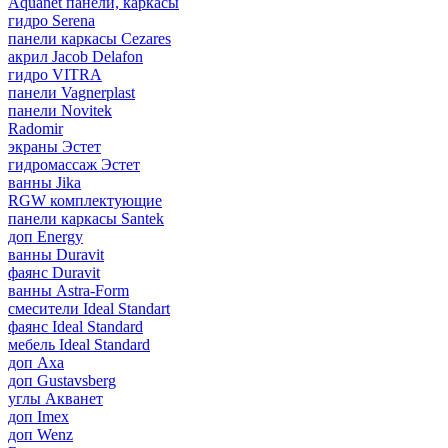
Aquanet панели, каркасы
гидро Serena
панели каркасы Cezares
акрил Jacob Delafon
гидро VITRA
панели Vagnerplast
панели Novitek
Radomir
экраны Эстет
гидромассаж Эстет
ванны Jika
RGW комплектующие
панели каркасы Santek
доп Energy
ванны Duravit
фаянс Duravit
ванны Astra-Form
смесители Ideal Standart
фаянс Ideal Standard
мебель Ideal Standard
доп Axa
доп Gustavsberg
углы Акванет
доп Imex
доп Wenz