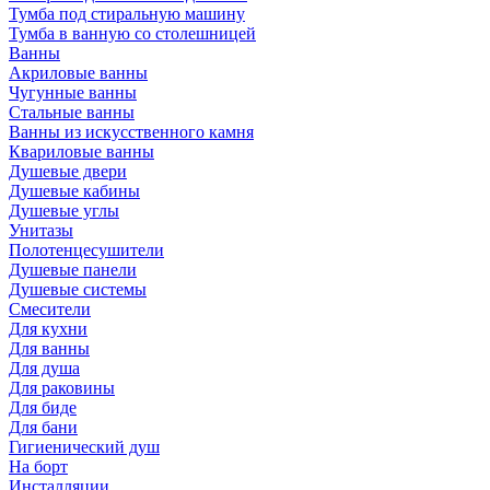
Тумба под стиральную машину
Тумба в ванную со столешницей
Ванны
Акриловые ванны
Чугунные ванны
Стальные ванны
Ванны из искусственного камня
Квариловые ванны
Душевые двери
Душевые кабины
Душевые углы
Унитазы
Полотенцесушители
Душевые панели
Душевые системы
Смесители
Для кухни
Для ванны
Для душа
Для раковины
Для биде
Для бани
Гигиенический душ
На борт
Инсталляции