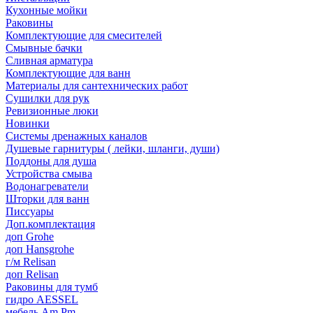
Кухонные мойки
Раковины
Комплектующие для смесителей
Смывные бачки
Сливная арматура
Комплектующие для ванн
Материалы для сантехнических работ
Сушилки для рук
Ревизионные люки
Новинки
Системы дренажных каналов
Душевые гарнитуры ( лейки, шланги, души)
Поддоны для душа
Устройства смыва
Водонагреватели
Шторки для ванн
Писсуары
Доп.комплектация
доп Grohe
доп Hansgrohe
г/м Relisan
доп Relisan
Раковины для тумб
гидро AESSEL
мебель Am.Pm