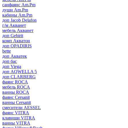
санфаянс Am.Pm
души Am.Pm
кабины Am.Pm
доп Jacob Delafon
г/м Акванет
мебель Акванет
доп Gebirit
комп Акватон
доп OPADIRIS
bette
доп Акватек
доп бас
доп Viega
доп AQWELLA 5
доп CLARBERG
фаянс ROCA
мебель ROCA
ванны ROCA
фаянс Cersanit
ванны Cersanit
смесители AESSEL
фаянс VITRA
клавиши VITRA
ванны VITRA