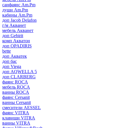
санфаянс Am.Pm
души Am.Pm
кабины Am.Pm
доп Jacob Delafon
г/м Акванет
мебель Акванет
доп Gebirit
комп Акватон
доп OPADIRIS
bette
доп Акватек
доп бас
доп Viega
доп AQWELLA 5
доп CLARBERG
фаянс ROCA
мебель ROCA
ванны ROCA
фаянс Cersanit
ванны Cersanit
смесители AESSEL
фаянс VITRA
клавиши VITRA
ванны VITRA