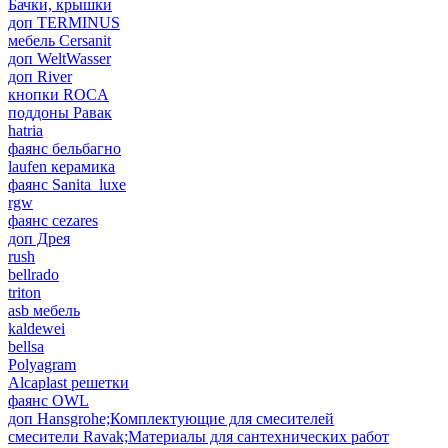
Бачки, крышки
доп TERMINUS
мебель Cersanit
доп WeltWasser
доп River
кнопки ROCA
поддоны Равак
hatria
фаянс бельбагно
laufen керамика
фаянс Sanita_luxe
rgw
фаянс cezares
доп Дрея
rush
bellrado
triton
asb мебель
kaldewei
bellsa
Polyagram
Alcaplast решетки
фаянс OWL
доп Hansgrohe;Комплектующие для смесителей
смесители Ravak;Материалы для сантехнических работ