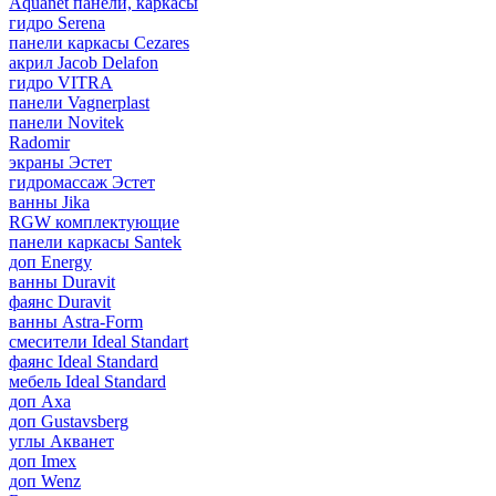
Aquanet панели, каркасы
гидро Serena
панели каркасы Cezares
акрил Jacob Delafon
гидро VITRA
панели Vagnerplast
панели Novitek
Radomir
экраны Эстет
гидромассаж Эстет
ванны Jika
RGW комплектующие
панели каркасы Santek
доп Energy
ванны Duravit
фаянс Duravit
ванны Astra-Form
смесители Ideal Standart
фаянс Ideal Standard
мебель Ideal Standard
доп Axa
доп Gustavsberg
углы Акванет
доп Imex
доп Wenz