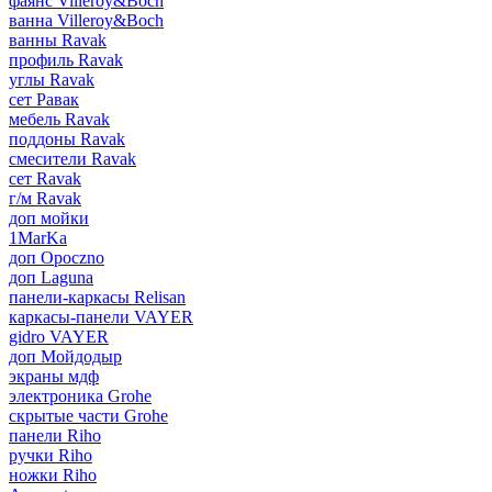
фаянс Villeroy&Boch
ванна Villeroy&Boch
ванны Ravak
профиль Ravak
углы Ravak
сет Равак
мебель Ravak
поддоны Ravak
смесители Ravak
сет Ravak
г/м Ravak
доп мойки
1MarKa
доп Opoczno
доп Laguna
панели-каркасы Relisan
каркасы-панели VAYER
gidro VAYER
доп Мойдодыр
экраны мдф
электроника Grohe
скрытые части Grohe
панели Riho
ручки Riho
ножки Riho