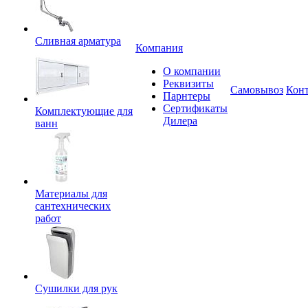
Сливная арматура
Компания
О компании
Реквизиты
Самовывоз
Кон
Парнтеры
Сертификаты
Комплектующие для
Дилера
ванн
Материалы для
сантехнических
работ
Сушилки для рук