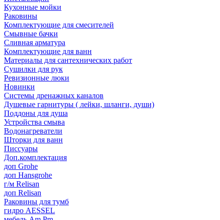
Кухонные мойки
Раковины
Комплектующие для смесителей
Смывные бачки
Сливная арматура
Комплектующие для ванн
Материалы для сантехнических работ
Сушилки для рук
Ревизионные люки
Новинки
Системы дренажных каналов
Душевые гарнитуры ( лейки, шланги, души)
Поддоны для душа
Устройства смыва
Водонагреватели
Шторки для ванн
Писсуары
Доп.комплектация
доп Grohe
доп Hansgrohe
г/м Relisan
доп Relisan
Раковины для тумб
гидро AESSEL
мебель Am.Pm