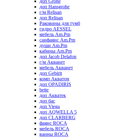
доп Grohe
доп Hansgrohe
г/м Relisan
доп Relisan
Раковины для тумб
гидро AESSEL
мебель Am.Pm
санфаянс Am.Pm
души Am.Pm
кабины Am.Pm
доп Jacob Delafon
г/м Акванет
мебель Акванет
доп Gebirit
комп Акватон
доп OPADIRIS
bette
доп Акватек
доп бас
доп Viega
доп AQWELLA 5
доп CLARBERG
фаянс ROCA
мебель ROCA
ванны ROCA