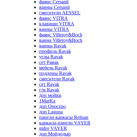
фаянс Cersanit
ванны Cersanit
смесители AESSEL
фаянс VITRA
клавиши VITRA
ванны VITRA
фаянс Villeroy&Boch
ванна Villeroy&Boch
ванны Ravak
профиль Ravak
углы Ravak
сет Равак
мебель Ravak
поддоны Ravak
смесители Ravak
сет Ravak
г/м Ravak
доп мойки
1MarKa
доп Opoczno
доп Laguna
панели-каркасы Relisan
каркасы-панели VAYER
gidro VAYER
доп Мойдодыр