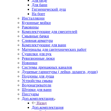
Для биде
Для бани
Гигиенический душ
На борт
Инсталляции
Кухонные мойки
Раковины
Комплектующие для смесителей
Смывные бачки
Сливная арматура
Комплектующие для ванн
Материалы для сантехнических работ
Сушилки для рук
Ревизионные люки
Новинки
Системы дренажных каналов
Душевые гарнитуры ( лейки, шланги, души)
Поддоны для душа
Устройства смыва
Водонагреватели
Шторки для ванн
Писсуары
Доп.комплектация
Назад
Доп.комплектация