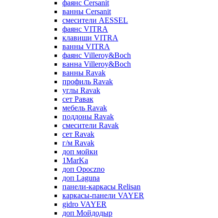
фаянс Cersanit
ванны Cersanit
смесители AESSEL
фаянс VITRA
клавиши VITRA
ванны VITRA
фаянс Villeroy&Boch
ванна Villeroy&Boch
ванны Ravak
профиль Ravak
углы Ravak
сет Равак
мебель Ravak
поддоны Ravak
смесители Ravak
сет Ravak
г/м Ravak
доп мойки
1MarKa
доп Opoczno
доп Laguna
панели-каркасы Relisan
каркасы-панели VAYER
gidro VAYER
доп Мойдодыр