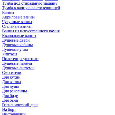
Тумба под стиральную машину
Тумба в ванную со столешницей
Ванны
Акриловые ванны
Чугунные ванны
Стальные ванны
Ванны из искусственного камня
Квариловые ванны
Душевые двери
Душевые кабины
Душевые углы
Унитазы
Полотенцесушители
Душевые панели
Душевые системы
Смесители
Для кухни
Для ванны
Для душа
Для раковины
Для биде
Для бани
Гигиенический душ
На борт
Инсталляции