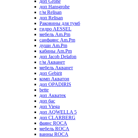
доп Grohe
доп Hansgrohe
г/м Relisan
доп Relisan
Раковины для тумб
гидро AESSEL
мебель Am.Pm
санфаянс Am.Pm
души Am.Pm
кабины Am.Pm
доп Jacob Delafon
г/м Акванет
мебель Акванет
доп Gebirit
комп Акватон
доп OPADIRIS
bette
доп Акватек
доп бас
доп Viega
доп AQWELLA 5
доп CLARBERG
фаянс ROCA
мебель ROCA
ванны ROCA