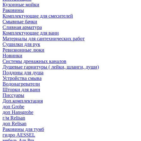
Кухонные мойки
Раковины
Комплектующие для смесителей
Смывные бачки
Сливная арматура
Комплектующие для ванн
Материалы для сантехнических работ
Сушилки для рук
Ревизионные люки
Новинки
Системы дренажных каналов
Душевые гарнитуры ( лейки, шланги, души)
Поддоны для душа
Устройства смыва
Водонагреватели
Шторки для ванн
Писсуары
Доп.комплектация
доп Grohe
доп Hansgrohe
г/м Relisan
доп Relisan
Раковины для тумб
гидро AESSEL
мебель Am.Pm