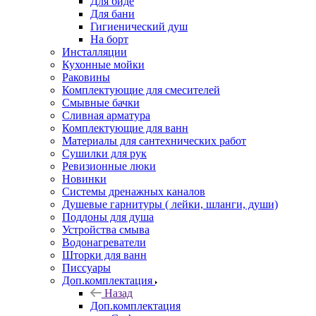
Для биде
Для бани
Гигиенический душ
На борт
Инсталляции
Кухонные мойки
Раковины
Комплектующие для смесителей
Смывные бачки
Сливная арматура
Комплектующие для ванн
Материалы для сантехнических работ
Сушилки для рук
Ревизионные люки
Новинки
Системы дренажных каналов
Душевые гарнитуры ( лейки, шланги, души)
Поддоны для душа
Устройства смыва
Водонагреватели
Шторки для ванн
Писсуары
Доп.комплектация
Назад
Доп.комплектация