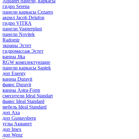
Aquanet панели, каркасы
гидро Serena
панели каркасы Cezares
акрил Jacob Delafon
гидро VITRA
панели Vagnerplast
панели Novitek
Radomir
экраны Эстет
гидромассаж Эстет
ванны Jika
RGW комплектующие
панели каркасы Santek
доп Energy
ванны Duravit
фаянс Duravit
ванны Astra-Form
смесители Ideal Standart
фаянс Ideal Standard
мебель Ideal Standard
доп Axa
доп Gustavsberg
углы Акванет
доп Imex
доп Wenz