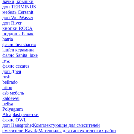
Бачки, крышки
доп TERMINUS
мебель Cersanit
доп WeltWasser
доп River
кнопки ROCA
поддоны Равак
hatria
фаянс бельбагно
laufen керамика
фаянс Sanita_luxe
rgw
фаянс cezares
доп Дрея
rush
bellrado
triton
asb мебель
kaldewei
bellsa
Polyagram
Alcaplast решетки
фаянс OWL
доп Hansgrohe;Комплектующие для смесителей
смесители Ravak;Материалы для сантехнических работ