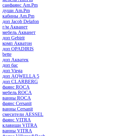
санфаянс Am.Pm
души Am.Pm
кабины Am.Pm
доп Jacob Delafon
г/м Акванет
мебель Акванет
доп Gebirit
комп Акватон
доп OPADIRIS
bette
доп Акватек
доп бас
доп Viega
доп AQWELLA 5
доп CLARBERG
фаянс ROCA
мебель ROCA
ванны ROCA
фаянс Cersanit
ванны Cersanit
смесители AESSEL
фаянс VITRA
клавиши VITRA
ванны VITRA