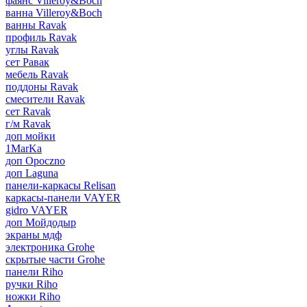
фаянс Villeroy&Boch
ванна Villeroy&Boch
ванны Ravak
профиль Ravak
углы Ravak
сет Равак
мебель Ravak
поддоны Ravak
смесители Ravak
сет Ravak
г/м Ravak
доп мойки
1MarKa
доп Opoczno
доп Laguna
панели-каркасы Relisan
каркасы-панели VAYER
gidro VAYER
доп Мойдодыр
экраны мдф
электроника Grohe
скрытые части Grohe
панели Riho
ручки Riho
ножки Riho