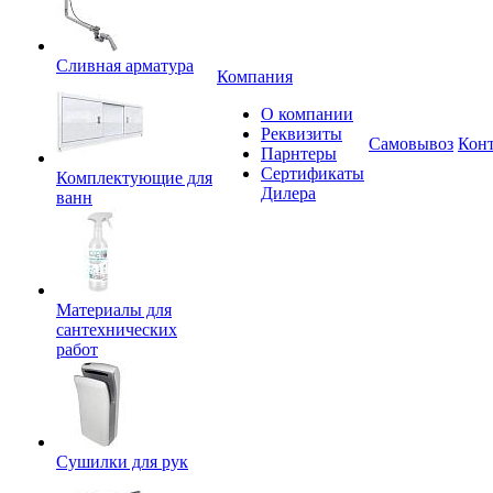
Сливная арматура
Компания
О компании
Реквизиты
Самовывоз
Кон
Парнтеры
Сертификаты
Комплектующие для
Дилера
ванн
Материалы для
сантехнических
работ
Сушилки для рук