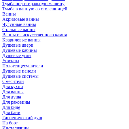
Тумба под стиральную машину
Тумба в ванную со столешницей
Ванны
Акриловые ванны
Чугунные ванны
Стальные ванны
Ванны из искусственного камня
Квариловые ванны
Душевые двери
Душевые кабины
Душевые углы
Унитазы
Полотенцесушители
Душевые панели
Душевые системы
Смесители
Для кухни
Для ванны
Для душа
Для раковины
Для биде
Для бани
Гигиенический душ
На борт
Инсталляции