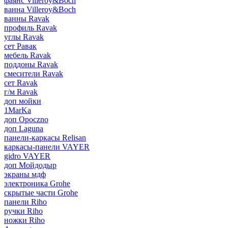
фаянс Villeroy&Boch
ванна Villeroy&Boch
ванны Ravak
профиль Ravak
углы Ravak
сет Равак
мебель Ravak
поддоны Ravak
смесители Ravak
сет Ravak
г/м Ravak
доп мойки
1MarKa
доп Opoczno
доп Laguna
панели-каркасы Relisan
каркасы-панели VAYER
gidro VAYER
доп Мойдодыр
экраны мдф
электроника Grohe
скрытые части Grohe
панели Riho
ручки Riho
ножки Riho