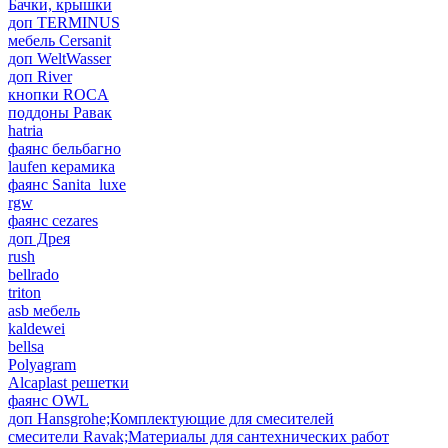
Бачки, крышки
доп TERMINUS
мебель Cersanit
доп WeltWasser
доп River
кнопки ROCA
поддоны Равак
hatria
фаянс бельбагно
laufen керамика
фаянс Sanita_luxe
rgw
фаянс cezares
доп Дрея
rush
bellrado
triton
asb мебель
kaldewei
bellsa
Polyagram
Alcaplast решетки
фаянс OWL
доп Hansgrohe;Комплектующие для смесителей
смесители Ravak;Материалы для сантехнических работ