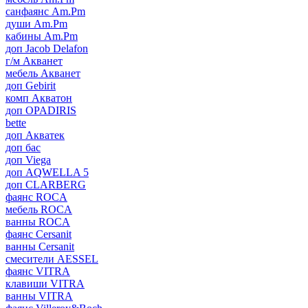
санфаянс Am.Pm
души Am.Pm
кабины Am.Pm
доп Jacob Delafon
г/м Акванет
мебель Акванет
доп Gebirit
комп Акватон
доп OPADIRIS
bette
доп Акватек
доп бас
доп Viega
доп AQWELLA 5
доп CLARBERG
фаянс ROCA
мебель ROCA
ванны ROCA
фаянс Cersanit
ванны Cersanit
смесители AESSEL
фаянс VITRA
клавиши VITRA
ванны VITRA