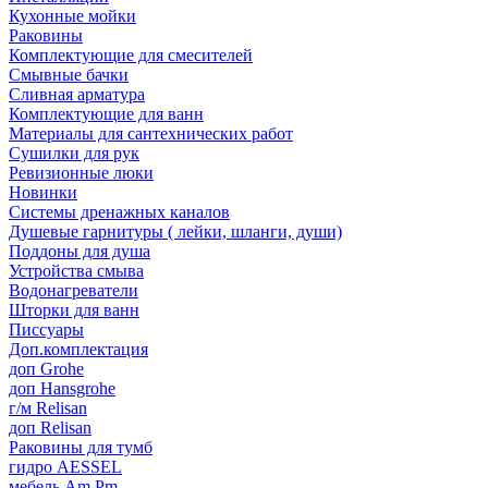
Кухонные мойки
Раковины
Комплектующие для смесителей
Смывные бачки
Сливная арматура
Комплектующие для ванн
Материалы для сантехнических работ
Сушилки для рук
Ревизионные люки
Новинки
Системы дренажных каналов
Душевые гарнитуры ( лейки, шланги, души)
Поддоны для душа
Устройства смыва
Водонагреватели
Шторки для ванн
Писсуары
Доп.комплектация
доп Grohe
доп Hansgrohe
г/м Relisan
доп Relisan
Раковины для тумб
гидро AESSEL
мебель Am.Pm