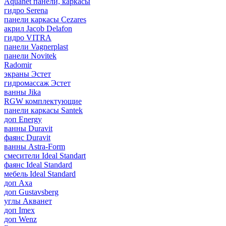
Aquanet панели, каркасы
гидро Serena
панели каркасы Cezares
акрил Jacob Delafon
гидро VITRA
панели Vagnerplast
панели Novitek
Radomir
экраны Эстет
гидромассаж Эстет
ванны Jika
RGW комплектующие
панели каркасы Santek
доп Energy
ванны Duravit
фаянс Duravit
ванны Astra-Form
смесители Ideal Standart
фаянс Ideal Standard
мебель Ideal Standard
доп Axa
доп Gustavsberg
углы Акванет
доп Imex
доп Wenz